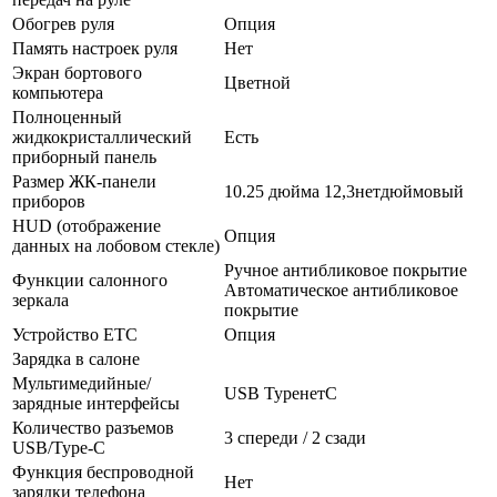
Обогрев руля
Опция
Память настроек руля
Нет
Экран бортового
Цветной
компьютера
Полноценный
жидкокристаллический
Есть
приборный панель
Размер ЖК-панели
10.25 дюйма 12,3нетдюймовый
приборов
HUD (отображение
Опция
данных на лобовом стекле)
Ручное антибликовое покрытие
Функции салонного
Автоматическое антибликовое
зеркала
покрытие
Устройство ETC
Опция
Зарядка в салоне
Мультимедийные/
USB TypeнетC
зарядные интерфейсы
Количество разъемов
3 спереди / 2 сзади
USB/Type-C
Функция беспроводной
Нет
зарядки телефона