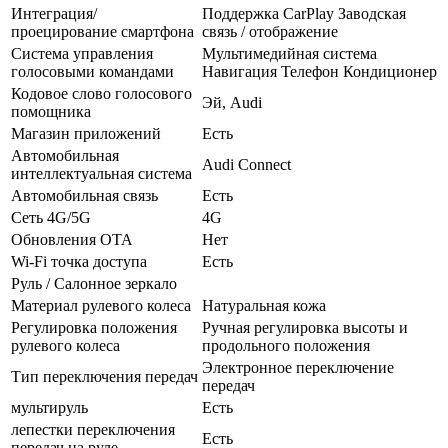
Интеграция/
Поддержка CarPlay Заводская
проецирование смартфона
связь / отображение
Система управления
Мультимедийная система
голосовыми командами
Навигация Телефон Кондиционер
Кодовое слово голосового
Эй, Audi
помощника
Магазин приложений
Есть
Автомобильная
Audi Connect
интеллектуальная система
Автомобильная связь
Есть
Сеть 4G/5G
4G
Обновления OTA
Нет
Wi-Fi точка доступа
Есть
Руль / Салонное зеркало
Материал рулевого колеса
Натуральная кожа
Регулировка положения
Ручная регулировка высоты и
рулевого колеса
продольного положения
Электронное переключение
Тип переключения передач
передач
мультируль
Есть
лепестки переключения
Есть
передач на руле