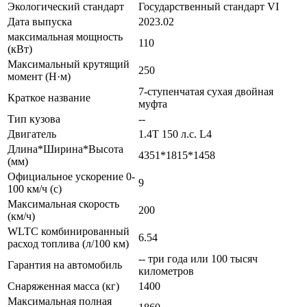
Экологический стандарт
Государственный стандарт VI
Дата выпуска
2023.02
максимальная мощность
110
(кВт)
Максимальный крутящий
250
момент (Н·м)
7-ступенчатая сухая двойная
Краткое название
муфта
Тип кузова
--
Двигатель
1.4T 150 л.с. L4
Длина*Ширина*Высота
4351*1815*1458
(мм)
Официальное ускорение 0-
9
100 км/ч (с)
Максимальная скорость
200
(км/ч)
WLTC комбинированный
6.54
расход топлива (л/100 км)
-- три года или 100 тысяч
Гарантия на автомобиль
километров
Снаряженная масса (кг)
1400
Максимальная полная