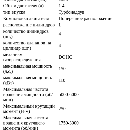
Объем двигателя (л)
1.4
тип впуска
Турбонаддув
Компоновка двигателя
Поперечное расположение
расположение цилиндров
L
количество цилиндров
4
(шт,)
количество клапанов на
4
цилиндр (шт,)
механизм
DOHC
газораспределения
максимальная мощность
150
(л,с,)
максимальная мощность
110
(кВт)
Максимальная частота
вращения мощности (об/
5000-6000
мин)
Максимальный крутящий
250
момент (Н·м)
Максимальная частота
вращения крутящего
1750-3000
момента (об/мин)