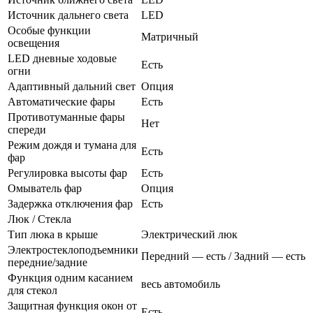
Источник дальнего света
LED
Особые функции
Матричный
освещения
LED дневные ходовые
Есть
огни
Адаптивный дальний свет
Опция
Автоматические фары
Есть
Противотуманные фары
Нет
спереди
Режим дождя и тумана для
Есть
фар
Регулировка высоты фар
Есть
Омыватель фар
Опция
Задержка отключения фар
Есть
Люк / Стекла
Тип люка в крыше
Электрический люк
Электростеклоподъемники
Передний — есть / Задний — есть
передние/задние
Функция одним касанием
весь автомобиль
для стекол
Защитная функция окон от
Есть