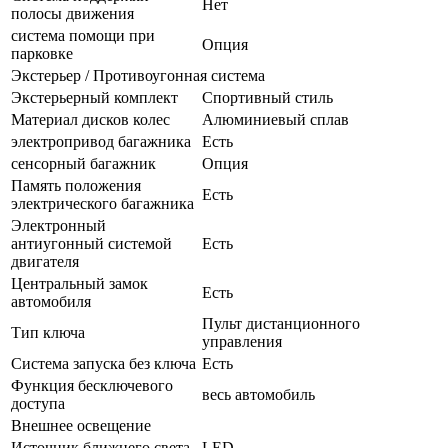
Нет
полосы движения
система помощи при
Опция
парковке
Экстерьер / Противоугонная система
Экстерьерный комплект
Спортивный стиль
Материал дисков колес
Алюминиевый сплав
электропривод багажника
Есть
сенсорный багажник
Опция
Память положения
Есть
электрического багажника
Электронный
антиугонный системой
Есть
двигателя
Центральный замок
Есть
автомобиля
Пульт дистанционного
Тип ключа
управления
Система запуска без ключа
Есть
Функция бесключевого
весь автомобиль
доступа
Внешнее освещение
Источник ближнего света
LED