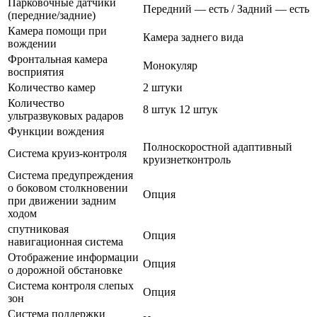
Парковочные датчики
Передний — есть / Задний — есть
(передние/задние)
Камера помощи при
Камера заднего вида
вождении
Фронтальная камера
Монокуляр
восприятия
Количество камер
2 штуки
Количество
8 штук 12 штук
ультразвуковых радаров
Функции вождения
Полноскоростной адаптивный
Система круиз-контроля
круизнетконтроль
Система предупреждения
о боковом столкновении
Опция
при движении задним
ходом
спутниковая
Опция
навигационная система
Отображение информации
Опция
о дорожной обстановке
Система контроля слепых
Опция
зон
Система поддержки