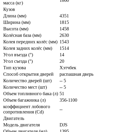
1860
масса (кг)
Кузов
Длина (мм)
4351
Ширина (мм)
1815
Высота (мм)
1458
Колёсная база (мм)
2630
Колея передних колёс (мм)
1543
Колея задних колёс (мм)
1514
Угол въезда (°)
14
Угол съезда (°)
20
Тип кузова
Хэтчбек
Способ открытия дверей
распашная дверь
Количество дверей (шт)
-- 5
Количество мест (шт)
-- 5
Объем топливного бака (л)
51
Объем багажника (л)
356-1100
коэффициент лобового
--
сопротивления (Cd)
Двигатель
Модель двигателя
DJS
Объем двигателя (мл)
1395