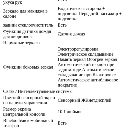
укуса рук
Водительская сторона +
Зеркало для макияжа в
подсветка Передний пассажир +
салоне
подсветка
задний стеклоочиститель
Есть
Функция датчика дождя
Датчик дождя
для дворников
Наружные зеркала
Электрорегулировка
Электрическое складывание
Память зеркал Обогрев зеркал
Автоматический наклон при
Функции боковых зеркал
заднем ходе Автоматическое
складывание при блокировке
Автоматическое антибликовое
покрытие
Связь / Интеллектуальные системы
Цветной сенсорный экран
Сенсорный ЖКнетдисплей
на панели управления
Размер экрана
10.1 дюймов
центральной консоли
Bluetooth/автомобильный
Есть
телефон