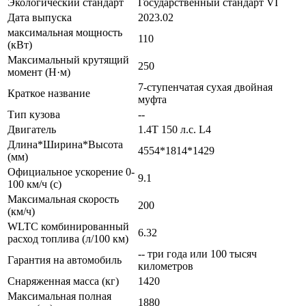
Экологический стандарт
Государственный стандарт VI
Дата выпуска
2023.02
максимальная мощность
110
(кВт)
Максимальный крутящий
250
момент (Н·м)
7-ступенчатая сухая двойная
Краткое название
муфта
Тип кузова
--
Двигатель
1.4T 150 л.с. L4
Длина*Ширина*Высота
4554*1814*1429
(мм)
Официальное ускорение 0-
9.1
100 км/ч (с)
Максимальная скорость
200
(км/ч)
WLTC комбинированный
6.32
расход топлива (л/100 км)
-- три года или 100 тысяч
Гарантия на автомобиль
километров
Снаряженная масса (кг)
1420
Максимальная полная
1880