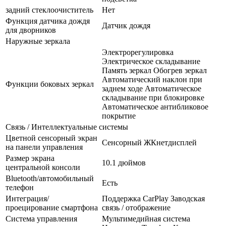
задний стеклоочиститель
Нет
Функция датчика дождя
Датчик дождя
для дворников
Наружные зеркала
Электрорегулировка
Электрическое складывание
Память зеркал Обогрев зеркал
Автоматический наклон при
Функции боковых зеркал
заднем ходе Автоматическое
складывание при блокировке
Автоматическое антибликовое
покрытие
Связь / Интеллектуальные системы
Цветной сенсорный экран
Сенсорный ЖКнетдисплей
на панели управления
Размер экрана
10.1 дюймов
центральной консоли
Bluetooth/автомобильный
Есть
телефон
Интеграция/
Поддержка CarPlay Заводская
проецирование смартфона
связь / отображение
Система управления
Мультимедийная система