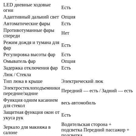
LED дневные ходовые
Есть
огни
Адаптивный дальний свет
Опция
Автоматические фары
Есть
Противотуманные фары
Нет
спереди
Режим дождя и тумана для
Есть
фар
Регулировка высоты фар
Есть
Омыватель фар
Опция
Задержка отключения фар
Есть
Люк / Стекла
Тип люка в крыше
Электрический люк
Электростеклоподъемники
Передний — есть / Задний — есть
передние/задние
Функция одним касанием
весь автомобиль
для стекол
Защитная функция окон от
Есть
укуса рук
Водительская сторона +
Зеркало для макияжа в
подсветка Передний пассажир +
салоне
подсветка