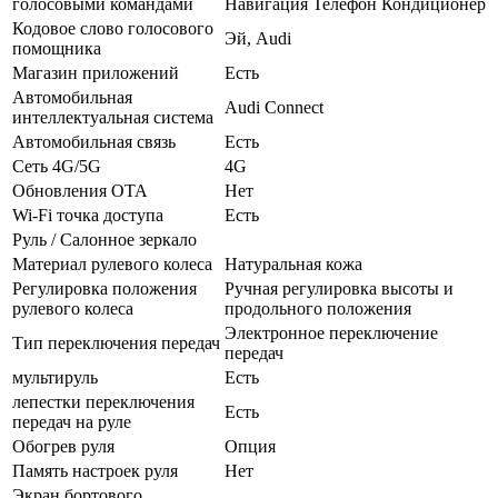
голосовыми командами
Навигация Телефон Кондиционер
Кодовое слово голосового
Эй, Audi
помощника
Магазин приложений
Есть
Автомобильная
Audi Connect
интеллектуальная система
Автомобильная связь
Есть
Сеть 4G/5G
4G
Обновления OTA
Нет
Wi-Fi точка доступа
Есть
Руль / Салонное зеркало
Материал рулевого колеса
Натуральная кожа
Регулировка положения
Ручная регулировка высоты и
рулевого колеса
продольного положения
Электронное переключение
Тип переключения передач
передач
мультируль
Есть
лепестки переключения
Есть
передач на руле
Обогрев руля
Опция
Память настроек руля
Нет
Экран бортового