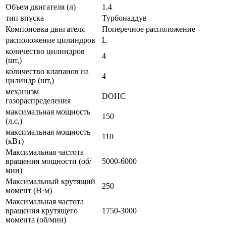
Объем двигателя (л)
1.4
тип впуска
Турбонаддув
Компоновка двигателя
Поперечное расположение
расположение цилиндров
L
количество цилиндров
4
(шт,)
количество клапанов на
4
цилиндр (шт,)
механизм
DOHC
газораспределения
максимальная мощность
150
(л,с,)
максимальная мощность
110
(кВт)
Максимальная частота
вращения мощности (об/
5000-6000
мин)
Максимальный крутящий
250
момент (Н·м)
Максимальная частота
вращения крутящего
1750-3000
момента (об/мин)