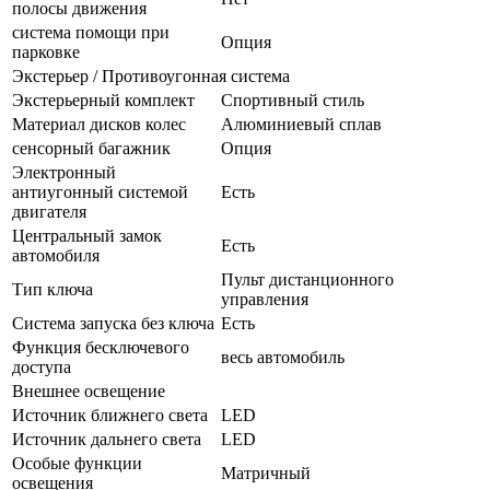
полосы движения
система помощи при
Опция
парковке
Экстерьер / Противоугонная система
Экстерьерный комплект
Спортивный стиль
Материал дисков колес
Алюминиевый сплав
сенсорный багажник
Опция
Электронный
антиугонный системой
Есть
двигателя
Центральный замок
Есть
автомобиля
Пульт дистанционного
Тип ключа
управления
Система запуска без ключа
Есть
Функция бесключевого
весь автомобиль
доступа
Внешнее освещение
Источник ближнего света
LED
Источник дальнего света
LED
Особые функции
Матричный
освещения