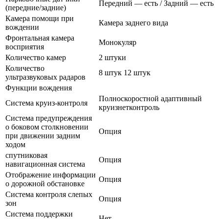
Передний — есть / Задний — есть
(передние/задние)
Камера помощи при
Камера заднего вида
вождении
Фронтальная камера
Монокуляр
восприятия
Количество камер
2 штуки
Количество
8 штук 12 штук
ультразвуковых радаров
Функции вождения
Полноскоростной адаптивный
Система круиз-контроля
круизнетконтроль
Система предупреждения
о боковом столкновении
Опция
при движении задним
ходом
спутниковая
Опция
навигационная система
Отображение информации
Опция
о дорожной обстановке
Система контроля слепых
Опция
зон
Система поддержки
Нет