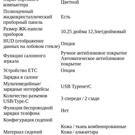
Цветной
компьютера
Полноценный
жидкокристаллический
Есть
приборный панель
Размер ЖК-панели
10.25 дюйма 12,3нетдюймовый
приборов
HUD (отображение
Опция
данных на лобовом стекле)
Ручное антибликовое покрытие
Функции салонного
Автоматическое антибликовое
зеркала
покрытие
Устройство ETC
Опция
Зарядка в салоне
Мультимедийные/
USB TypeнетC
зарядные интерфейсы
Количество разъемов
3 спереди / 2 сзади
USB/Type-C
Функция беспроводной
Нет
зарядки телефона
Конфигурация сидений
Кожа / ткань комбинированные
Материал сидений
Кожа / алькантара