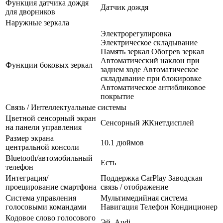
Функция датчика дождя
Датчик дождя
для дворников
Наружные зеркала
Электрорегулировка
Электрическое складывание
Память зеркал Обогрев зеркал
Автоматический наклон при
Функции боковых зеркал
заднем ходе Автоматическое
складывание при блокировке
Автоматическое антибликовое
покрытие
Связь / Интеллектуальные системы
Цветной сенсорный экран
Сенсорный ЖКнетдисплей
на панели управления
Размер экрана
10.1 дюймов
центральной консоли
Bluetooth/автомобильный
Есть
телефон
Интеграция/
Поддержка CarPlay Заводская
проецирование смартфона
связь / отображение
Система управления
Мультимедийная система
голосовыми командами
Навигация Телефон Кондиционер
Кодовое слово голосового
Эй, Audi