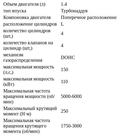
Объем двигателя (л)
1.4
тип впуска
Турбонаддув
Компоновка двигателя
Поперечное расположение
расположение цилиндров
L
количество цилиндров
4
(шт,)
количество клапанов на
4
цилиндр (шт,)
механизм
DOHC
газораспределения
максимальная мощность
150
(л,с,)
максимальная мощность
110
(кВт)
Максимальная частота
вращения мощности (об/
5000-6000
мин)
Максимальный крутящий
250
момент (Н·м)
Максимальная частота
вращения крутящего
1750-3000
момента (об/мин)