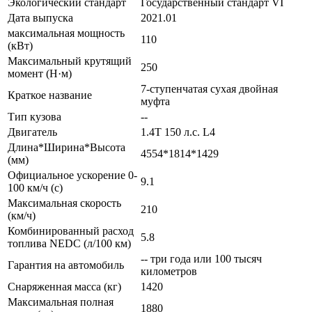
Экологический стандарт
Государственный стандарт VI
Дата выпуска
2021.01
максимальная мощность
110
(кВт)
Максимальный крутящий
250
момент (Н·м)
7-ступенчатая сухая двойная
Краткое название
муфта
Тип кузова
--
Двигатель
1.4T 150 л.с. L4
Длина*Ширина*Высота
4554*1814*1429
(мм)
Официальное ускорение 0-
9.1
100 км/ч (с)
Максимальная скорость
210
(км/ч)
Комбинированный расход
5.8
топлива NEDC (л/100 км)
-- три года или 100 тысяч
Гарантия на автомобиль
километров
Снаряженная масса (кг)
1420
Максимальная полная
1880