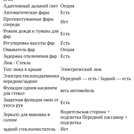
Адаптивный дальний свет
Опция
Автоматические фары
Есть
Противотуманные фары
Нет
спереди
Режим дождя и тумана для
Есть
фар
Регулировка высоты фар
Есть
Омыватель фар
Опция
Задержка отключения фар
Есть
Люк / Стекла
Тип люка в крыше
Электрический люк
Электростеклоподъемники
Передний — есть / Задний — есть
передние/задние
Функция одним касанием
весь автомобиль
для стекол
Защитная функция окон от
Есть
укуса рук
Водительская сторона +
Зеркало для макияжа в
подсветка Передний пассажир +
салоне
подсветка
задний стеклоочиститель
Нет