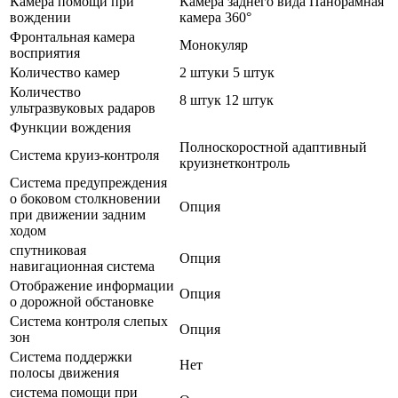
Камера помощи при
Камера заднего вида Панорамная
вождении
камера 360°
Фронтальная камера
Монокуляр
восприятия
Количество камер
2 штуки 5 штук
Количество
8 штук 12 штук
ультразвуковых радаров
Функции вождения
Полноскоростной адаптивный
Система круиз-контроля
круизнетконтроль
Система предупреждения
о боковом столкновении
Опция
при движении задним
ходом
спутниковая
Опция
навигационная система
Отображение информации
Опция
о дорожной обстановке
Система контроля слепых
Опция
зон
Система поддержки
Нет
полосы движения
система помощи при