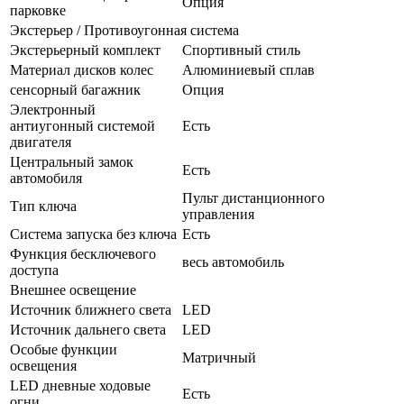
Опция
парковке
Экстерьер / Противоугонная система
Экстерьерный комплект
Спортивный стиль
Материал дисков колес
Алюминиевый сплав
сенсорный багажник
Опция
Электронный
антиугонный системой
Есть
двигателя
Центральный замок
Есть
автомобиля
Пульт дистанционного
Тип ключа
управления
Система запуска без ключа
Есть
Функция бесключевого
весь автомобиль
доступа
Внешнее освещение
Источник ближнего света
LED
Источник дальнего света
LED
Особые функции
Матричный
освещения
LED дневные ходовые
Есть
огни