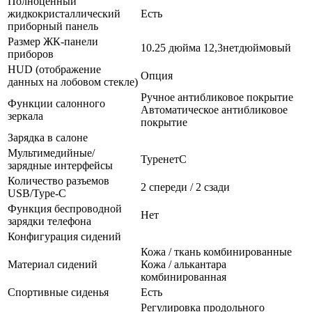
Полноценный
жидкокристаллический
Есть
приборный панель
Размер ЖК-панели
10.25 дюйма 12,3нетдюймовый
приборов
HUD (отображение
Опция
данных на лобовом стекле)
Ручное антибликовое покрытие
Функции салонного
Автоматическое антибликовое
зеркала
покрытие
Зарядка в салоне
Мультимедийные/
TypeнетC
зарядные интерфейсы
Количество разъемов
2 спереди / 2 сзади
USB/Type-C
Функция беспроводной
Нет
зарядки телефона
Конфигурация сидений
Кожа / ткань комбинированные
Материал сидений
Кожа / алькантара
комбинированная
Спортивные сиденья
Есть
Регулировка продольного