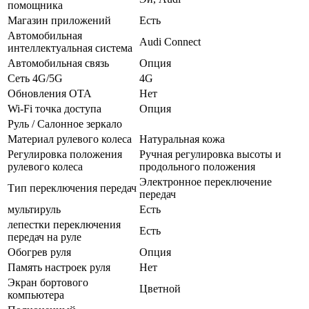
помощника
Магазин приложений
Есть
Автомобильная
Audi Connect
интеллектуальная система
Автомобильная связь
Опция
Сеть 4G/5G
4G
Обновления OTA
Нет
Wi-Fi точка доступа
Опция
Руль / Салонное зеркало
Материал рулевого колеса
Натуральная кожа
Регулировка положения
Ручная регулировка высоты и
рулевого колеса
продольного положения
Электронное переключение
Тип переключения передач
передач
мультируль
Есть
лепестки переключения
Есть
передач на руле
Обогрев руля
Опция
Память настроек руля
Нет
Экран бортового
Цветной
компьютера