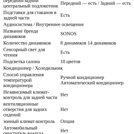
передний/задний
Передний — есть / Задний — есть
центральный подлокотник
Подставки для стаканов в
Есть
задней части
Аудиосистема / Внутреннее освещение
Название бренда
SONOS
динамиков
Количество динамиков
8 динамиков 14 динамиков
Сенсорный свет для
Есть
чтения
Подсветка салона
10 цветов
Кондиционер / Холодильник
Способ управления
Ручной кондиционер
температурой
Автоматический кондиционер
кондиционера
Независимый климат-
Нет
контроль для задней части
вентиляционные
отверстия для задних
Нет
сидений
зонный климат-контроль
Опция
Автомобильный
Нет
очиститель воздуха