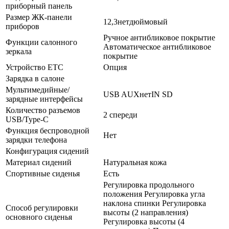
приборный панель
Размер ЖК-панели
12,3нетдюймовый
приборов
Ручное антибликовое покрытие
Функции салонного
Автоматическое антибликовое
зеркала
покрытие
Устройство ETC
Опция
Зарядка в салоне
Мультимедийные/
USB AUXнетIN SD
зарядные интерфейсы
Количество разъемов
2 спереди
USB/Type-C
Функция беспроводной
Нет
зарядки телефона
Конфигурация сидений
Материал сидений
Натуральная кожа
Спортивные сиденья
Есть
Регулировка продольного
положения Регулировка угла
наклона спинки Регулировка
Способ регулировки
высоты (2 направления)
основного сиденья
Регулировка высоты (4