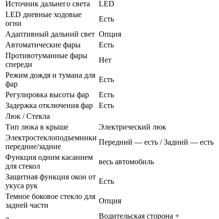
Источник дальнего света
LED
LED дневные ходовые
Есть
огни
Адаптивный дальний свет
Опция
Автоматические фары
Есть
Противотуманные фары
Нет
спереди
Режим дождя и тумана для
Есть
фар
Регулировка высоты фар
Есть
Задержка отключения фар
Есть
Люк / Стекла
Тип люка в крыше
Электрический люк
Электростеклоподъемники
Передний — есть / Задний — есть
передние/задние
Функция одним касанием
весь автомобиль
для стекол
Защитная функция окон от
Есть
укуса рук
Темное боковое стекло для
Опция
задней части
Водительская сторона +