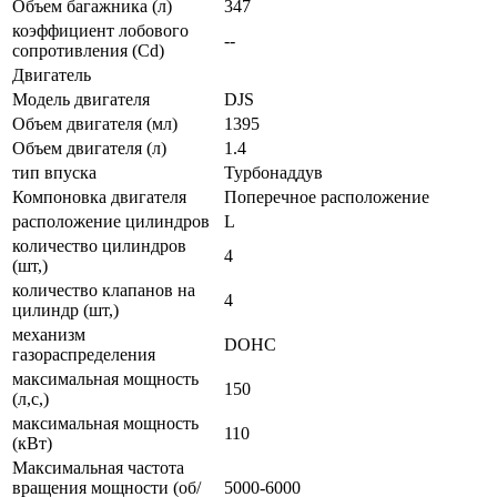
Объем багажника (л)
347
коэффициент лобового
--
сопротивления (Cd)
Двигатель
Модель двигателя
DJS
Объем двигателя (мл)
1395
Объем двигателя (л)
1.4
тип впуска
Турбонаддув
Компоновка двигателя
Поперечное расположение
расположение цилиндров
L
количество цилиндров
4
(шт,)
количество клапанов на
4
цилиндр (шт,)
механизм
DOHC
газораспределения
максимальная мощность
150
(л,с,)
максимальная мощность
110
(кВт)
Максимальная частота
вращения мощности (об/
5000-6000