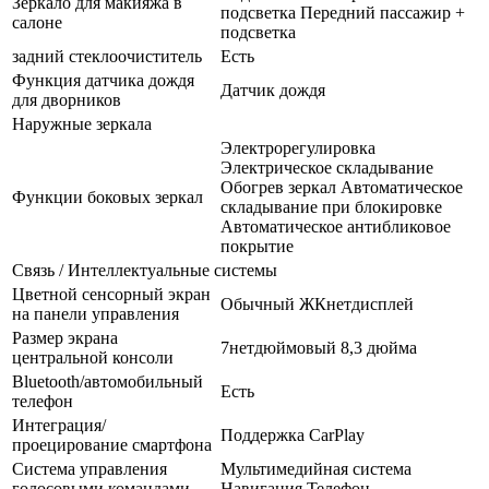
Зеркало для макияжа в
подсветка Передний пассажир +
салоне
подсветка
задний стеклоочиститель
Есть
Функция датчика дождя
Датчик дождя
для дворников
Наружные зеркала
Электрорегулировка
Электрическое складывание
Обогрев зеркал Автоматическое
Функции боковых зеркал
складывание при блокировке
Автоматическое антибликовое
покрытие
Связь / Интеллектуальные системы
Цветной сенсорный экран
Обычный ЖКнетдисплей
на панели управления
Размер экрана
7нетдюймовый 8,3 дюйма
центральной консоли
Bluetooth/автомобильный
Есть
телефон
Интеграция/
Поддержка CarPlay
проецирование смартфона
Система управления
Мультимедийная система
голосовыми командами
Навигация Телефон