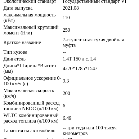
Экологический стандарт
Государственный стандарт VI
Дата выпуска
2021.08
максимальная мощность
110
(кВт)
Максимальный крутящий
250
момент (Н·м)
7-ступенчатая сухая двойная
Краткое название
муфта
Тип кузова
--
Двигатель
1.4T 150 л.с. L4
Длина*Ширина*Высота
4270*1785*1547
(мм)
Официальное ускорение 0-
9.3
100 км/ч (с)
Максимальная скорость
200
(км/ч)
Комбинированный расход
6
топлива NEDC (л/100 км)
WLTC комбинированный
6.49
расход топлива (л/100 км)
-- три года или 100 тысяч
Гарантия на автомобиль
километров