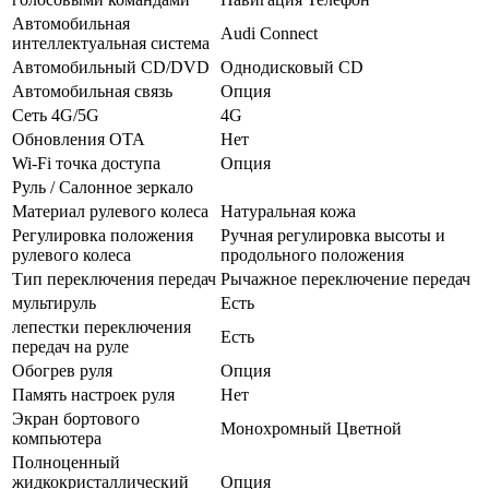
Автомобильная
Audi Connect
интеллектуальная система
Автомобильный CD/DVD
Однодисковый CD
Автомобильная связь
Опция
Сеть 4G/5G
4G
Обновления OTA
Нет
Wi-Fi точка доступа
Опция
Руль / Салонное зеркало
Материал рулевого колеса
Натуральная кожа
Регулировка положения
Ручная регулировка высоты и
рулевого колеса
продольного положения
Тип переключения передач
Рычажное переключение передач
мультируль
Есть
лепестки переключения
Есть
передач на руле
Обогрев руля
Опция
Память настроек руля
Нет
Экран бортового
Монохромный Цветной
компьютера
Полноценный
жидкокристаллический
Опция