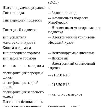
(DCT)
Шасси и рулевое управление
Тип привода
-- Задний привод
-- Независимая подвеска
Тип передней подвески
МакФерсон
-- Независимая многорычажная
Тип задней подвески
подвеска
тип усилителя
-- Электрический усилитель
конструкция кузова
Несущий кузов
Колеса и тормоза
тип переднего тормоза
-- Вентилируемые дисковые
тип заднего тормоза
-- Дисковый
-- Электронный стояночный
тип стояночного тормоза
тормоз
спецификация передней
-- 215/50 R18
шины
спецификация задней
-- 215/50 R18
шины
спецификация запасного
-- неполноразмерное
колеса
Пассивная безопасность
Фронтальные подушки
Основной — есть /