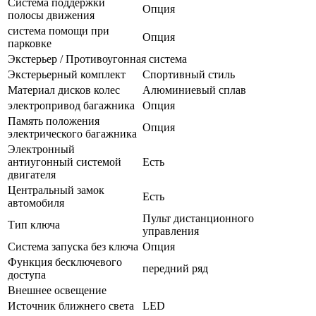
Система поддержки
Опция
полосы движения
система помощи при
Опция
парковке
Экстерьер / Противоугонная система
Экстерьерный комплект
Спортивный стиль
Материал дисков колес
Алюминиевый сплав
электропривод багажника
Опция
Память положения
Опция
электрического багажника
Электронный
антиугонный системой
Есть
двигателя
Центральный замок
Есть
автомобиля
Пульт дистанционного
Тип ключа
управления
Система запуска без ключа
Опция
Функция бесключевого
передний ряд
доступа
Внешнее освещение
Источник ближнего света
LED