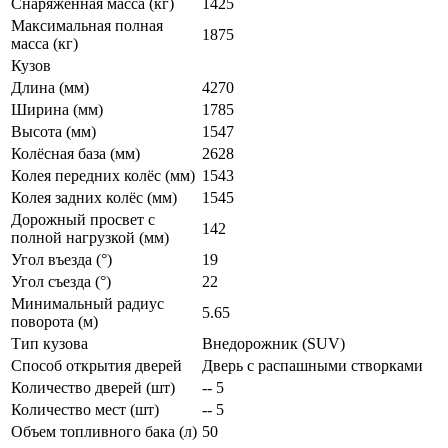
Снаряженная масса (кг)
1425
Максимальная полная
1875
масса (кг)
Кузов
Длина (мм)
4270
Ширина (мм)
1785
Высота (мм)
1547
Колёсная база (мм)
2628
Колея передних колёс (мм)
1543
Колея задних колёс (мм)
1545
Дорожный просвет с
142
полной нагрузкой (мм)
Угол въезда (°)
19
Угол съезда (°)
22
Минимальный радиус
5.65
поворота (м)
Тип кузова
Внедорожник (SUV)
Способ открытия дверей
Дверь с распашными створками
Количество дверей (шт)
-- 5
Количество мест (шт)
-- 5
Объем топливного бака (л)
50