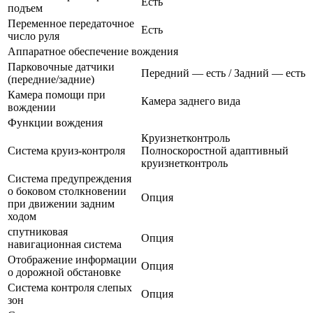
Есть
подъем
Переменное передаточное
Есть
число руля
Аппаратное обеспечение вождения
Парковочные датчики
Передний — есть / Задний — есть
(передние/задние)
Камера помощи при
Камера заднего вида
вождении
Функции вождения
Круизнетконтроль
Система круиз-контроля
Полноскоростной адаптивный
круизнетконтроль
Система предупреждения
о боковом столкновении
Опция
при движении задним
ходом
спутниковая
Опция
навигационная система
Отображение информации
Опция
о дорожной обстановке
Система контроля слепых
Опция
зон