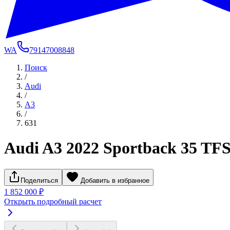
WA
79147008848
Поиск
/
Audi
/
A3
/
631
Audi A3 2022 Sportback 35 TFSI
Поделиться
Добавить в избранное
1 852 000 ₽
Открыть подробный расчет