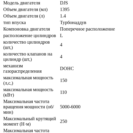
Модель двигателя
DJS
Объем двигателя (мл)
1395
Объем двигателя (л)
1.4
тип впуска
Турбонаддув
Компоновка двигателя
Поперечное расположение
расположение цилиндров
L
количество цилиндров
4
(шт,)
количество клапанов на
4
цилиндр (шт,)
механизм
DOHC
газораспределения
максимальная мощность
150
(л,с,)
максимальная мощность
110
(кВт)
Максимальная частота
вращения мощности (об/
5000-6000
мин)
Максимальный крутящий
250
момент (Н·м)
Максимальная частота