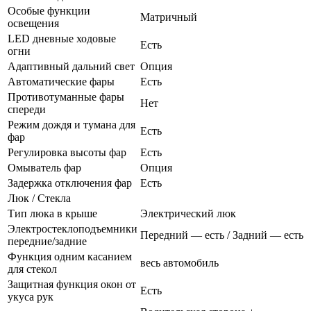
Особые функции
Матричный
освещения
LED дневные ходовые
Есть
огни
Адаптивный дальний свет
Опция
Автоматические фары
Есть
Противотуманные фары
Нет
спереди
Режим дождя и тумана для
Есть
фар
Регулировка высоты фар
Есть
Омыватель фар
Опция
Задержка отключения фар
Есть
Люк / Стекла
Тип люка в крыше
Электрический люк
Электростеклоподъемники
Передний — есть / Задний — есть
передние/задние
Функция одним касанием
весь автомобиль
для стекол
Защитная функция окон от
Есть
укуса рук