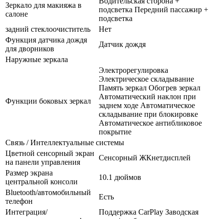
Водительская сторона +
Зеркало для макияжа в
подсветка Передний пассажир +
салоне
подсветка
задний стеклоочиститель
Нет
Функция датчика дождя
Датчик дождя
для дворников
Наружные зеркала
Электрорегулировка
Электрическое складывание
Память зеркал Обогрев зеркал
Автоматический наклон при
Функции боковых зеркал
заднем ходе Автоматическое
складывание при блокировке
Автоматическое антибликовое
покрытие
Связь / Интеллектуальные системы
Цветной сенсорный экран
Сенсорный ЖКнетдисплей
на панели управления
Размер экрана
10.1 дюймов
центральной консоли
Bluetooth/автомобильный
Есть
телефон
Интеграция/
Поддержка CarPlay Заводская