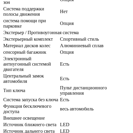
зон
Система поддержки
Нет
полосы движения
система помощи при
Опция
парковке
Экстерьер / Противоугонная система
Экстерьерный комплект
Спортивный стиль
Материал дисков колес
Алюминиевый сплав
сенсорный багажник
Опция
Электронный
антиугонный системой
Есть
двигателя
Центральный замок
Есть
автомобиля
Пульт дистанционного
Тип ключа
управления
Система запуска без ключа
Есть
Функция бесключевого
весь автомобиль
доступа
Внешнее освещение
Источник ближнего света
LED
Источник дальнего света
LED