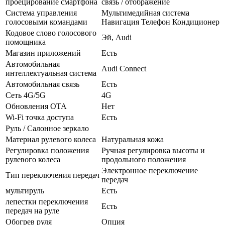
проецирование смартфона
связь / отображение
Система управления
Мультимедийная система
голосовыми командами
Навигация Телефон Кондиционер
Кодовое слово голосового
Эй, Audi
помощника
Магазин приложений
Есть
Автомобильная
Audi Connect
интеллектуальная система
Автомобильная связь
Есть
Сеть 4G/5G
4G
Обновления OTA
Нет
Wi-Fi точка доступа
Есть
Руль / Салонное зеркало
Материал рулевого колеса
Натуральная кожа
Регулировка положения
Ручная регулировка высоты и
рулевого колеса
продольного положения
Электронное переключение
Тип переключения передач
передач
мультируль
Есть
лепестки переключения
Есть
передач на руле
Обогрев руля
Опция