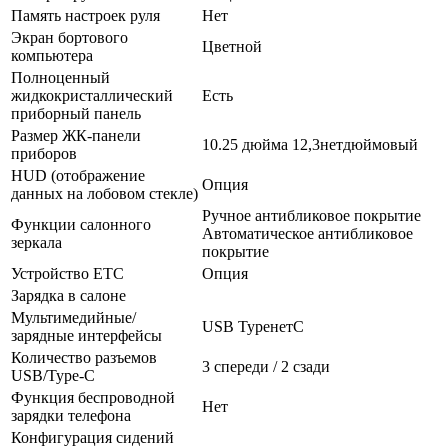
Память настроек руля
Нет
Экран бортового
Цветной
компьютера
Полноценный
жидкокристаллический
Есть
приборный панель
Размер ЖК-панели
10.25 дюйма 12,3нетдюймовый
приборов
HUD (отображение
Опция
данных на лобовом стекле)
Ручное антибликовое покрытие
Функции салонного
Автоматическое антибликовое
зеркала
покрытие
Устройство ETC
Опция
Зарядка в салоне
Мультимедийные/
USB TypeнетC
зарядные интерфейсы
Количество разъемов
3 спереди / 2 сзади
USB/Type-C
Функция беспроводной
Нет
зарядки телефона
Конфигурация сидений