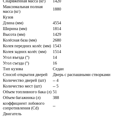
Снаряженная масса (кг)
1420
Максимальная полная
1880
масса (кг)
Кузов
Длина (мм)
4554
Ширина (мм)
1814
Высота (мм)
1429
Колёсная база (мм)
2680
Колея передних колёс (мм)
1543
Колея задних колёс (мм)
1514
Угол въезда (°)
14
Угол съезда (°)
16
Тип кузова
Седан
Способ открытия дверей
Дверь с распашными створками
Количество дверей (шт)
-- 4
Количество мест (шт)
-- 5
Объем топливного бака (л)
51
Объем багажника (л)
388
коэффициент лобового
--
сопротивления (Cd)
Двигатель