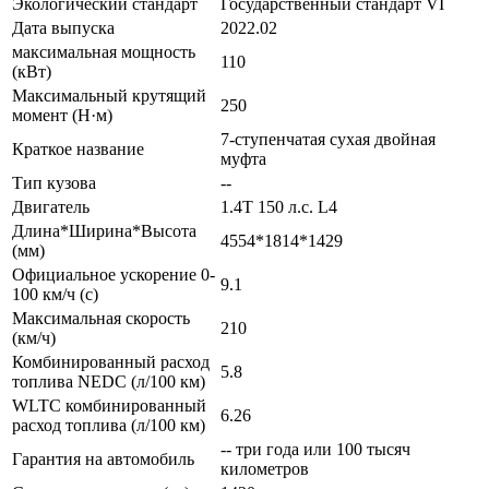
Экологический стандарт
Государственный стандарт VI
Дата выпуска
2022.02
максимальная мощность
110
(кВт)
Максимальный крутящий
250
момент (Н·м)
7-ступенчатая сухая двойная
Краткое название
муфта
Тип кузова
--
Двигатель
1.4T 150 л.с. L4
Длина*Ширина*Высота
4554*1814*1429
(мм)
Официальное ускорение 0-
9.1
100 км/ч (с)
Максимальная скорость
210
(км/ч)
Комбинированный расход
5.8
топлива NEDC (л/100 км)
WLTC комбинированный
6.26
расход топлива (л/100 км)
-- три года или 100 тысяч
Гарантия на автомобиль
километров