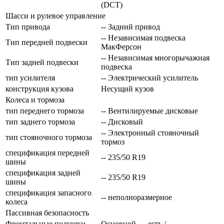
(DCT)
Шасси и рулевое управление
Тип привода
-- Задний привод
-- Независимая подвеска
Тип передней подвески
МакФерсон
-- Независимая многорычажная
Тип задней подвески
подвеска
тип усилителя
-- Электрический усилитель
конструкция кузова
Несущий кузов
Колеса и тормоза
тип переднего тормоза
-- Вентилируемые дисковые
тип заднего тормоза
-- Дисковый
-- Электронный стояночный
тип стояночного тормоза
тормоз
спецификация передней
-- 235/50 R19
шины
спецификация задней
-- 235/50 R19
шины
спецификация запасного
-- неполноразмерное
колеса
Пассивная безопасность
Фронтальные подушки
Основной — есть /