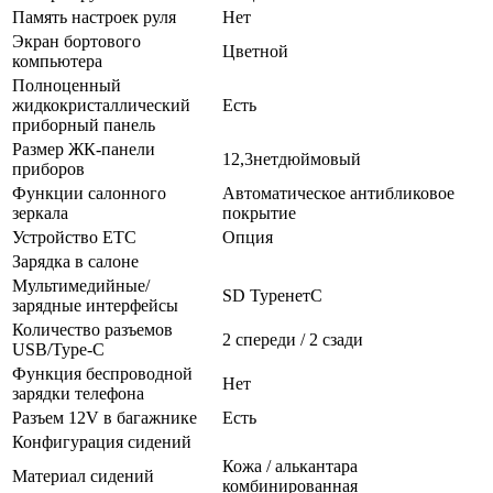
Память настроек руля
Нет
Экран бортового
Цветной
компьютера
Полноценный
жидкокристаллический
Есть
приборный панель
Размер ЖК-панели
12,3нетдюймовый
приборов
Функции салонного
Автоматическое антибликовое
зеркала
покрытие
Устройство ETC
Опция
Зарядка в салоне
Мультимедийные/
SD TypeнетC
зарядные интерфейсы
Количество разъемов
2 спереди / 2 сзади
USB/Type-C
Функция беспроводной
Нет
зарядки телефона
Разъем 12V в багажнике
Есть
Конфигурация сидений
Кожа / алькантара
Материал сидений
комбинированная