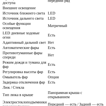
передний ряд
доступа
Внешнее освещение
Источник ближнего света
LED
Источник дальнего света
LED
Особые функции
Матричный
освещения
LED дневные ходовые
Есть
огни
Адаптивный дальний свет
Нет
Автоматические фары
Есть
Противотуманные фары
Нет
спереди
Режим дождя и тумана для
Есть
фар
Регулировка высоты фар
Есть
Омыватель фар
Опция
Задержка отключения фар
Есть
Люк / Стекла
Панорамная крыша с
Тип люка в крыше
открыванием
Электростеклоподъемники
Передний — есть / Задний — есть