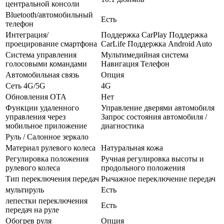
центральной консоли
Bluetooth/автомобильный
Есть
телефон
Интеграция/
Поддержка CarPlay Поддержка
проецирование смартфона
CarLife Поддержка Android Auto
Система управления
Мультимедийная система
голосовыми командами
Навигация Телефон
Автомобильная связь
Опция
Сеть 4G/5G
4G
Обновления OTA
Нет
Функции удаленного
Управление дверями автомобиля
управления через
Запрос состояния автомобиля /
мобильное приложение
диагностика
Руль / Салонное зеркало
Материал рулевого колеса
Натуральная кожа
Регулировка положения
Ручная регулировка высоты и
рулевого колеса
продольного положения
Тип переключения передач
Рычажное переключение передач
мультируль
Есть
лепестки переключения
Есть
передач на руле
Обогрев руля
Опция