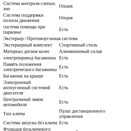
Система контроля слепых
Опция
зон
Система поддержки
Опция
полосы движения
система помощи при
Есть
парковке
Экстерьер / Противоугонная система
Экстерьерный комплект
Спортивный стиль
Материал дисков колес
Алюминиевый сплав
электропривод багажника
Есть
Память положения
Есть
электрического багажника
Багажник на крыше
Есть
Электронный
антиугонный системой
Есть
двигателя
Центральный замок
Есть
автомобиля
Пульт дистанционного
Тип ключа
управления
Система запуска без ключа
Есть
Функция бесключевого