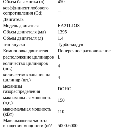
Объем багажника (л)
450
коэффициент лобового
--
сопротивления (Cd)
Двигатель
Модель двигателя
EA211-DJS
Объем двигателя (мл)
1395
Объем двигателя (л)
1.4
тип впуска
Турбонаддув
Компоновка двигателя
Поперечное расположение
расположение цилиндров
L
количество цилиндров
4
(шт,)
количество клапанов на
4
цилиндр (шт,)
механизм
DOHC
газораспределения
максимальная мощность
150
(л,с,)
максимальная мощность
110
(кВт)
Максимальная частота
вращения мощности (об/
5000-6000