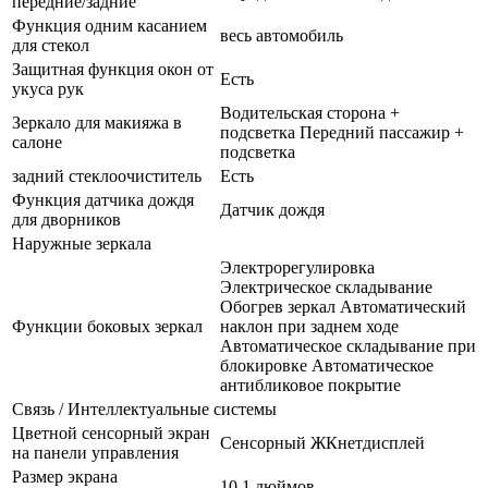
передние/задние
Функция одним касанием
весь автомобиль
для стекол
Защитная функция окон от
Есть
укуса рук
Водительская сторона +
Зеркало для макияжа в
подсветка Передний пассажир +
салоне
подсветка
задний стеклоочиститель
Есть
Функция датчика дождя
Датчик дождя
для дворников
Наружные зеркала
Электрорегулировка
Электрическое складывание
Обогрев зеркал Автоматический
Функции боковых зеркал
наклон при заднем ходе
Автоматическое складывание при
блокировке Автоматическое
антибликовое покрытие
Связь / Интеллектуальные системы
Цветной сенсорный экран
Сенсорный ЖКнетдисплей
на панели управления
Размер экрана
10.1 дюймов