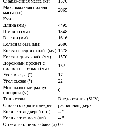
Снаряженная масса (кг)
1570
Максимальная полная
2065
масса (кг)
Кузов
Длина (мм)
4495
Ширина (мм)
1848
Высота (мм)
1616
Колёсная база (мм)
2680
Колея передних колёс (мм)
1578
Колея задних колёс (мм)
1570
Дорожный просвет с
152
полной нагрузкой (мм)
Угол въезда (°)
17
Угол съезда (°)
22
Минимальный радиус
6
поворота (м)
Тип кузова
Внедорожник (SUV)
Способ открытия дверей
распашная дверь
Количество дверей (шт)
-- 5
Количество мест (шт)
-- 5
Объем топливного бака (л)
60