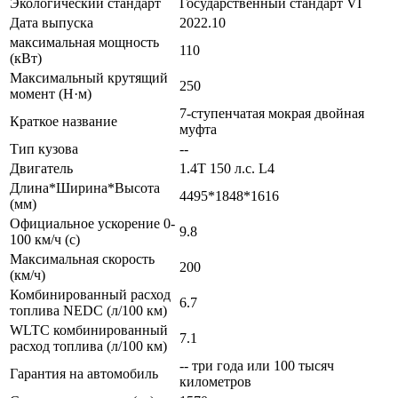
Экологический стандарт
Государственный стандарт VI
Дата выпуска
2022.10
максимальная мощность
110
(кВт)
Максимальный крутящий
250
момент (Н·м)
7-ступенчатая мокрая двойная
Краткое название
муфта
Тип кузова
--
Двигатель
1.4T 150 л.с. L4
Длина*Ширина*Высота
4495*1848*1616
(мм)
Официальное ускорение 0-
9.8
100 км/ч (с)
Максимальная скорость
200
(км/ч)
Комбинированный расход
6.7
топлива NEDC (л/100 км)
WLTC комбинированный
7.1
расход топлива (л/100 км)
-- три года или 100 тысяч
Гарантия на автомобиль
километров