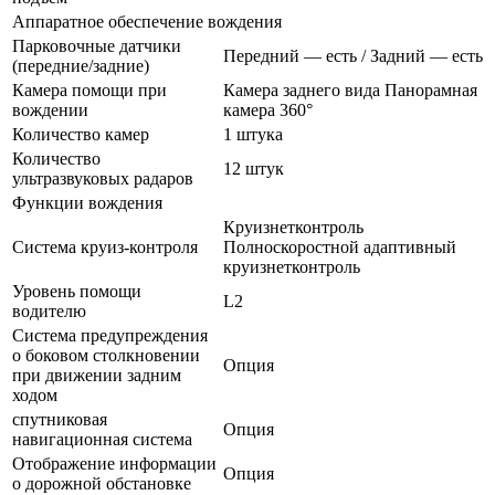
Аппаратное обеспечение вождения
Парковочные датчики
Передний — есть / Задний — есть
(передние/задние)
Камера помощи при
Камера заднего вида Панорамная
вождении
камера 360°
Количество камер
1 штука
Количество
12 штук
ультразвуковых радаров
Функции вождения
Круизнетконтроль
Система круиз-контроля
Полноскоростной адаптивный
круизнетконтроль
Уровень помощи
L2
водителю
Система предупреждения
о боковом столкновении
Опция
при движении задним
ходом
спутниковая
Опция
навигационная система
Отображение информации
Опция
о дорожной обстановке