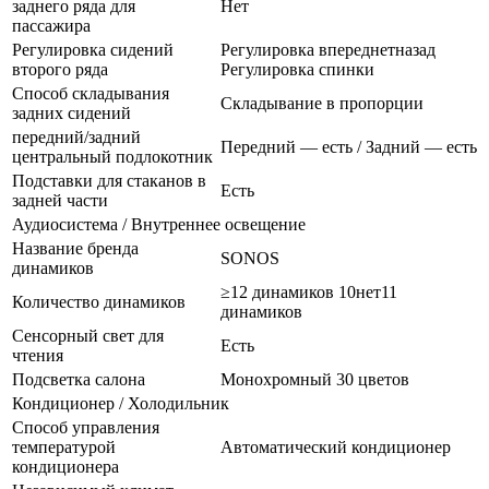
заднего ряда для
Нет
пассажира
Регулировка сидений
Регулировка впереднетназад
второго ряда
Регулировка спинки
Способ складывания
Складывание в пропорции
задних сидений
передний/задний
Передний — есть / Задний — есть
центральный подлокотник
Подставки для стаканов в
Есть
задней части
Аудиосистема / Внутреннее освещение
Название бренда
SONOS
динамиков
≥12 динамиков 10нет11
Количество динамиков
динамиков
Сенсорный свет для
Есть
чтения
Подсветка салона
Монохромный 30 цветов
Кондиционер / Холодильник
Способ управления
температурой
Автоматический кондиционер
кондиционера