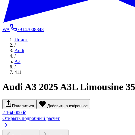
WA
79147008848
Поиск
/
Audi
/
A3
/
411
Audi A3 2025 A3L Limousine 3
Поделиться
Добавить в избранное
2 164 000 ₽
Открыть подробный расчет