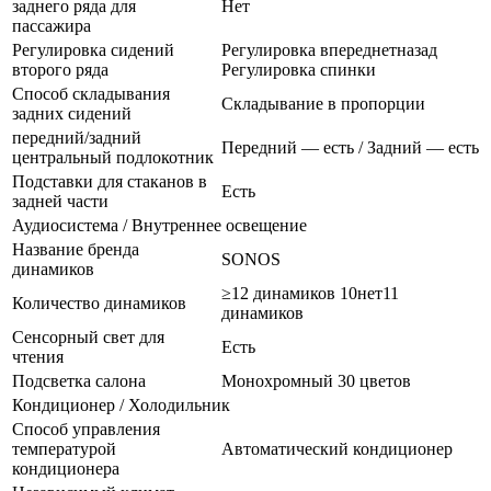
заднего ряда для
Нет
пассажира
Регулировка сидений
Регулировка впереднетназад
второго ряда
Регулировка спинки
Способ складывания
Складывание в пропорции
задних сидений
передний/задний
Передний — есть / Задний — есть
центральный подлокотник
Подставки для стаканов в
Есть
задней части
Аудиосистема / Внутреннее освещение
Название бренда
SONOS
динамиков
≥12 динамиков 10нет11
Количество динамиков
динамиков
Сенсорный свет для
Есть
чтения
Подсветка салона
Монохромный 30 цветов
Кондиционер / Холодильник
Способ управления
температурой
Автоматический кондиционер
кондиционера