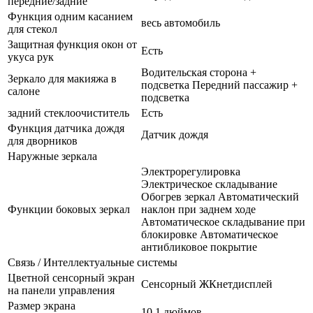
передние/задние
Функция одним касанием
весь автомобиль
для стекол
Защитная функция окон от
Есть
укуса рук
Водительская сторона +
Зеркало для макияжа в
подсветка Передний пассажир +
салоне
подсветка
задний стеклоочиститель
Есть
Функция датчика дождя
Датчик дождя
для дворников
Наружные зеркала
Электрорегулировка
Электрическое складывание
Обогрев зеркал Автоматический
Функции боковых зеркал
наклон при заднем ходе
Автоматическое складывание при
блокировке Автоматическое
антибликовое покрытие
Связь / Интеллектуальные системы
Цветной сенсорный экран
Сенсорный ЖКнетдисплей
на панели управления
Размер экрана
10.1 дюймов