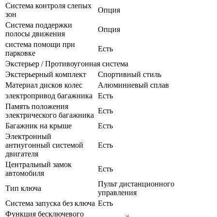
Система контроля слепых
Опция
зон
Система поддержки
Опция
полосы движения
система помощи при
Есть
парковке
Экстерьер / Противоугонная система
Экстерьерный комплект
Спортивный стиль
Материал дисков колес
Алюминиевый сплав
электропривод багажника
Есть
Память положения
Есть
электрического багажника
Багажник на крыше
Есть
Электронный
антиугонный системой
Есть
двигателя
Центральный замок
Есть
автомобиля
Пульт дистанционного
Тип ключа
управления
Система запуска без ключа
Есть
Функция бесключевого