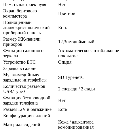
Память настроек руля
Нет
Экран бортового
Цветной
компьютера
Полноценный
жидкокристаллический
Есть
приборный панель
Размер ЖК-панели
12,3нетдюймовый
приборов
Функции салонного
Автоматическое антибликовое
зеркала
покрытие
Устройство ETC
Опция
Зарядка в салоне
Мультимедийные/
SD TypeнетC
зарядные интерфейсы
Количество разъемов
2 спереди / 2 сзади
USB/Type-C
Функция беспроводной
Нет
зарядки телефона
Разъем 12V в багажнике
Есть
Конфигурация сидений
Кожа / алькантара
Материал сидений
комбинированная