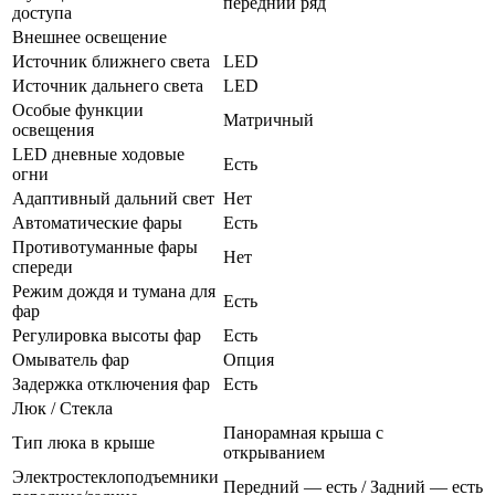
передний ряд
доступа
Внешнее освещение
Источник ближнего света
LED
Источник дальнего света
LED
Особые функции
Матричный
освещения
LED дневные ходовые
Есть
огни
Адаптивный дальний свет
Нет
Автоматические фары
Есть
Противотуманные фары
Нет
спереди
Режим дождя и тумана для
Есть
фар
Регулировка высоты фар
Есть
Омыватель фар
Опция
Задержка отключения фар
Есть
Люк / Стекла
Панорамная крыша с
Тип люка в крыше
открыванием
Электростеклоподъемники
Передний — есть / Задний — есть