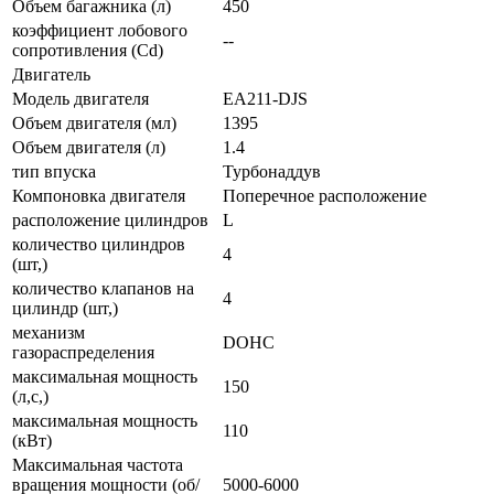
Объем багажника (л)
450
коэффициент лобового
--
сопротивления (Cd)
Двигатель
Модель двигателя
EA211-DJS
Объем двигателя (мл)
1395
Объем двигателя (л)
1.4
тип впуска
Турбонаддув
Компоновка двигателя
Поперечное расположение
расположение цилиндров
L
количество цилиндров
4
(шт,)
количество клапанов на
4
цилиндр (шт,)
механизм
DOHC
газораспределения
максимальная мощность
150
(л,с,)
максимальная мощность
110
(кВт)
Максимальная частота
вращения мощности (об/
5000-6000