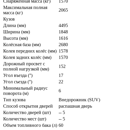
Снаряженная масса (кг)
1570
Максимальная полная
2065
масса (кг)
Кузов
Длина (мм)
4495
Ширина (мм)
1848
Высота (мм)
1616
Колёсная база (мм)
2680
Колея передних колёс (мм)
1578
Колея задних колёс (мм)
1570
Дорожный просвет с
152
полной нагрузкой (мм)
Угол въезда (°)
17
Угол съезда (°)
22
Минимальный радиус
6
поворота (м)
Тип кузова
Внедорожник (SUV)
Способ открытия дверей
распашная дверь
Количество дверей (шт)
-- 5
Количество мест (шт)
-- 5
Объем топливного бака (л)
60