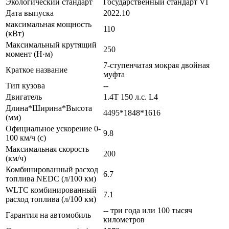
Экологический стандарт
Государственный стандарт VI
Дата выпуска
2022.10
максимальная мощность
110
(кВт)
Максимальный крутящий
250
момент (Н·м)
7-ступенчатая мокрая двойная
Краткое название
муфта
Тип кузова
--
Двигатель
1.4T 150 л.с. L4
Длина*Ширина*Высота
4495*1848*1616
(мм)
Официальное ускорение 0-
9.8
100 км/ч (с)
Максимальная скорость
200
(км/ч)
Комбинированный расход
6.7
топлива NEDC (л/100 км)
WLTC комбинированный
7.1
расход топлива (л/100 км)
-- три года или 100 тысяч
Гарантия на автомобиль
километров