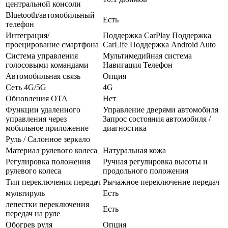
центральной консоли
Bluetooth/автомобильный
Есть
телефон
Интеграция/
Поддержка CarPlay Поддержка
проецирование смартфона
CarLife Поддержка Android Auto
Система управления
Мультимедийная система
голосовыми командами
Навигация Телефон
Автомобильная связь
Опция
Сеть 4G/5G
4G
Обновления OTA
Нет
Функции удаленного
Управление дверями автомобиля
управления через
Запрос состояния автомобиля /
мобильное приложение
диагностика
Руль / Салонное зеркало
Материал рулевого колеса
Натуральная кожа
Регулировка положения
Ручная регулировка высоты и
рулевого колеса
продольного положения
Тип переключения передач
Рычажное переключение передач
мультируль
Есть
лепестки переключения
Есть
передач на руле
Обогрев руля
Опция