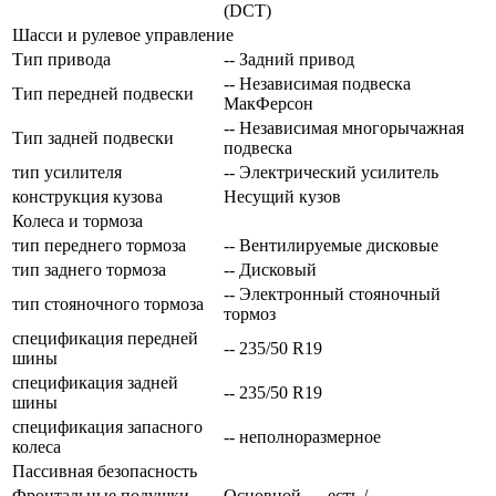
(DCT)
Шасси и рулевое управление
Тип привода
-- Задний привод
-- Независимая подвеска
Тип передней подвески
МакФерсон
-- Независимая многорычажная
Тип задней подвески
подвеска
тип усилителя
-- Электрический усилитель
конструкция кузова
Несущий кузов
Колеса и тормоза
тип переднего тормоза
-- Вентилируемые дисковые
тип заднего тормоза
-- Дисковый
-- Электронный стояночный
тип стояночного тормоза
тормоз
спецификация передней
-- 235/50 R19
шины
спецификация задней
-- 235/50 R19
шины
спецификация запасного
-- неполноразмерное
колеса
Пассивная безопасность
Фронтальные подушки
Основной — есть /