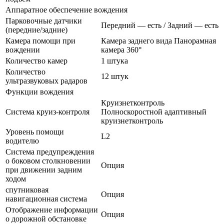
Аппаратное обеспечение вождения
Парковочные датчики
Передний — есть / Задний — есть
(передние/задние)
Камера помощи при
Камера заднего вида Панорамная
вождении
камера 360°
Количество камер
1 штука
Количество
12 штук
ультразвуковых радаров
Функции вождения
Круизнетконтроль
Система круиз-контроля
Полноскоростной адаптивный
круизнетконтроль
Уровень помощи
L2
водителю
Система предупреждения
о боковом столкновении
Опция
при движении задним
ходом
спутниковая
Опция
навигационная система
Отображение информации
Опция
о дорожной обстановке