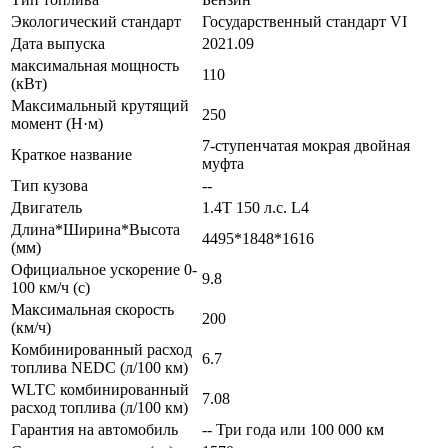
Экологический стандарт
Государственный стандарт VI
Дата выпуска
2021.09
максимальная мощность
110
(кВт)
Максимальный крутящий
250
момент (Н·м)
7-ступенчатая мокрая двойная
Краткое название
муфта
Тип кузова
--
Двигатель
1.4T 150 л.с. L4
Длина*Ширина*Высота
4495*1848*1616
(мм)
Официальное ускорение 0-
9.8
100 км/ч (с)
Максимальная скорость
200
(км/ч)
Комбинированный расход
6.7
топлива NEDC (л/100 км)
WLTC комбинированный
7.08
расход топлива (л/100 км)
Гарантия на автомобиль
-- Три года или 100 000 км