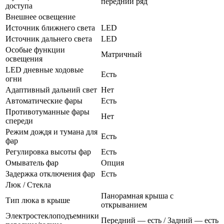
передний ряд
доступа
Внешнее освещение
Источник ближнего света
LED
Источник дальнего света
LED
Особые функции
Матричный
освещения
LED дневные ходовые
Есть
огни
Адаптивный дальний свет
Нет
Автоматические фары
Есть
Противотуманные фары
Нет
спереди
Режим дождя и тумана для
Есть
фар
Регулировка высоты фар
Есть
Омыватель фар
Опция
Задержка отключения фар
Есть
Люк / Стекла
Панорамная крыша с
Тип люка в крыше
открыванием
Электростеклоподъемники
Передний — есть / Задний — есть