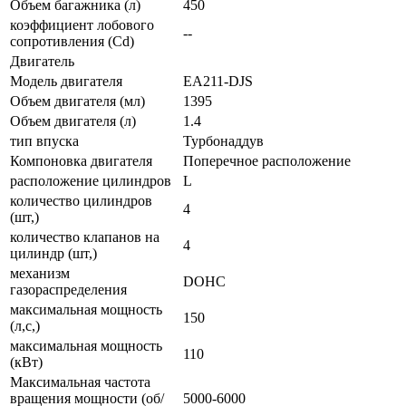
Объем багажника (л)
450
коэффициент лобового
--
сопротивления (Cd)
Двигатель
Модель двигателя
EA211-DJS
Объем двигателя (мл)
1395
Объем двигателя (л)
1.4
тип впуска
Турбонаддув
Компоновка двигателя
Поперечное расположение
расположение цилиндров
L
количество цилиндров
4
(шт,)
количество клапанов на
4
цилиндр (шт,)
механизм
DOHC
газораспределения
максимальная мощность
150
(л,с,)
максимальная мощность
110
(кВт)
Максимальная частота
вращения мощности (об/
5000-6000