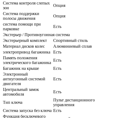
Система контроля слепых
Опция
зон
Система поддержки
Опция
полосы движения
система помощи при
Есть
парковке
Экстерьер / Противоугонная система
Экстерьерный комплект
Спортивный стиль
Материал дисков колес
Алюминиевый сплав
электропривод багажника
Есть
Память положения
Есть
электрического багажника
Багажник на крыше
Есть
Электронный
антиугонный системой
Есть
двигателя
Центральный замок
Есть
автомобиля
Пульт дистанционного
Тип ключа
управления
Система запуска без ключа
Есть
Функция бесключевого