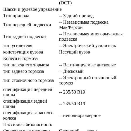
(DCT)
Шасси и рулевое управление
Тип привода
-- Задний привод
-- Независимая подвеска
Тип передней подвески
МакФерсон
-- Независимая многорычажная
Тип задней подвески
подвеска
тип усилителя
-- Электрический усилитель
конструкция кузова
Несущий кузов
Колеса и тормоза
тип переднего тормоза
-- Вентилируемые дисковые
тип заднего тормоза
-- Дисковый
-- Электронный стояночный
тип стояночного тормоза
тормоз
спецификация передней
-- 235/50 R19
шины
спецификация задней
-- 235/50 R19
шины
спецификация запасного
-- неполноразмерное
колеса
Пассивная безопасность
Фронтальные подушки
Основной — есть /