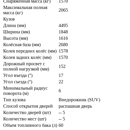
Снаряженная масса (кг)
1570
Максимальная полная
2065
масса (кг)
Кузов
Длина (мм)
4495
Ширина (мм)
1848
Высота (мм)
1616
Колёсная база (мм)
2680
Колея передних колёс (мм)
1578
Колея задних колёс (мм)
1570
Дорожный просвет с
152
полной нагрузкой (мм)
Угол въезда (°)
17
Угол съезда (°)
22
Минимальный радиус
6
поворота (м)
Тип кузова
Внедорожник (SUV)
Способ открытия дверей
распашная дверь
Количество дверей (шт)
-- 5
Количество мест (шт)
-- 5
Объем топливного бака (л)
60