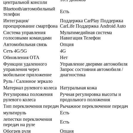
центральной консоли
Bluetooth/автомобильный
Есть
телефон
Интеграция/
Поддержка CarPlay Поддержка
проецирование смартфона
CarLife Поддержка Android Auto
Система управления
Мультимедийная система
голосовыми командами
Навигация Телефон
Автомобильная связь
Опция
Сеть 4G/5G
4G
Обновления OTA
Нет
Функции удаленного
Управление дверями автомобиля
управления через
Запрос состояния автомобиля /
мобильное приложение
диагностика
Руль / Салонное зеркало
Материал рулевого колеса
Натуральная кожа
Регулировка положения
Ручная регулировка высоты и
рулевого колеса
продольного положения
Тип переключения передач
Рычажное переключение передач
мультируль
Есть
лепестки переключения
Есть
передач на руле
Обогрев руля
Опция