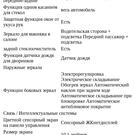
передние/задние
Функция одним касанием
весь автомобиль
для стекол
Защитная функция окон от
Есть
укуса рук
Водительская сторона +
Зеркало для макияжа в
подсветка Передний пассажир +
салоне
подсветка
задний стеклоочиститель
Есть
Функция датчика дождя
Датчик дождя
для дворников
Наружные зеркала
Электрорегулировка
Электрическое складывание
Обогрев зеркал Автоматический
Функции боковых зеркал
наклон при заднем ходе
Автоматическое складывание при
блокировке Автоматическое
антибликовое покрытие
Связь / Интеллектуальные системы
Цветной сенсорный экран
Сенсорный ЖКнетдисплей
на панели управления
Размер экрана
10.1 дюймов