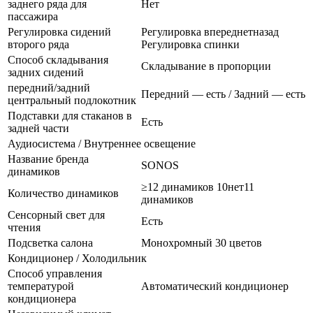
заднего ряда для
Нет
пассажира
Регулировка сидений
Регулировка впереднетназад
второго ряда
Регулировка спинки
Способ складывания
Складывание в пропорции
задних сидений
передний/задний
Передний — есть / Задний — есть
центральный подлокотник
Подставки для стаканов в
Есть
задней части
Аудиосистема / Внутреннее освещение
Название бренда
SONOS
динамиков
≥12 динамиков 10нет11
Количество динамиков
динамиков
Сенсорный свет для
Есть
чтения
Подсветка салона
Монохромный 30 цветов
Кондиционер / Холодильник
Способ управления
температурой
Автоматический кондиционер
кондиционера