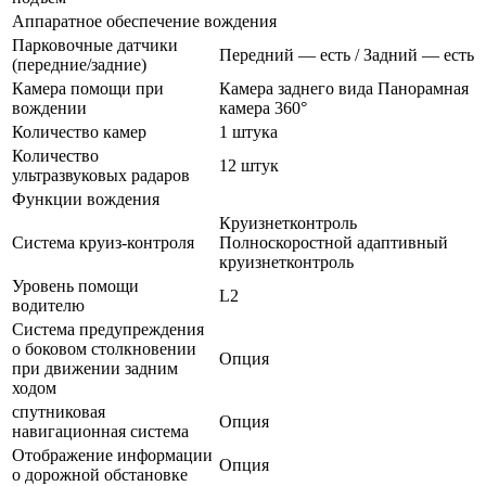
Аппаратное обеспечение вождения
Парковочные датчики
Передний — есть / Задний — есть
(передние/задние)
Камера помощи при
Камера заднего вида Панорамная
вождении
камера 360°
Количество камер
1 штука
Количество
12 штук
ультразвуковых радаров
Функции вождения
Круизнетконтроль
Система круиз-контроля
Полноскоростной адаптивный
круизнетконтроль
Уровень помощи
L2
водителю
Система предупреждения
о боковом столкновении
Опция
при движении задним
ходом
спутниковая
Опция
навигационная система
Отображение информации
Опция
о дорожной обстановке