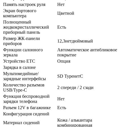
Память настроек руля
Нет
Экран бортового
Цветной
компьютера
Полноценный
жидкокристаллический
Есть
приборный панель
Размер ЖК-панели
12,3нетдюймовый
приборов
Функции салонного
Автоматическое антибликовое
зеркала
покрытие
Устройство ETC
Опция
Зарядка в салоне
Мультимедийные/
SD TypeнетC
зарядные интерфейсы
Количество разъемов
2 спереди / 2 сзади
USB/Type-C
Функция беспроводной
Нет
зарядки телефона
Разъем 12V в багажнике
Есть
Конфигурация сидений
Кожа / алькантара
Материал сидений
комбинированная