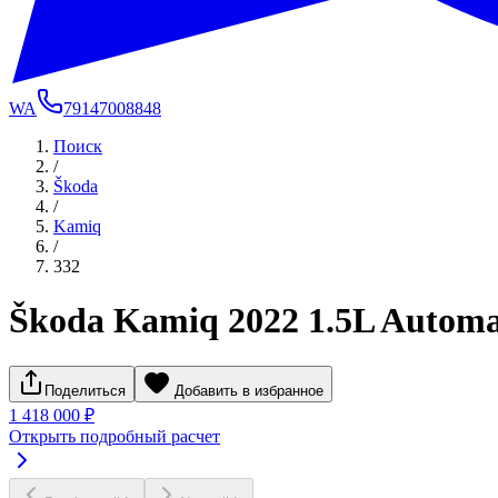
WA
79147008848
Поиск
/
Škoda
/
Kamiq
/
332
Škoda Kamiq 2022 1.5L Automa
Поделиться
Добавить в избранное
1 418 000 ₽
Открыть подробный расчет