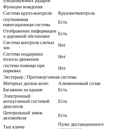
ультразвуковых радаров
Функции вождения
Система круиз-контроля
Круизнетконтроль
спутниковая
Есть
навигационная система
Отображение информации
Есть
о дорожной обстановке
Система контроля слепых
Нет
зон
Система поддержки
Нет
полосы движения
система помощи при
Нет
парковке
Экстерьер / Противоугонная система
Материал дисков колес
Алюминиевый сплав
Багажник на крыше
Есть
Электронный
антиугонный системой
Есть
двигателя
Центральный замок
Есть
автомобиля
Пульт дистанционного
Тип ключа