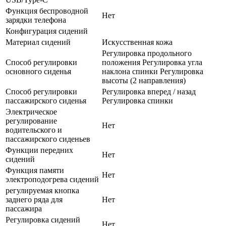
Функция беспроводной
Нет
зарядки телефона
Конфигурация сидений
Материал сидений
Искусственная кожа
Регулировка продольного
Способ регулировки
положения Регулировка угла
основного сиденья
наклона спинки Регулировка
высоты (2 направления)
Способ регулировки
Регулировка вперед / назад
пассажирского сиденья
Регулировка спинки
Электрическое
регулирование
Нет
водительского и
пассажирского сиденьев
Функции передних
Нет
сидений
Функция памяти
Нет
электроподогрева сидений
регулируемая кнопка
заднего ряда для
Нет
пассажира
Регулировка сидений
Нет