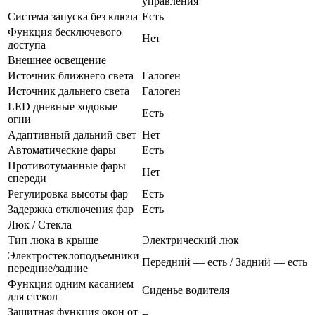
управления
Система запуска без ключа
Есть
Функция бесключевого
Нет
доступа
Внешнее освещение
Источник ближнего света
Галоген
Источник дальнего света
Галоген
LED дневные ходовые
Есть
огни
Адаптивный дальний свет
Нет
Автоматические фары
Есть
Противотуманные фары
Нет
спереди
Регулировка высоты фар
Есть
Задержка отключения фар
Есть
Люк / Стекла
Тип люка в крыше
Электрический люк
Электростеклоподъемники
Передний — есть / Задний — есть
передние/задние
Функция одним касанием
Сиденье водителя
для стекол
Защитная функция окон от