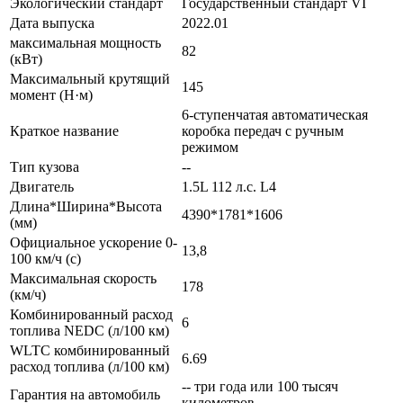
Экологический стандарт
Государственный стандарт VI
Дата выпуска
2022.01
максимальная мощность
82
(кВт)
Максимальный крутящий
145
момент (Н·м)
6-ступенчатая автоматическая
Краткое название
коробка передач с ручным
режимом
Тип кузова
--
Двигатель
1.5L 112 л.с. L4
Длина*Ширина*Высота
4390*1781*1606
(мм)
Официальное ускорение 0-
13,8
100 км/ч (с)
Максимальная скорость
178
(км/ч)
Комбинированный расход
6
топлива NEDC (л/100 км)
WLTC комбинированный
6.69
расход топлива (л/100 км)
-- три года или 100 тысяч
Гарантия на автомобиль
километров