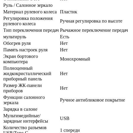
Руль / Салонное зеркало
Материал рулевого колеса
Пластик
Регулировка положения
Ручная регулировка по высоте
рулевого колеса
Тип переключения передач
Рычажное переключение передач
мультируль
Есть
Обогрев руля
Нет
Память настроек руля
Нет
Экран бортового
Монохромный
компьютера
Полноценный
жидкокристаллический
Нет
приборный панель
Размер ЖК-панели
Нет
приборов
Функции салонного
Ручное антибликовое покрытие
зеркала
Зарядка в салоне
Мультимедийные/
USB
зарядные интерфейсы
Количество разъемов
1 спереди
USB/Type-C