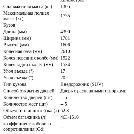
Снаряженная масса (кг)
1305
Максимальная полная
1735
масса (кг)
Кузов
Длина (мм)
4390
Ширина (мм)
1781
Высота (мм)
1606
Колёсная база (мм)
2610
Колея передних колёс (мм)
1522
Колея задних колёс (мм)
1534
Угол въезда (°)
17
Угол съезда (°)
20
Тип кузова
Внедорожник (SUV)
Способ открытия дверей
Дверь с распашными створками
Количество дверей (шт)
-- 5
Количество мест (шт)
-- 5
Объем топливного бака (л)
52.8
Объем багажника (л)
463-1510
коэффициент лобового
--
сопротивления (Cd)