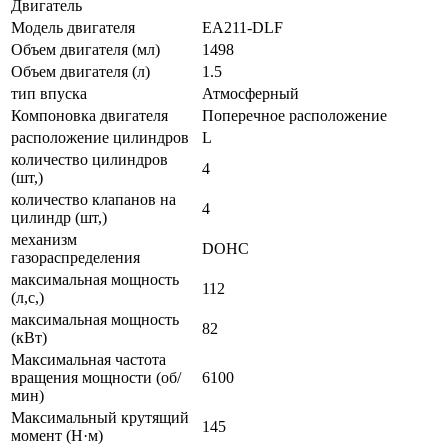
Двигатель
Модель двигателя
EA211-DLF
Объем двигателя (мл)
1498
Объем двигателя (л)
1.5
тип впуска
Атмосферный
Компоновка двигателя
Поперечное расположение
расположение цилиндров
L
количество цилиндров
4
(шт,)
количество клапанов на
4
цилиндр (шт,)
механизм
DOHC
газораспределения
максимальная мощность
112
(л,с,)
максимальная мощность
82
(кВт)
Максимальная частота
вращения мощности (об/
6100
мин)
Максимальный крутящий
145
момент (Н·м)