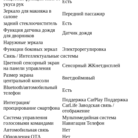
Есть
укуса рук
Зеркало для макияжа в
Передний пассажир
салоне
задний стеклоочиститель
Есть
Функция датчика дождя
Датчик дождя
для дворников
Наружные зеркала
Функции боковых зеркал
Электрорегулировка
Связь / Интеллектуальные системы
Цветной сенсорный экран
Сенсорный ЖКнетдисплей
на панели управления
Размер экрана
8нетдюймовый
центральной консоли
Bluetooth/автомобильный
Есть
телефон
Поддержка CarPlay Поддержка
Интеграция/
CarLife Заводская связь /
проецирование смартфона
отображение
Система управления
Мультимедийная система
голосовыми командами
Навигация Телефон
Автомобильная связь
Нет
Обновления OTA
Нет