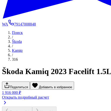
WA
79147008848
Поиск
/
Škoda
/
Kamiq
/
316
Škoda Kamiq 2023 Facelift 1.5
Поделиться
Добавить в избранное
1 916 000 ₽
Открыть подробный расчет