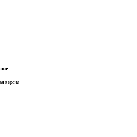
ение
ая версия