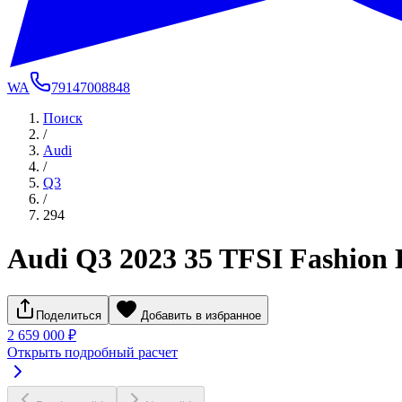
WA
79147008848
Поиск
/
Audi
/
Q3
/
294
Audi Q3 2023 35 TFSI Fashion 
Поделиться
Добавить в избранное
2 659 000 ₽
Открыть подробный расчет