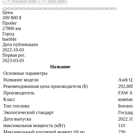
Previous slide
Next slide
Цена
209 800 ¥
Пробег
27800 км
Город
haerbin
Дата публикации
2022-10-01
Первая рег.
2023-03-01
Название
Основные параметры
Название модели
Audi Q3
Рекомендованная цена производителя (¥)
292,80
Производитель
FAW A
Класс
компак
Тип топлива
Бензин
Экологический стандарт
Госуда
Дата выпуска
2022.1
максимальная мощность (кВт)
110
Максимальный крутящий момент (Н·м)
250