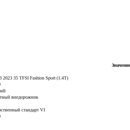
Значени
 2023 35 TFSI Fashion Sport (1.4T)
0
udi
тный внедорожник
рственный стандарт VI
0