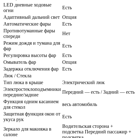
LED дневные ходовые
Есть
огни
Адаптивный дальний свет
Опция
Автоматические фары
Есть
Противотуманные фары
Нет
спереди
Режим дождя и тумана для
Есть
фар
Регулировка высоты фар
Есть
Омыватель фар
Опция
Задержка отключения фар
Есть
Люк / Стекла
Тип люка в крыше
Электрический люк
Электростеклоподъемники
Передний — есть / Задний — есть
передние/задние
Функция одним касанием
весь автомобиль
для стекол
Защитная функция окон от
Есть
укуса рук
Водительская сторона +
Зеркало для макияжа в
подсветка Передний пассажир +
салоне
подсветка