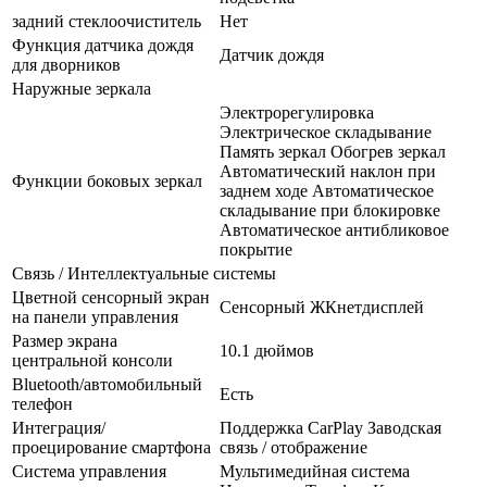
задний стеклоочиститель
Нет
Функция датчика дождя
Датчик дождя
для дворников
Наружные зеркала
Электрорегулировка
Электрическое складывание
Память зеркал Обогрев зеркал
Автоматический наклон при
Функции боковых зеркал
заднем ходе Автоматическое
складывание при блокировке
Автоматическое антибликовое
покрытие
Связь / Интеллектуальные системы
Цветной сенсорный экран
Сенсорный ЖКнетдисплей
на панели управления
Размер экрана
10.1 дюймов
центральной консоли
Bluetooth/автомобильный
Есть
телефон
Интеграция/
Поддержка CarPlay Заводская
проецирование смартфона
связь / отображение
Система управления
Мультимедийная система