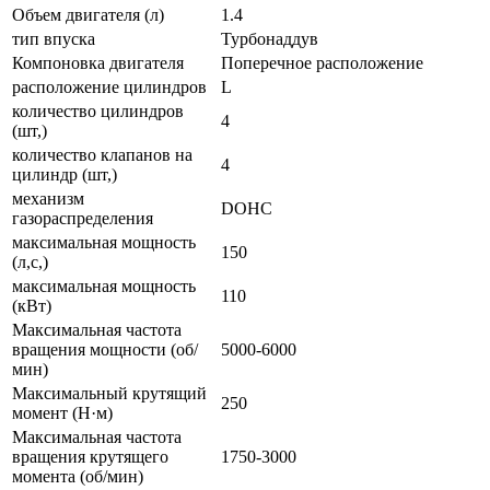
Объем двигателя (л)
1.4
тип впуска
Турбонаддув
Компоновка двигателя
Поперечное расположение
расположение цилиндров
L
количество цилиндров
4
(шт,)
количество клапанов на
4
цилиндр (шт,)
механизм
DOHC
газораспределения
максимальная мощность
150
(л,с,)
максимальная мощность
110
(кВт)
Максимальная частота
вращения мощности (об/
5000-6000
мин)
Максимальный крутящий
250
момент (Н·м)
Максимальная частота
вращения крутящего
1750-3000
момента (об/мин)