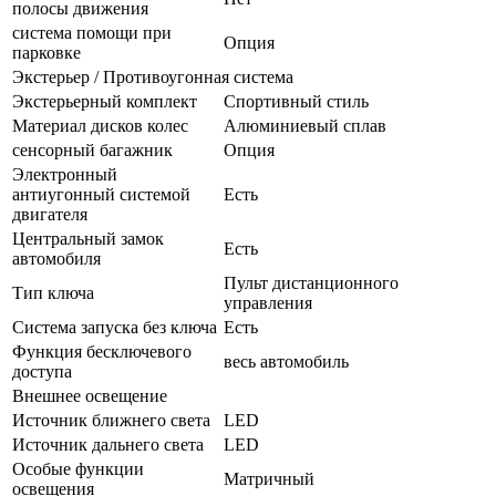
полосы движения
система помощи при
Опция
парковке
Экстерьер / Противоугонная система
Экстерьерный комплект
Спортивный стиль
Материал дисков колес
Алюминиевый сплав
сенсорный багажник
Опция
Электронный
антиугонный системой
Есть
двигателя
Центральный замок
Есть
автомобиля
Пульт дистанционного
Тип ключа
управления
Система запуска без ключа
Есть
Функция бесключевого
весь автомобиль
доступа
Внешнее освещение
Источник ближнего света
LED
Источник дальнего света
LED
Особые функции
Матричный
освещения