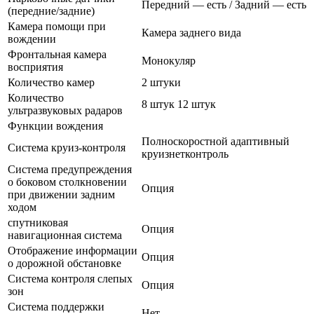
Передний — есть / Задний — есть
(передние/задние)
Камера помощи при
Камера заднего вида
вождении
Фронтальная камера
Монокуляр
восприятия
Количество камер
2 штуки
Количество
8 штук 12 штук
ультразвуковых радаров
Функции вождения
Полноскоростной адаптивный
Система круиз-контроля
круизнетконтроль
Система предупреждения
о боковом столкновении
Опция
при движении задним
ходом
спутниковая
Опция
навигационная система
Отображение информации
Опция
о дорожной обстановке
Система контроля слепых
Опция
зон
Система поддержки
Нет