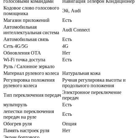
голосовыми командами
Навигация Телефон Кондиционер
Кодовое слово голосового
Эй, Audi
помощника
Магазин приложений
Есть
Автомобильная
Audi Connect
интеллектуальная система
Автомобильная связь
Есть
Сеть 4G/5G
4G
Обновления OTA
Нет
Wi-Fi точка доступа
Есть
Руль / Салонное зеркало
Материал рулевого колеса
Натуральная кожа
Регулировка положения
Ручная регулировка высоты и
рулевого колеса
продольного положения
Электронное переключение
Тип переключения передач
передач
мультируль
Есть
лепестки переключения
Есть
передач на руле
Обогрев руля
Опция
Память настроек руля
Нет
Экран бортового