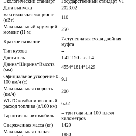
Экологический стандарт
Государственный стандарт VI
Дата выпуска
2023.02
максимальная мощность
110
(кВт)
Максимальный крутящий
250
момент (Н·м)
7-ступенчатая сухая двойная
Краткое название
муфта
Тип кузова
--
Двигатель
1.4T 150 л.с. L4
Длина*Ширина*Высота
4554*1814*1429
(мм)
Официальное ускорение 0-
9.1
100 км/ч (с)
Максимальная скорость
200
(км/ч)
WLTC комбинированный
6.32
расход топлива (л/100 км)
-- три года или 100 тысяч
Гарантия на автомобиль
километров
Снаряженная масса (кг)
1420
Максимальная полная
1880