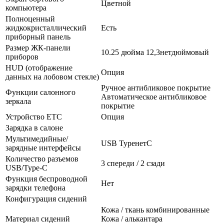
Цветной
компьютера
Полноценный
жидкокристаллический
Есть
приборный панель
Размер ЖК-панели
10.25 дюйма 12,3нетдюймовый
приборов
HUD (отображение
Опция
данных на лобовом стекле)
Ручное антибликовое покрытие
Функции салонного
Автоматическое антибликовое
зеркала
покрытие
Устройство ETC
Опция
Зарядка в салоне
Мультимедийные/
USB TypeнетC
зарядные интерфейсы
Количество разъемов
3 спереди / 2 сзади
USB/Type-C
Функция беспроводной
Нет
зарядки телефона
Конфигурация сидений
Кожа / ткань комбинированные
Материал сидений
Кожа / алькантара