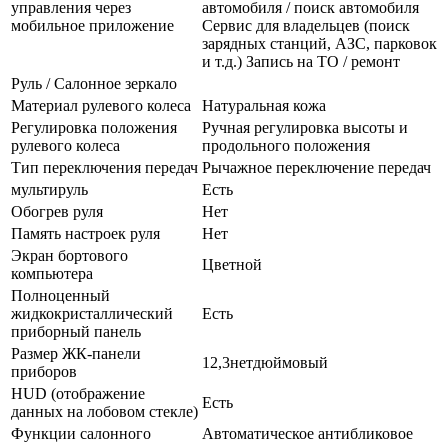
управления через
автомобиля / поиск автомобиля
мобильное приложение
Сервис для владельцев (поиск
зарядных станций, АЗС, парковок
и т.д.) Запись на ТО / ремонт
Руль / Салонное зеркало
Материал рулевого колеса
Натуральная кожа
Регулировка положения
Ручная регулировка высоты и
рулевого колеса
продольного положения
Тип переключения передач
Рычажное переключение передач
мультируль
Есть
Обогрев руля
Нет
Память настроек руля
Нет
Экран бортового
Цветной
компьютера
Полноценный
жидкокристаллический
Есть
приборный панель
Размер ЖК-панели
12,3нетдюймовый
приборов
HUD (отображение
Есть
данных на лобовом стекле)
Функции салонного
Автоматическое антибликовое