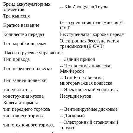
Бренд аккумуляторных
-- Xin Zhongyuan Toyota
элементов
Трансмиссия
бесступенчатая трансмиссия E-
Краткое название
CVT
Количество передач
Беcступенчатая коробка передач
Электронная бесступенчатая
Тип коробки передач
трансмиссия (E-CVT)
Шасси и рулевое управление
Тип привода
-- Задний привод
-- Независимая подвеска
Тип передней подвески
МакФерсон
-- Тип E: независимая
Тип задней подвески
многорычажная подвеска
тип усилителя
-- Электрический усилитель
конструкция кузова
Несущий кузов
Колеса и тормоза
тип переднего тормоза
-- Вентилируемые дисковые
тип заднего тормоза
-- Дисковый
-- Электронный стояночный
тип стояночного тормоза
тормоз