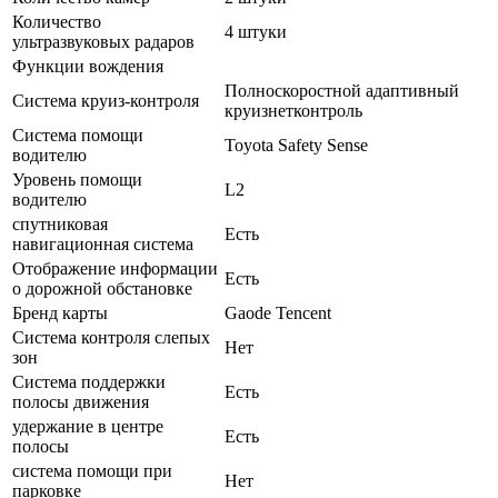
Количество
4 штуки
ультразвуковых радаров
Функции вождения
Полноскоростной адаптивный
Система круиз-контроля
круизнетконтроль
Система помощи
Toyota Safety Sense
водителю
Уровень помощи
L2
водителю
спутниковая
Есть
навигационная система
Отображение информации
Есть
о дорожной обстановке
Бренд карты
Gaode Tencent
Система контроля слепых
Нет
зон
Система поддержки
Есть
полосы движения
удержание в центре
Есть
полосы
система помощи при
Нет
парковке