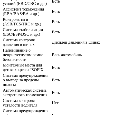
Есть
усилий (EBD/CBC и др.)
Ассистент торможения
Есть
(EBA/BAS/BA и др.)
Контроль тяги
Есть
(ASR/TCS/TRC и др.)
Система стабилизации
Есть
(ESC/ESP/DSC и др.)
Система контроля
Дисплей давления в шинах
давления в шинах
Напоминание о
непристегнутом ремне
Весь автомобиль
безопасности
Монтажные места для
Есть
детских кресел ISOFIX
Система предупреждения
о выходе за пределы
Есть
полосы
Автоматическая система
Есть
экстренного торможения
Система контроля
Нет
усталости водителя
Система предупреждения