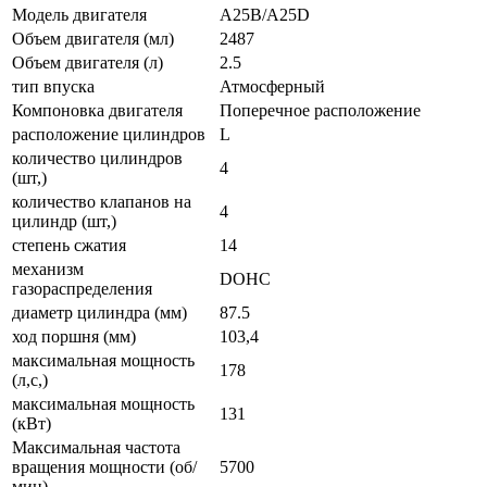
Модель двигателя
A25B/A25D
Объем двигателя (мл)
2487
Объем двигателя (л)
2.5
тип впуска
Атмосферный
Компоновка двигателя
Поперечное расположение
расположение цилиндров
L
количество цилиндров
4
(шт,)
количество клапанов на
4
цилиндр (шт,)
степень сжатия
14
механизм
DOHC
газораспределения
диаметр цилиндра (мм)
87.5
ход поршня (мм)
103,4
максимальная мощность
178
(л,с,)
максимальная мощность
131
(кВт)
Максимальная частота
вращения мощности (об/
5700
мин)