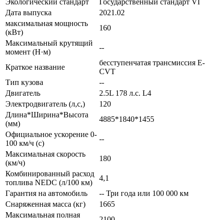
Экологический стандарт
Государственный стандарт VI
Дата выпуска
2021.02
максимальная мощность
160
(кВт)
Максимальный крутящий
--
момент (Н·м)
бесступенчатая трансмиссия E-
Краткое название
CVT
Тип кузова
--
Двигатель
2.5L 178 л.с. L4
Электродвигатель (л,с,)
120
Длина*Ширина*Высота
4885*1840*1455
(мм)
Официальное ускорение 0-
--
100 км/ч (с)
Максимальная скорость
180
(км/ч)
Комбинированный расход
4,1
топлива NEDC (л/100 км)
Гарантия на автомобиль
-- Три года или 100 000 км
Снаряженная масса (кг)
1665
Максимальная полная
2100