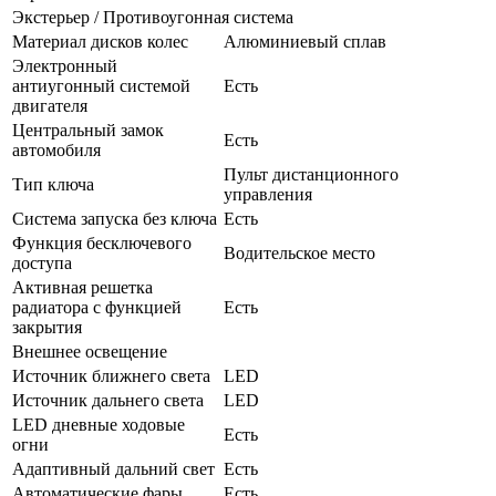
Экстерьер / Противоугонная система
Материал дисков колес
Алюминиевый сплав
Электронный
антиугонный системой
Есть
двигателя
Центральный замок
Есть
автомобиля
Пульт дистанционного
Тип ключа
управления
Система запуска без ключа
Есть
Функция бесключевого
Водительское место
доступа
Активная решетка
радиатора с функцией
Есть
закрытия
Внешнее освещение
Источник ближнего света
LED
Источник дальнего света
LED
LED дневные ходовые
Есть
огни
Адаптивный дальний свет
Есть
Автоматические фары
Есть