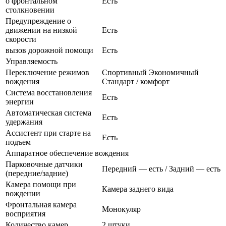
о фронтальном
Есть
столкновении
Предупреждение о
движении на низкой
Есть
скорости
вызов дорожной помощи
Есть
Управляемость
Переключение режимов
Спортивный Экономичный
вождения
Стандарт / комфорт
Система восстановления
Есть
энергии
Автоматическая система
Есть
удержания
Ассистент при старте на
Есть
подъем
Аппаратное обеспечение вождения
Парковочные датчики
Передний — есть / Задний — есть
(передние/задние)
Камера помощи при
Камера заднего вида
вождении
Фронтальная камера
Монокуляр
восприятия
Количество камер
2 штуки