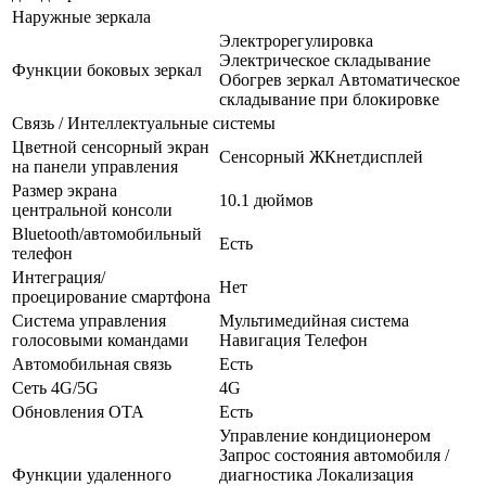
Наружные зеркала
Электрорегулировка
Электрическое складывание
Функции боковых зеркал
Обогрев зеркал Автоматическое
складывание при блокировке
Связь / Интеллектуальные системы
Цветной сенсорный экран
Сенсорный ЖКнетдисплей
на панели управления
Размер экрана
10.1 дюймов
центральной консоли
Bluetooth/автомобильный
Есть
телефон
Интеграция/
Нет
проецирование смартфона
Система управления
Мультимедийная система
голосовыми командами
Навигация Телефон
Автомобильная связь
Есть
Сеть 4G/5G
4G
Обновления OTA
Есть
Управление кондиционером
Запрос состояния автомобиля /
Функции удаленного
диагностика Локализация