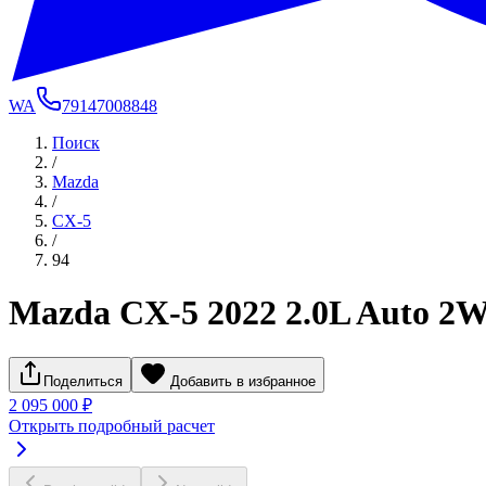
WA
79147008848
Поиск
/
Mazda
/
CX-5
/
94
Mazda CX-5 2022 2.0L Auto 2W
Поделиться
Добавить в избранное
2 095 000 ₽
Открыть подробный расчет