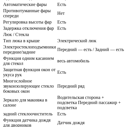
Автоматические фары
Есть
Противотуманные фары
Нет
спереди
Регулировка высоты фар
Есть
Задержка отключения фар
Есть
Люк / Стекла
Тип люка в крыше
Электрический люк
Электростеклоподъемники
Передний — есть / Задний — есть
передние/задние
Функция одним касанием
весь автомобиль
для стекол
Защитная функция окон от
Есть
укуса рук
Многослойное
звукоизолирующее стекло
Передний ряд
боковых окон
Водительская сторона +
Зеркало для макияжа в
подсветка Передний пассажир +
салоне
подсветка
задний стеклоочиститель
Есть
Функция датчика дождя
Датчик дождя
для дворников