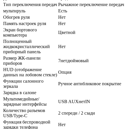
Тип переключения передач
Рычажное переключение передач
мультируль
Есть
Обогрев руля
Нет
Память настроек руля
Нет
Экран бортового
Цветной
компьютера
Полноценный
жидкокристаллический
Нет
приборный панель
Размер ЖК-панели
7нетдюймовый
приборов
HUD (отображение
Опция
данных на лобовом стекле)
Функции салонного
Ручное антибликовое покрытие
зеркала
Зарядка в салоне
Мультимедийные/
USB AUXнетIN
зарядные интерфейсы
Количество разъемов
2 спереди / 2 сзади
USB/Type-C
Функция беспроводной
Нет
зарядки телефона