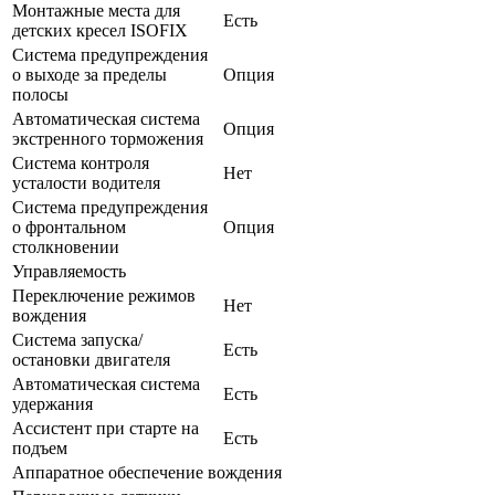
Монтажные места для
Есть
детских кресел ISOFIX
Система предупреждения
о выходе за пределы
Опция
полосы
Автоматическая система
Опция
экстренного торможения
Система контроля
Нет
усталости водителя
Система предупреждения
о фронтальном
Опция
столкновении
Управляемость
Переключение режимов
Нет
вождения
Система запуска/
Есть
остановки двигателя
Автоматическая система
Есть
удержания
Ассистент при старте на
Есть
подъем
Аппаратное обеспечение вождения