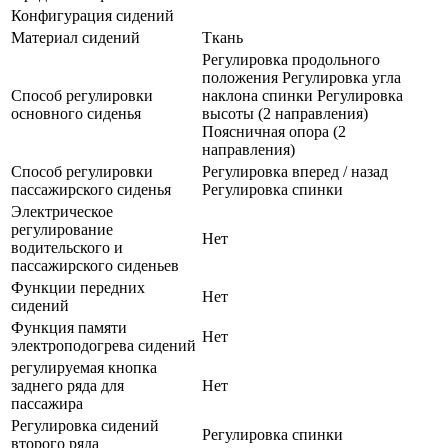
Конфигурация сидений
Материал сидений
Ткань
Регулировка продольного
положения Регулировка угла
Способ регулировки
наклона спинки Регулировка
основного сиденья
высоты (2 направления)
Поясничная опора (2
направления)
Способ регулировки
Регулировка вперед / назад
пассажирского сиденья
Регулировка спинки
Электрическое
регулирование
Нет
водительского и
пассажирского сиденьев
Функции передних
Нет
сидений
Функция памяти
Нет
электроподогрева сидений
регулируемая кнопка
заднего ряда для
Нет
пассажира
Регулировка сидений
Регулировка спинки
второго ряда