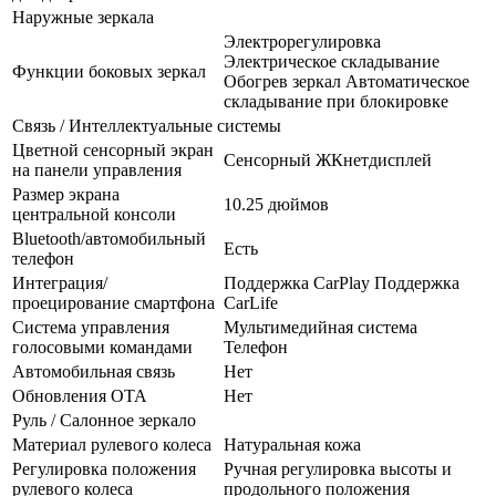
Наружные зеркала
Электрорегулировка
Электрическое складывание
Функции боковых зеркал
Обогрев зеркал Автоматическое
складывание при блокировке
Связь / Интеллектуальные системы
Цветной сенсорный экран
Сенсорный ЖКнетдисплей
на панели управления
Размер экрана
10.25 дюймов
центральной консоли
Bluetooth/автомобильный
Есть
телефон
Интеграция/
Поддержка CarPlay Поддержка
проецирование смартфона
CarLife
Система управления
Мультимедийная система
голосовыми командами
Телефон
Автомобильная связь
Нет
Обновления OTA
Нет
Руль / Салонное зеркало
Материал рулевого колеса
Натуральная кожа
Регулировка положения
Ручная регулировка высоты и
рулевого колеса
продольного положения