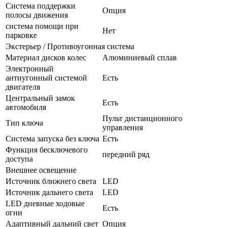
Система поддержки
Опция
полосы движения
система помощи при
Нет
парковке
Экстерьер / Противоугонная система
Материал дисков колес
Алюминиевый сплав
Электронный
антиугонный системой
Есть
двигателя
Центральный замок
Есть
автомобиля
Пульт дистанционного
Тип ключа
управления
Система запуска без ключа
Есть
Функция бесключевого
передний ряд
доступа
Внешнее освещение
Источник ближнего света
LED
Источник дальнего света
LED
LED дневные ходовые
Есть
огни
Адаптивный дальний свет
Опция