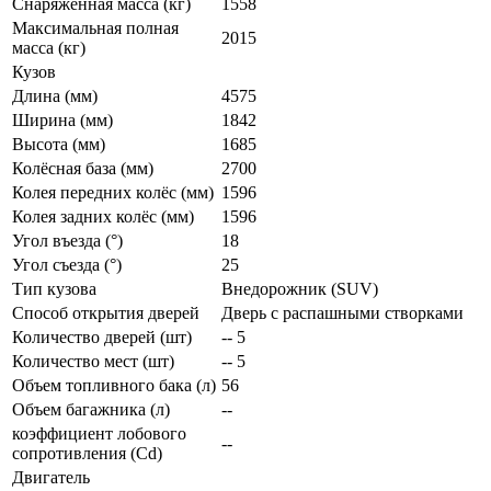
Снаряженная масса (кг)
1558
Максимальная полная
2015
масса (кг)
Кузов
Длина (мм)
4575
Ширина (мм)
1842
Высота (мм)
1685
Колёсная база (мм)
2700
Колея передних колёс (мм)
1596
Колея задних колёс (мм)
1596
Угол въезда (°)
18
Угол съезда (°)
25
Тип кузова
Внедорожник (SUV)
Способ открытия дверей
Дверь с распашными створками
Количество дверей (шт)
-- 5
Количество мест (шт)
-- 5
Объем топливного бака (л)
56
Объем багажника (л)
--
коэффициент лобового
--
сопротивления (Cd)
Двигатель