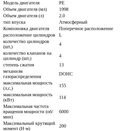
Модель двигателя
PE
Объем двигателя (мл)
1998
Объем двигателя (л)
2.0
тип впуска
Атмосферный
Компоновка двигателя
Поперечное расположение
расположение цилиндров
L
количество цилиндров
4
(шт,)
количество клапанов на
4
цилиндр (шт,)
степень сжатия
13
механизм
DOHC
газораспределения
максимальная мощность
155
(л,с,)
максимальная мощность
114
(кВт)
Максимальная частота
вращения мощности (об/
6000
мин)
Максимальный крутящий
200
момент (Н·м)