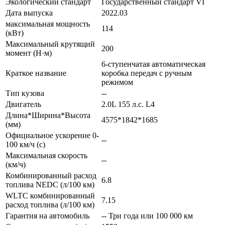
Экологический стандарт
Государственный стандарт VI
Дата выпуска
2022.03
максимальная мощность
114
(кВт)
Максимальный крутящий
200
момент (Н·м)
6-ступенчатая автоматическая
Краткое название
коробка передач с ручным
режимом
Тип кузова
--
Двигатель
2.0L 155 л.с. L4
Длина*Ширина*Высота
4575*1842*1685
(мм)
Официальное ускорение 0-
--
100 км/ч (с)
Максимальная скорость
--
(км/ч)
Комбинированный расход
6.8
топлива NEDC (л/100 км)
WLTC комбинированный
7.15
расход топлива (л/100 км)
Гарантия на автомобиль
-- Три года или 100 000 км