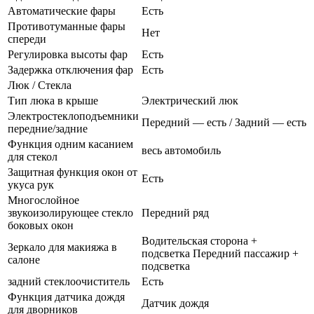
Автоматические фары
Есть
Противотуманные фары
Нет
спереди
Регулировка высоты фар
Есть
Задержка отключения фар
Есть
Люк / Стекла
Тип люка в крыше
Электрический люк
Электростеклоподъемники
Передний — есть / Задний — есть
передние/задние
Функция одним касанием
весь автомобиль
для стекол
Защитная функция окон от
Есть
укуса рук
Многослойное
звукоизолирующее стекло
Передний ряд
боковых окон
Водительская сторона +
Зеркало для макияжа в
подсветка Передний пассажир +
салоне
подсветка
задний стеклоочиститель
Есть
Функция датчика дождя
Датчик дождя
для дворников