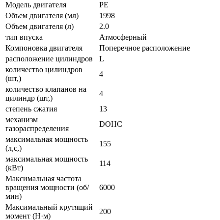
Модель двигателя
PE
Объем двигателя (мл)
1998
Объем двигателя (л)
2.0
тип впуска
Атмосферный
Компоновка двигателя
Поперечное расположение
расположение цилиндров
L
количество цилиндров
4
(шт,)
количество клапанов на
4
цилиндр (шт,)
степень сжатия
13
механизм
DOHC
газораспределения
максимальная мощность
155
(л,с,)
максимальная мощность
114
(кВт)
Максимальная частота
вращения мощности (об/
6000
мин)
Максимальный крутящий
200
момент (Н·м)