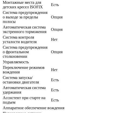
Монтажные места для
Есть
детских кресел ISOFIX
Система предупреждения
о выходе за пределы
Опция
полосы
Автоматическая система
Опция
экстренного торможения
Система контроля
Нет
усталости водителя
Система предупреждения
о фронтальном
Опция
столкновении
Управляемость
Переключение режимов
Нет
вождения
Система запуска/
Есть
остановки двигателя
Автоматическая система
Есть
удержания
Ассистент при старте на
Есть
подъем
Аппаратное обеспечение вождения