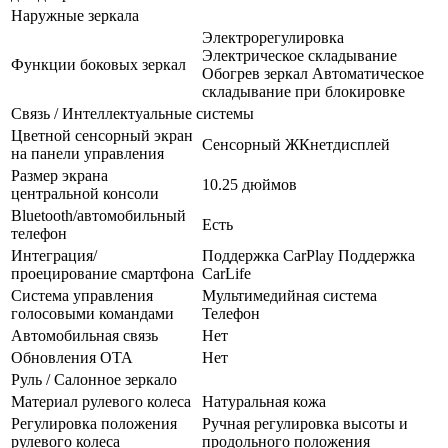
Наружные зеркала
Электрорегулировка
Электрическое складывание
Функции боковых зеркал
Обогрев зеркал Автоматическое
складывание при блокировке
Связь / Интеллектуальные системы
Цветной сенсорный экран
Сенсорный ЖКнетдисплей
на панели управления
Размер экрана
10.25 дюймов
центральной консоли
Bluetooth/автомобильный
Есть
телефон
Интеграция/
Поддержка CarPlay Поддержка
проецирование смартфона
CarLife
Система управления
Мультимедийная система
голосовыми командами
Телефон
Автомобильная связь
Нет
Обновления OTA
Нет
Руль / Салонное зеркало
Материал рулевого колеса
Натуральная кожа
Регулировка положения
Ручная регулировка высоты и
рулевого колеса
продольного положения