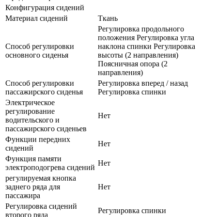
Конфигурация сидений
Материал сидений
Ткань
Регулировка продольного
положения Регулировка угла
Способ регулировки
наклона спинки Регулировка
основного сиденья
высоты (2 направления)
Поясничная опора (2
направления)
Способ регулировки
Регулировка вперед / назад
пассажирского сиденья
Регулировка спинки
Электрическое
регулирование
Нет
водительского и
пассажирского сиденьев
Функции передних
Нет
сидений
Функция памяти
Нет
электроподогрева сидений
регулируемая кнопка
заднего ряда для
Нет
пассажира
Регулировка сидений
Регулировка спинки
второго ряда