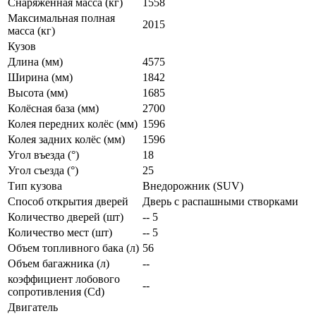
Снаряженная масса (кг)
1558
Максимальная полная
2015
масса (кг)
Кузов
Длина (мм)
4575
Ширина (мм)
1842
Высота (мм)
1685
Колёсная база (мм)
2700
Колея передних колёс (мм)
1596
Колея задних колёс (мм)
1596
Угол въезда (°)
18
Угол съезда (°)
25
Тип кузова
Внедорожник (SUV)
Способ открытия дверей
Дверь с распашными створками
Количество дверей (шт)
-- 5
Количество мест (шт)
-- 5
Объем топливного бака (л)
56
Объем багажника (л)
--
коэффициент лобового
--
сопротивления (Cd)
Двигатель