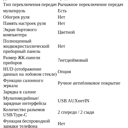
Тип переключения передач
Рычажное переключение передач
мультируль
Есть
Обогрев руля
Нет
Память настроек руля
Нет
Экран бортового
Цветной
компьютера
Полноценный
жидкокристаллический
Нет
приборный панель
Размер ЖК-панели
7нетдюймовый
приборов
HUD (отображение
Опция
данных на лобовом стекле)
Функции салонного
Ручное антибликовое покрытие
зеркала
Зарядка в салоне
Мультимедийные/
USB AUXнетIN
зарядные интерфейсы
Количество разъемов
2 спереди / 2 сзади
USB/Type-C
Функция беспроводной
Нет
зарядки телефона