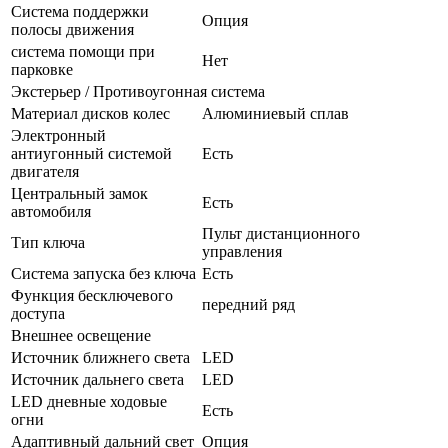
Система поддержки
Опция
полосы движения
система помощи при
Нет
парковке
Экстерьер / Противоугонная система
Материал дисков колес
Алюминиевый сплав
Электронный
антиугонный системой
Есть
двигателя
Центральный замок
Есть
автомобиля
Пульт дистанционного
Тип ключа
управления
Система запуска без ключа
Есть
Функция бесключевого
передний ряд
доступа
Внешнее освещение
Источник ближнего света
LED
Источник дальнего света
LED
LED дневные ходовые
Есть
огни
Адаптивный дальний свет
Опция