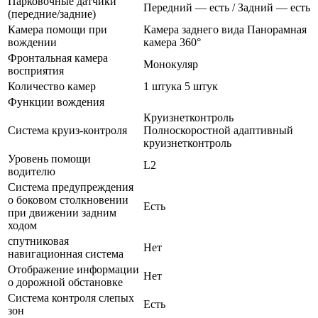
Парковочные датчики
Передний — есть / Задний — есть
(передние/задние)
Камера помощи при
Камера заднего вида Панорамная
вождении
камера 360°
Фронтальная камера
Монокуляр
восприятия
Количество камер
1 штука 5 штук
Функции вождения
Круизнетконтроль
Система круиз-контроля
Полноскоростной адаптивный
круизнетконтроль
Уровень помощи
L2
водителю
Система предупреждения
о боковом столкновении
Есть
при движении задним
ходом
спутниковая
Нет
навигационная система
Отображение информации
Нет
о дорожной обстановке
Система контроля слепых
Есть
зон