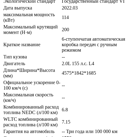
Экологический стандарт
Государственный стандарт VI
Дата выпуска
2022.03
максимальная мощность
114
(кВт)
Максимальный крутящий
200
момент (Н·м)
6-ступенчатая автоматическая
Краткое название
коробка передач с ручным
режимом
Тип кузова
--
Двигатель
2.0L 155 л.с. L4
Длина*Ширина*Высота
4575*1842*1685
(мм)
Официальное ускорение 0-
--
100 км/ч (с)
Максимальная скорость
--
(км/ч)
Комбинированный расход
6.8
топлива NEDC (л/100 км)
WLTC комбинированный
7.15
расход топлива (л/100 км)
Гарантия на автомобиль
-- Три года или 100 000 км