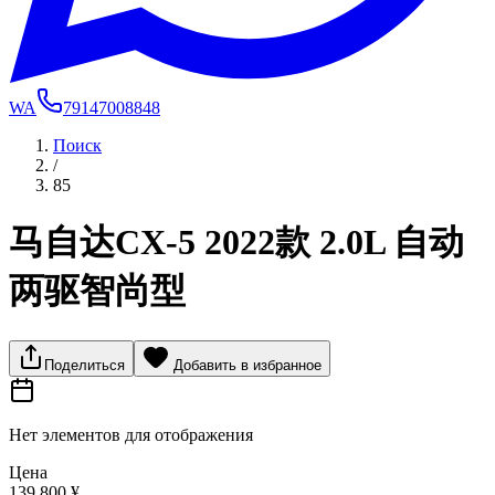
WA
79147008848
Поиск
/
85
马自达CX-5 2022款 2.0L 自动
两驱智尚型
Поделиться
Добавить в избранное
Нет элементов для отображения
Цена
139 800 ¥