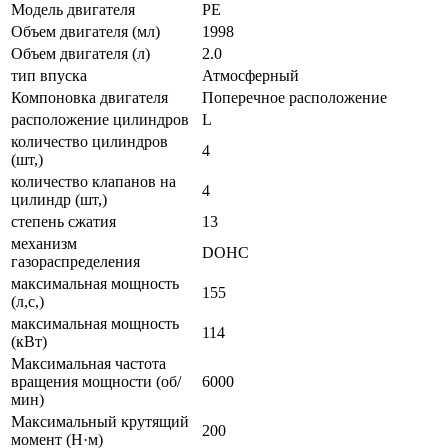
Модель двигателя
PE
Объем двигателя (мл)
1998
Объем двигателя (л)
2.0
тип впуска
Атмосферный
Компоновка двигателя
Поперечное расположение
расположение цилиндров
L
количество цилиндров
4
(шт,)
количество клапанов на
4
цилиндр (шт,)
степень сжатия
13
механизм
DOHC
газораспределения
максимальная мощность
155
(л,с,)
максимальная мощность
114
(кВт)
Максимальная частота
вращения мощности (об/
6000
мин)
Максимальный крутящий
200
момент (Н·м)