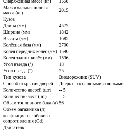
Снаряженная масса (кг)
1558
Максимальная полная
2015
масса (кг)
Кузов
Длина (мм)
4575
Ширина (мм)
1842
Высота (мм)
1685
Колёсная база (мм)
2700
Колея передних колёс (мм)
1596
Колея задних колёс (мм)
1596
Угол въезда (°)
18
Угол съезда (°)
25
Тип кузова
Внедорожник (SUV)
Способ открытия дверей
Дверь с распашными створками
Количество дверей (шт)
-- 5
Количество мест (шт)
-- 5
Объем топливного бака (л)
56
Объем багажника (л)
--
коэффициент лобового
--
сопротивления (Cd)
Двигатель