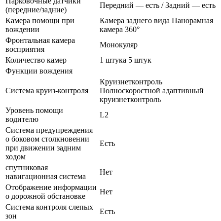
Парковочные датчики
Передний — есть / Задний — есть
(передние/задние)
Камера помощи при
Камера заднего вида Панорамная
вождении
камера 360°
Фронтальная камера
Монокуляр
восприятия
Количество камер
1 штука 5 штук
Функции вождения
Круизнетконтроль
Система круиз-контроля
Полноскоростной адаптивный
круизнетконтроль
Уровень помощи
L2
водителю
Система предупреждения
о боковом столкновении
Есть
при движении задним
ходом
спутниковая
Нет
навигационная система
Отображение информации
Нет
о дорожной обстановке
Система контроля слепых
Есть
зон