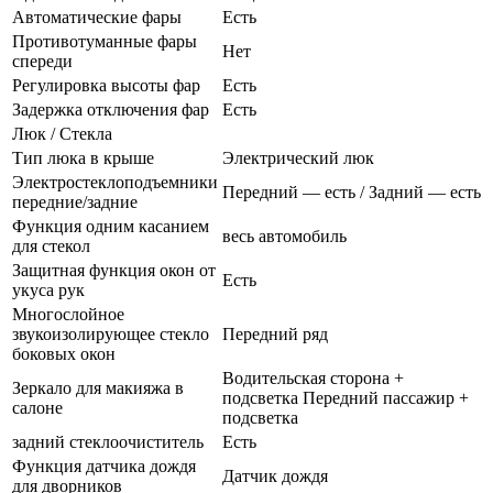
Автоматические фары
Есть
Противотуманные фары
Нет
спереди
Регулировка высоты фар
Есть
Задержка отключения фар
Есть
Люк / Стекла
Тип люка в крыше
Электрический люк
Электростеклоподъемники
Передний — есть / Задний — есть
передние/задние
Функция одним касанием
весь автомобиль
для стекол
Защитная функция окон от
Есть
укуса рук
Многослойное
звукоизолирующее стекло
Передний ряд
боковых окон
Водительская сторона +
Зеркало для макияжа в
подсветка Передний пассажир +
салоне
подсветка
задний стеклоочиститель
Есть
Функция датчика дождя
Датчик дождя
для дворников