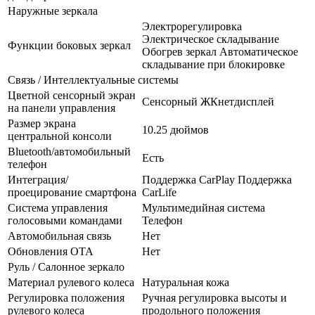
Наружные зеркала
Электрорегулировка
Электрическое складывание
Функции боковых зеркал
Обогрев зеркал Автоматическое
складывание при блокировке
Связь / Интеллектуальные системы
Цветной сенсорный экран
Сенсорный ЖКнетдисплей
на панели управления
Размер экрана
10.25 дюймов
центральной консоли
Bluetooth/автомобильный
Есть
телефон
Интеграция/
Поддержка CarPlay Поддержка
проецирование смартфона
CarLife
Система управления
Мультимедийная система
голосовыми командами
Телефон
Автомобильная связь
Нет
Обновления OTA
Нет
Руль / Салонное зеркало
Материал рулевого колеса
Натуральная кожа
Регулировка положения
Ручная регулировка высоты и
рулевого колеса
продольного положения