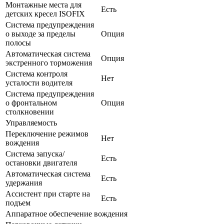
Монтажные места для
Есть
детских кресел ISOFIX
Система предупреждения
о выходе за пределы
Опция
полосы
Автоматическая система
Опция
экстренного торможения
Система контроля
Нет
усталости водителя
Система предупреждения
о фронтальном
Опция
столкновении
Управляемость
Переключение режимов
Нет
вождения
Система запуска/
Есть
остановки двигателя
Автоматическая система
Есть
удержания
Ассистент при старте на
Есть
подъем
Аппаратное обеспечение вождения