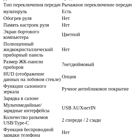
Тип переключения передач
Рычажное переключение передач
мультируль
Есть
Обогрев руля
Нет
Память настроек руля
Нет
Экран бортового
Цветной
компьютера
Полноценный
жидкокристаллический
Нет
приборный панель
Размер ЖК-панели
7нетдюймовый
приборов
HUD (отображение
Опция
данных на лобовом стекле)
Функции салонного
Ручное антибликовое покрытие
зеркала
Зарядка в салоне
Мультимедийные/
USB AUXнетIN
зарядные интерфейсы
Количество разъемов
2 спереди / 2 сзади
USB/Type-C
Функция беспроводной
Нет
зарядки телефона