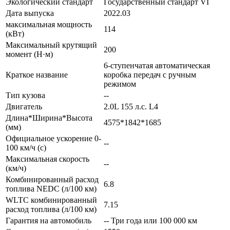
Экологический стандарт
Государственный стандарт VI
Дата выпуска
2022.03
максимальная мощность
114
(кВт)
Максимальный крутящий
200
момент (Н·м)
6-ступенчатая автоматическая
Краткое название
коробка передач с ручным
режимом
Тип кузова
--
Двигатель
2.0L 155 л.с. L4
Длина*Ширина*Высота
4575*1842*1685
(мм)
Официальное ускорение 0-
--
100 км/ч (с)
Максимальная скорость
--
(км/ч)
Комбинированный расход
6.8
топлива NEDC (л/100 км)
WLTC комбинированный
7.15
расход топлива (л/100 км)
Гарантия на автомобиль
-- Три года или 100 000 км