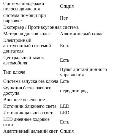
Система поддержки
Опция
полосы движения
система помощи при
Нет
парковке
Экстерьер / Противоугонная система
Материал дисков колес
Алюминиевый сплав
Электронный
антиугонный системой
Есть
двигателя
Центральный замок
Есть
автомобиля
Пульт дистанционного
Тип ключа
управления
Система запуска без ключа
Есть
Функция бесключевого
передний ряд
доступа
Внешнее освещение
Источник ближнего света
LED
Источник дальнего света
LED
LED дневные ходовые
Есть
огни
Адаптивный дальний свет
Опция