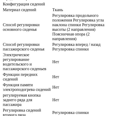
Конфигурация сидений
Материал сидений
Ткань
Регулировка продольного
положения Регулировка угла
Способ регулировки
наклона спинки Регулировка
основного сиденья
высоты (2 направления)
Поясничная опора (2
направления)
Способ регулировки
Регулировка вперед / назад
пассажирского сиденья
Регулировка спинки
Электрическое
регулирование
Нет
водительского и
пассажирского сиденьев
Функции передних
Нет
сидений
Функция памяти
Нет
электроподогрева сидений
регулируемая кнопка
заднего ряда для
Нет
пассажира
Регулировка сидений
Регулировка спинки
второго ряда