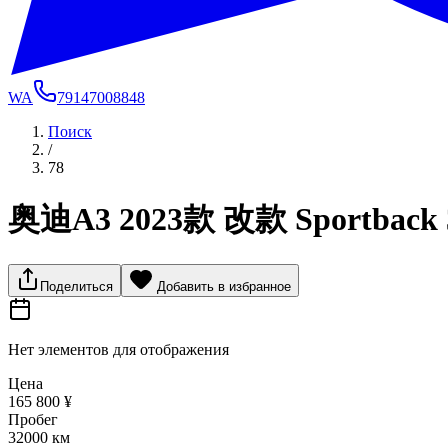
WA
79147008848
Поиск
/
78
奥迪A3 2023款 改款 Sportbac
Поделиться
Добавить в избранное
Нет элементов для отображения
Цена
165 800 ¥
Пробег
32000 км