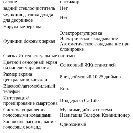
салоне
пассажир
задний стеклоочиститель
Нет
Функция датчика дождя
Нет
для дворников
Наружные зеркала
Электрорегулировка
Электрическое складывание
Функции боковых зеркал
Автоматическое складывание при
блокировке
Связь / Интеллектуальные системы
Цветной сенсорный экран
Сенсорный ЖКнетдисплей
на панели управления
Размер экрана
8нетдюймовый 10.25 дюймов
центральной консоли
Bluetooth/автомобильный
Есть
телефон
Интеграция/
Поддержка CarLife
проецирование смартфона
Система управления
Мультимедийная система
голосовыми командами
Навигация Телефон Кондиционер
Зональное распознавание
Однозонный
голосовых команд