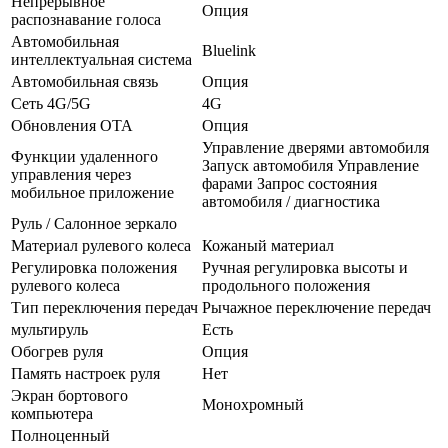
Непрерывное
Опция
распознавание голоса
Автомобильная
Bluelink
интеллектуальная система
Автомобильная связь
Опция
Сеть 4G/5G
4G
Обновления OTA
Опция
Управление дверями автомобиля
Функции удаленного
Запуск автомобиля Управление
управления через
фарами Запрос состояния
мобильное приложение
автомобиля / диагностика
Руль / Салонное зеркало
Материал рулевого колеса
Кожаный материал
Регулировка положения
Ручная регулировка высоты и
рулевого колеса
продольного положения
Тип переключения передач
Рычажное переключение передач
мультируль
Есть
Обогрев руля
Опция
Память настроек руля
Нет
Экран бортового
Монохромный
компьютера
Полноценный