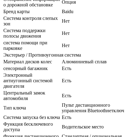
Опция
о дорожной обстановке
Бренд карты
Baidu
Система контроля слепых
Нет
зон
Система поддержки
Нет
полосы движения
система помощи при
Нет
парковке
Экстерьер / Противоугонная система
Материал дисков колес
Алюминиевый сплав
сенсорный багажник
Есть
Электронный
антиугонный системой
Есть
двигателя
Центральный замок
Есть
автомобиля
Пульт дистанционного
Тип ключа
управления Bluetoothнетключ
Система запуска без ключа
Есть
Функция бесключевого
Водительское место
доступа
Функция дистанционного
Стандартная / опциональная