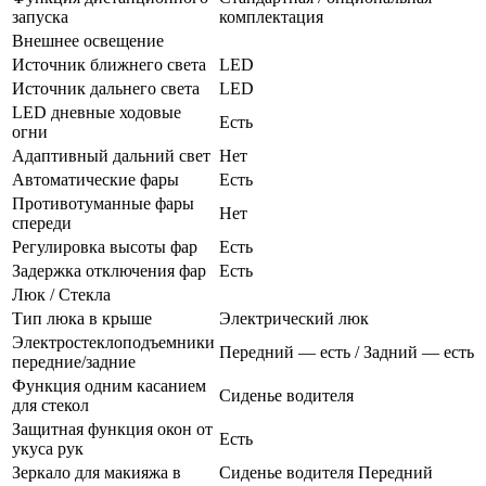
запуска
комплектация
Внешнее освещение
Источник ближнего света
LED
Источник дальнего света
LED
LED дневные ходовые
Есть
огни
Адаптивный дальний свет
Нет
Автоматические фары
Есть
Противотуманные фары
Нет
спереди
Регулировка высоты фар
Есть
Задержка отключения фар
Есть
Люк / Стекла
Тип люка в крыше
Электрический люк
Электростеклоподъемники
Передний — есть / Задний — есть
передние/задние
Функция одним касанием
Сиденье водителя
для стекол
Защитная функция окон от
Есть
укуса рук
Зеркало для макияжа в
Сиденье водителя Передний