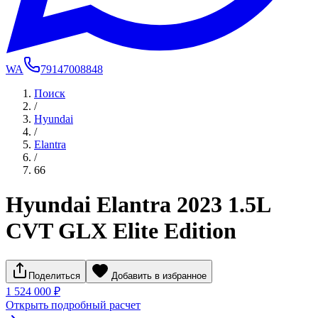
WA
79147008848
Поиск
/
Hyundai
/
Elantra
/
66
Hyundai Elantra 2023 1.5L
CVT GLX Elite Edition
Поделиться
Добавить в избранное
1 524 000 ₽
Открыть подробный расчет