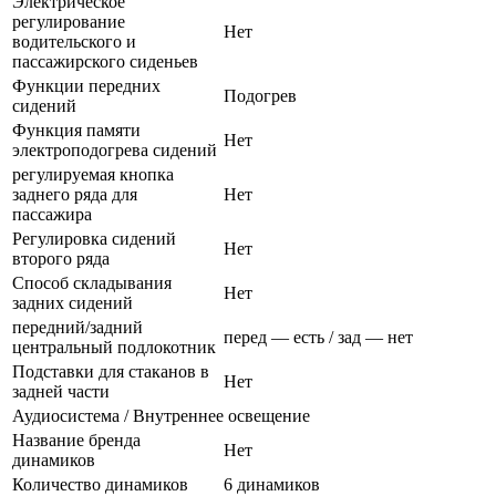
Электрическое
регулирование
Нет
водительского и
пассажирского сиденьев
Функции передних
Подогрев
сидений
Функция памяти
Нет
электроподогрева сидений
регулируемая кнопка
заднего ряда для
Нет
пассажира
Регулировка сидений
Нет
второго ряда
Способ складывания
Нет
задних сидений
передний/задний
перед — есть / зад — нет
центральный подлокотник
Подставки для стаканов в
Нет
задней части
Аудиосистема / Внутреннее освещение
Название бренда
Нет
динамиков
Количество динамиков
6 динамиков