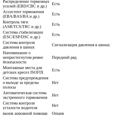
Распределение тормозных
Есть
усилий (EBD/CBC и др.)
Ассистент торможения
Есть
(EBA/BAS/BA и др.)
Контроль тяги
Есть
(ASR/TCS/TRC и др.)
Система стабилизации
Есть
(ESC/ESP/DSC и др.)
Система контроля
Сигнализация давления в шинах
давления в шинах
Напоминание о
непристегнутом ремне
Передний ряд
безопасности
Монтажные места для
Есть
детских кресел ISOFIX
Система предупреждения
о выходе за пределы
Нет
полосы
Автоматическая система
Нет
экстренного торможения
Система контроля
Нет
усталости водителя
вызов дорожной помощи
Опция