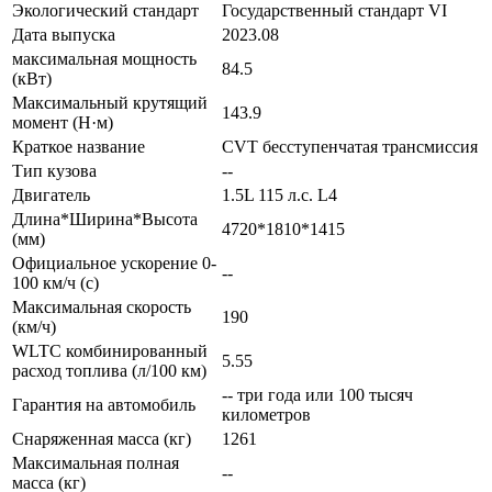
Экологический стандарт
Государственный стандарт VI
Дата выпуска
2023.08
максимальная мощность
84.5
(кВт)
Максимальный крутящий
143.9
момент (Н·м)
Краткое название
CVT бесступенчатая трансмиссия
Тип кузова
--
Двигатель
1.5L 115 л.с. L4
Длина*Ширина*Высота
4720*1810*1415
(мм)
Официальное ускорение 0-
--
100 км/ч (с)
Максимальная скорость
190
(км/ч)
WLTC комбинированный
5.55
расход топлива (л/100 км)
-- три года или 100 тысяч
Гарантия на автомобиль
километров
Снаряженная масса (кг)
1261
Максимальная полная
--
масса (кг)