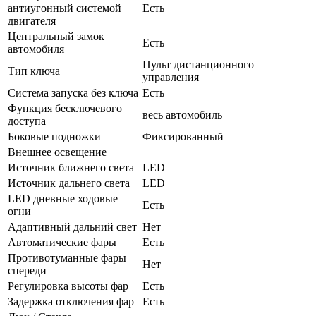
антиугонный системой
Есть
двигателя
Центральный замок
Есть
автомобиля
Пульт дистанционного
Тип ключа
управления
Система запуска без ключа
Есть
Функция бесключевого
весь автомобиль
доступа
Боковые подножки
Фиксированный
Внешнее освещение
Источник ближнего света
LED
Источник дальнего света
LED
LED дневные ходовые
Есть
огни
Адаптивный дальний свет
Нет
Автоматические фары
Есть
Противотуманные фары
Нет
спереди
Регулировка высоты фар
Есть
Задержка отключения фар
Есть