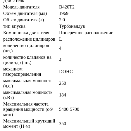
Двигатель
Модель двигателя
B420T2
Объем двигателя (мл)
1969
Объем двигателя (л)
2.0
тип впуска
Турбонаддув
Компоновка двигателя
Поперечное расположение
расположение цилиндров
L
количество цилиндров
4
(шт,)
количество клапанов на
4
цилиндр (шт,)
механизм
DOHC
газораспределения
максимальная мощность
250
(л,с,)
максимальная мощность
184
(кВт)
Максимальная частота
вращения мощности (об/
5400-5700
мин)
Максимальный крутящий
350
момент (Н·м)