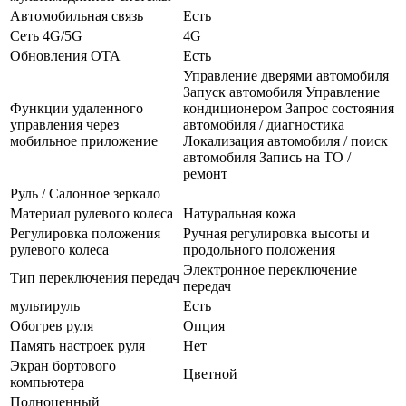
Автомобильная связь
Есть
Сеть 4G/5G
4G
Обновления OTA
Есть
Управление дверями автомобиля
Запуск автомобиля Управление
Функции удаленного
кондиционером Запрос состояния
управления через
автомобиля / диагностика
мобильное приложение
Локализация автомобиля / поиск
автомобиля Запись на ТО /
ремонт
Руль / Салонное зеркало
Материал рулевого колеса
Натуральная кожа
Регулировка положения
Ручная регулировка высоты и
рулевого колеса
продольного положения
Электронное переключение
Тип переключения передач
передач
мультируль
Есть
Обогрев руля
Опция
Память настроек руля
Нет
Экран бортового
Цветной
компьютера
Полноценный