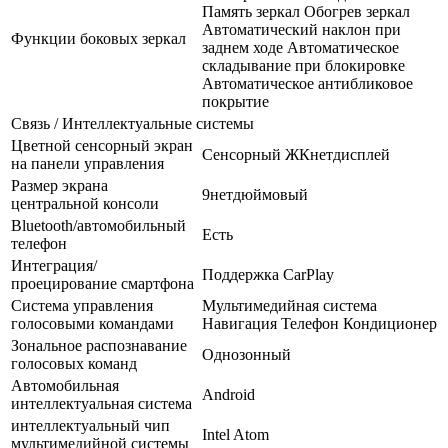
Память зеркал Обогрев зеркал
Автоматический наклон при
Функции боковых зеркал
заднем ходе Автоматическое
складывание при блокировке
Автоматическое антибликовое
покрытие
Связь / Интеллектуальные системы
Цветной сенсорный экран
Сенсорный ЖКнетдисплей
на панели управления
Размер экрана
9нетдюймовый
центральной консоли
Bluetooth/автомобильный
Есть
телефон
Интеграция/
Поддержка CarPlay
проецирование смартфона
Система управления
Мультимедийная система
голосовыми командами
Навигация Телефон Кондиционер
Зональное распознавание
Однозонный
голосовых команд
Автомобильная
Android
интеллектуальная система
интеллектуальный чип
Intel Atom
мультимедийной системы