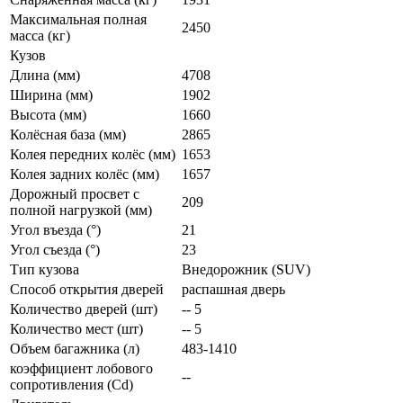
Максимальная полная
2450
масса (кг)
Кузов
Длина (мм)
4708
Ширина (мм)
1902
Высота (мм)
1660
Колёсная база (мм)
2865
Колея передних колёс (мм)
1653
Колея задних колёс (мм)
1657
Дорожный просвет с
209
полной нагрузкой (мм)
Угол въезда (°)
21
Угол съезда (°)
23
Тип кузова
Внедорожник (SUV)
Способ открытия дверей
распашная дверь
Количество дверей (шт)
-- 5
Количество мест (шт)
-- 5
Объем багажника (л)
483-1410
коэффициент лобового
--
сопротивления (Cd)