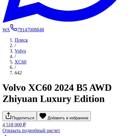
WA
79147008848
Поиск
/
Volvo
/
XC60
/
642
Volvo XC60 2024 B5 AWD
Zhiyuan Luxury Edition
Поделиться
Добавить в избранное
4 518 000 ₽
Открыть подробный расчет