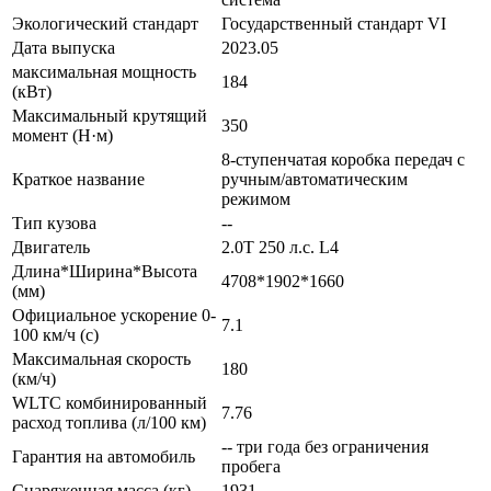
Экологический стандарт
Государственный стандарт VI
Дата выпуска
2023.05
максимальная мощность
184
(кВт)
Максимальный крутящий
350
момент (Н·м)
8-ступенчатая коробка передач с
Краткое название
ручным/автоматическим
режимом
Тип кузова
--
Двигатель
2.0T 250 л.с. L4
Длина*Ширина*Высота
4708*1902*1660
(мм)
Официальное ускорение 0-
7.1
100 км/ч (с)
Максимальная скорость
180
(км/ч)
WLTC комбинированный
7.76
расход топлива (л/100 км)
-- три года без ограничения
Гарантия на автомобиль
пробега
Снаряженная масса (кг)
1931