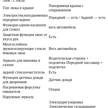
Люк / Стекла
Панорамная крыша с
Тип люка в крыше
открыванием
Электростеклоподъемники
Передний — есть / Задний — есть
передние/задние
Функция одним касанием
весь автомобиль
для стекол
Защитная функция окон от
Есть
укуса рук
Многослойное
звукоизолирующее стекло
Весь автомобиль
боковых окон
Водительская сторона +
Зеркало для макияжа в
подсветка Передний пассажир +
салоне
подсветка
задний стеклоочиститель
Есть
Функция датчика дождя
Датчик дождя
для дворников
Нагреваемая форсунка
Опция
омывателя
Наружные зеркала
Электрорегулировка
Электрическое складывание