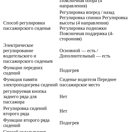
Поясничная опора (4
направления)
Регулировка вперед / назад
Регулировка спинки Регулировка
Способ регулировки
высоты (4 направления)
пассажирского сиденья
Регулировка подножки
Поясничная поддержка (4-
сторонняя)
Электрическое
регулирование
Основной — есть /
водительского и
Дополнительный — есть
пассажирского сиденьев
Функции передних
Подогрев
сидений
Функция памяти
Сиденье водителя Переднее
электроподогрева сидений
пассажирское место
регулируемая кнопка
заднего ряда для
Нет
пассажира
Регулировка сидений
Нет
второго ряда
Функции второго ряда
Подогрев
сидений
Способ складывания