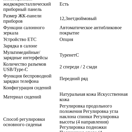
жидкокристаллический
Есть
приборный панель
Размер ЖК-панели
12,3нетдюймовый
приборов
Функции салонного
Автоматическое антибликовое
зеркала
покрытие
Устройство ETC
Опция
Зарядка в салоне
Мультимедийные/
TypeнетC
зарядные интерфейсы
Количество разъемов
2 спереди / 2 сзади
USB/Type-C
Функция беспроводной
Передний ряд
зарядки телефона
Конфигурация сидений
Натуральная кожа Искусственная
Материал сидений
кожа
Регулировка продольного
положения Регулировка угла
наклона спинки Регулировка
Способ регулировки
высоты (4 направления)
основного сиденья
Регулировка подножки