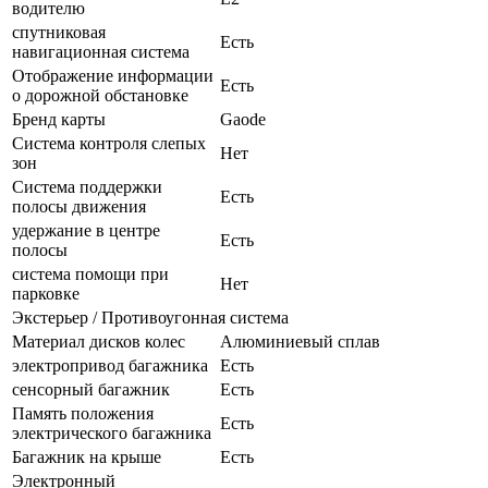
водителю
спутниковая
Есть
навигационная система
Отображение информации
Есть
о дорожной обстановке
Бренд карты
Gaode
Система контроля слепых
Нет
зон
Система поддержки
Есть
полосы движения
удержание в центре
Есть
полосы
система помощи при
Нет
парковке
Экстерьер / Противоугонная система
Материал дисков колес
Алюминиевый сплав
электропривод багажника
Есть
сенсорный багажник
Есть
Память положения
Есть
электрического багажника
Багажник на крыше
Есть
Электронный