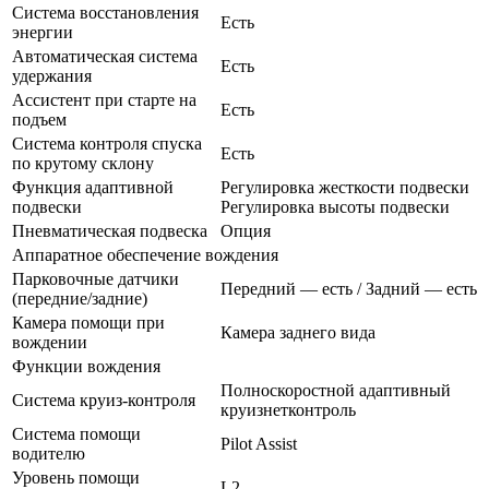
Система восстановления
Есть
энергии
Автоматическая система
Есть
удержания
Ассистент при старте на
Есть
подъем
Система контроля спуска
Есть
по крутому склону
Функция адаптивной
Регулировка жесткости подвески
подвески
Регулировка высоты подвески
Пневматическая подвеска
Опция
Аппаратное обеспечение вождения
Парковочные датчики
Передний — есть / Задний — есть
(передние/задние)
Камера помощи при
Камера заднего вида
вождении
Функции вождения
Полноскоростной адаптивный
Система круиз-контроля
круизнетконтроль
Система помощи
Pilot Assist
водителю
Уровень помощи
L2