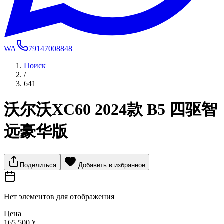
WA
79147008848
Поиск
/
641
沃尔沃XC60 2024款 B5 四驱智
远豪华版
Поделиться
Добавить в избранное
Нет элементов для отображения
Цена
165 500 ¥