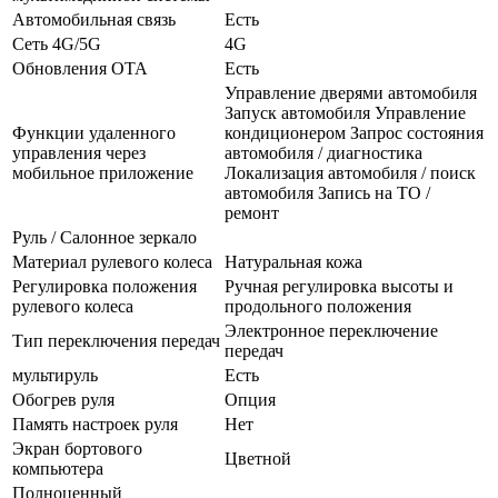
Автомобильная связь
Есть
Сеть 4G/5G
4G
Обновления OTA
Есть
Управление дверями автомобиля
Запуск автомобиля Управление
Функции удаленного
кондиционером Запрос состояния
управления через
автомобиля / диагностика
мобильное приложение
Локализация автомобиля / поиск
автомобиля Запись на ТО /
ремонт
Руль / Салонное зеркало
Материал рулевого колеса
Натуральная кожа
Регулировка положения
Ручная регулировка высоты и
рулевого колеса
продольного положения
Электронное переключение
Тип переключения передач
передач
мультируль
Есть
Обогрев руля
Опция
Память настроек руля
Нет
Экран бортового
Цветной
компьютера
Полноценный