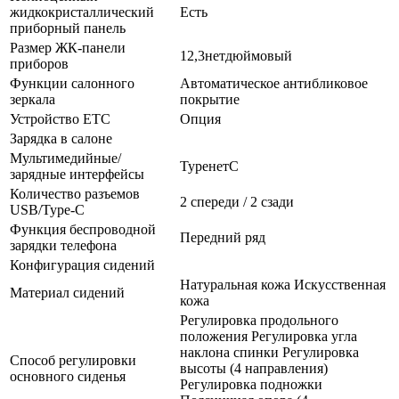
жидкокристаллический
Есть
приборный панель
Размер ЖК-панели
12,3нетдюймовый
приборов
Функции салонного
Автоматическое антибликовое
зеркала
покрытие
Устройство ETC
Опция
Зарядка в салоне
Мультимедийные/
TypeнетC
зарядные интерфейсы
Количество разъемов
2 спереди / 2 сзади
USB/Type-C
Функция беспроводной
Передний ряд
зарядки телефона
Конфигурация сидений
Натуральная кожа Искусственная
Материал сидений
кожа
Регулировка продольного
положения Регулировка угла
наклона спинки Регулировка
Способ регулировки
высоты (4 направления)
основного сиденья
Регулировка подножки