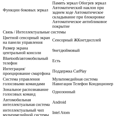
Память зеркал Обогрев зеркал
Автоматический наклон при
Функции боковых зеркал
заднем ходе Автоматическое
складывание при блокировке
Автоматическое антибликовое
покрытие
Связь / Интеллектуальные системы
Цветной сенсорный экран
Сенсорный ЖКнетдисплей
на панели управления
Размер экрана
9нетдюймовый
центральной консоли
Bluetooth/автомобильный
Есть
телефон
Интеграция/
Поддержка CarPlay
проецирование смартфона
Система управления
Мультимедийная система
голосовыми командами
Навигация Телефон Кондиционер
Зональное распознавание
Однозонный
голосовых команд
Автомобильная
Android
интеллектуальная система
интеллектуальный чип
Intel Atom
мультимедийной системы