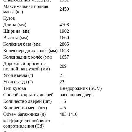
Максимальная полная
2450
масса (кг)
Кузов
Длина (мм)
4708
Ширина (мм)
1902
Высота (мм)
1660
Колёсная база (мм)
2865
Колея передних колёс (мм)
1653
Колея задних колёс (мм)
1657
Дорожный просвет с
209
полной нагрузкой (мм)
Угол въезда (°)
21
Угол съезда (°)
23
Тип кузова
Внедорожник (SUV)
Способ открытия дверей
распашная дверь
Количество дверей (шт)
-- 5
Количество мест (шт)
-- 5
Объем багажника (л)
483-1410
коэффициент лобового
--
сопротивления (Cd)