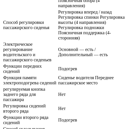
Поясничная опора (4
направления)
Регулировка вперед / назад
Регулировка спинки Регулировка
Способ регулировки
высоты (4 направления)
пассажирского сиденья
Регулировка подножки
Поясничная поддержка (4-
сторонняя)
Электрическое
регулирование
Основной — есть /
водительского и
Дополнительный — есть
пассажирского сиденьев
Функции передних
Подогрев
сидений
Функция памяти
Сиденье водителя Переднее
электроподогрева сидений
пассажирское место
регулируемая кнопка
заднего ряда для
Нет
пассажира
Регулировка сидений
Нет
второго ряда
Функции второго ряда
Подогрев
сидений
Способ складывания