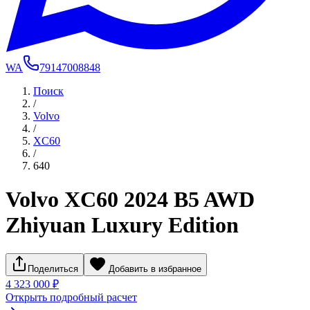
WA
79147008848
Поиск
/
Volvo
/
XC60
/
640
Volvo XC60 2024 B5 AWD
Zhiyuan Luxury Edition
Поделиться
Добавить в избранное
4 323 000 ₽
Открыть подробный расчет