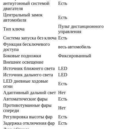
антиугонный системой
Есть
двигателя
Центральный замок
Есть
автомобиля
Пульт дистанционного
Тип ключа
управления
Система запуска без ключа
Есть
Функция бесключевого
весь автомобиль
доступа
Боковые подножки
Фиксированный
Внешнее освещение
Источник ближнего света
LED
Источник дальнего света
LED
LED дневные ходовые
Есть
огни
Адаптивный дальний свет
Нет
Автоматические фары
Есть
Противотуманные фары
Нет
спереди
Регулировка высоты фар
Есть
Задержка отключения фар
Есть