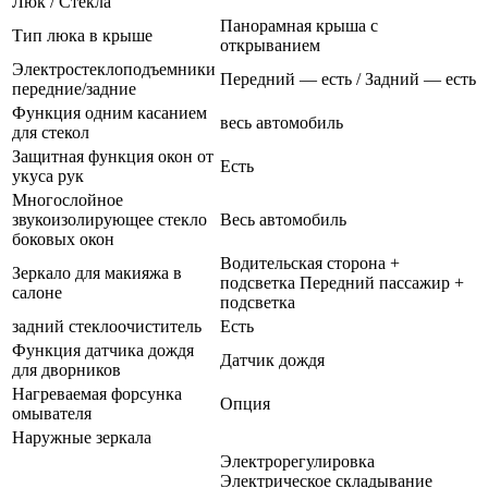
Люк / Стекла
Панорамная крыша с
Тип люка в крыше
открыванием
Электростеклоподъемники
Передний — есть / Задний — есть
передние/задние
Функция одним касанием
весь автомобиль
для стекол
Защитная функция окон от
Есть
укуса рук
Многослойное
звукоизолирующее стекло
Весь автомобиль
боковых окон
Водительская сторона +
Зеркало для макияжа в
подсветка Передний пассажир +
салоне
подсветка
задний стеклоочиститель
Есть
Функция датчика дождя
Датчик дождя
для дворников
Нагреваемая форсунка
Опция
омывателя
Наружные зеркала
Электрорегулировка
Электрическое складывание