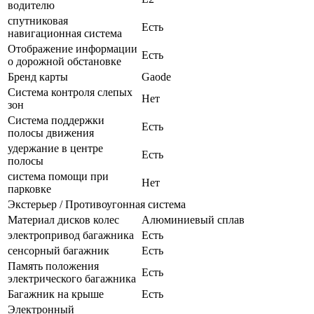
водителю
спутниковая
Есть
навигационная система
Отображение информации
Есть
о дорожной обстановке
Бренд карты
Gaode
Система контроля слепых
Нет
зон
Система поддержки
Есть
полосы движения
удержание в центре
Есть
полосы
система помощи при
Нет
парковке
Экстерьер / Противоугонная система
Материал дисков колес
Алюминиевый сплав
электропривод багажника
Есть
сенсорный багажник
Есть
Память положения
Есть
электрического багажника
Багажник на крыше
Есть
Электронный