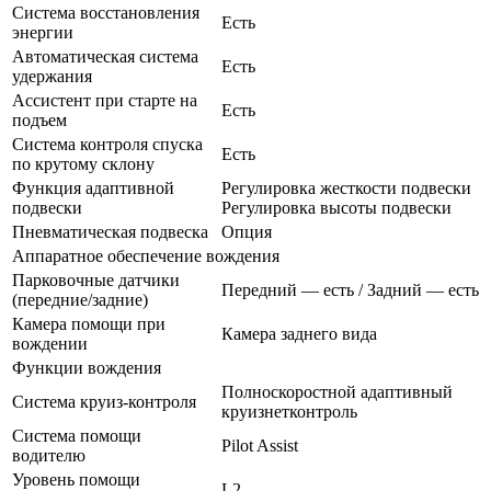
Система восстановления
Есть
энергии
Автоматическая система
Есть
удержания
Ассистент при старте на
Есть
подъем
Система контроля спуска
Есть
по крутому склону
Функция адаптивной
Регулировка жесткости подвески
подвески
Регулировка высоты подвески
Пневматическая подвеска
Опция
Аппаратное обеспечение вождения
Парковочные датчики
Передний — есть / Задний — есть
(передние/задние)
Камера помощи при
Камера заднего вида
вождении
Функции вождения
Полноскоростной адаптивный
Система круиз-контроля
круизнетконтроль
Система помощи
Pilot Assist
водителю
Уровень помощи
L2