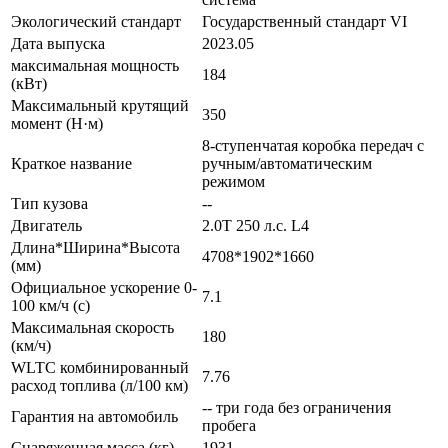
Экологический стандарт
Государственный стандарт VI
Дата выпуска
2023.05
максимальная мощность
184
(кВт)
Максимальный крутящий
350
момент (Н·м)
8-ступенчатая коробка передач с
Краткое название
ручным/автоматическим
режимом
Тип кузова
--
Двигатель
2.0T 250 л.с. L4
Длина*Ширина*Высота
4708*1902*1660
(мм)
Официальное ускорение 0-
7.1
100 км/ч (с)
Максимальная скорость
180
(км/ч)
WLTC комбинированный
7.76
расход топлива (л/100 км)
-- три года без ограничения
Гарантия на автомобиль
пробега
Снаряженная масса (кг)
1931