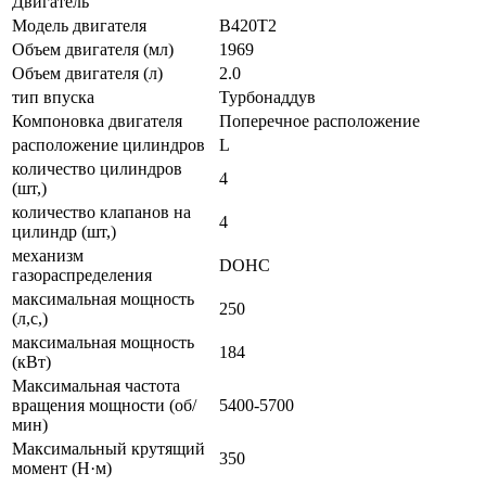
Двигатель
Модель двигателя
B420T2
Объем двигателя (мл)
1969
Объем двигателя (л)
2.0
тип впуска
Турбонаддув
Компоновка двигателя
Поперечное расположение
расположение цилиндров
L
количество цилиндров
4
(шт,)
количество клапанов на
4
цилиндр (шт,)
механизм
DOHC
газораспределения
максимальная мощность
250
(л,с,)
максимальная мощность
184
(кВт)
Максимальная частота
вращения мощности (об/
5400-5700
мин)
Максимальный крутящий
350
момент (Н·м)