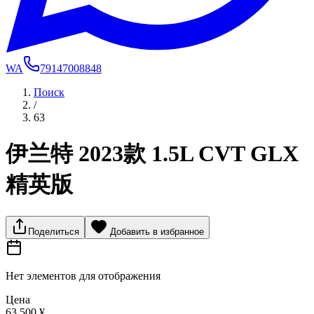
WA
79147008848
Поиск
/
63
伊兰特 2023款 1.5L CVT GLX
精英版
Поделиться
Добавить в избранное
Нет элементов для отображения
Цена
63 500 ¥