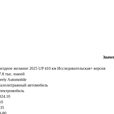
Значе
вездное желание 2025 UP 410 км Исследовательская+ версия
7.8 тыс. юаней
eely Automobile
алолитражный автомобиль
лектромобиль
024.10
10
.35
0-80