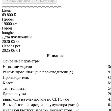
Previous slide
Next slide
Цена
69 800 ¥
Пробег
19000 км
Город
honghe
Дата публикации
2026-05-06
Первая рег.
2025-06-01
Название
Основные параметры
Название модели
З
Рекомендованная цена производителя (¥)
9
Производитель
G
Класс
М
Тип топлива
Э
Дата выпуска
2
запас хода на электротяге по CLTC (км)
4
Время быстрой зарядки аккумулятора (часы)
0
Диапазон быстрой зарядки аккумулятора (%)
3