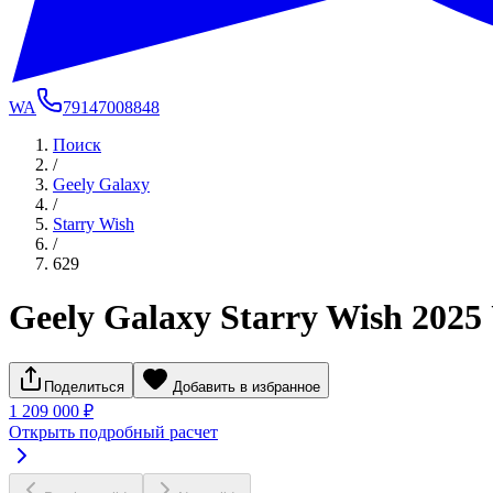
WA
79147008848
Поиск
/
Geely Galaxy
/
Starry Wish
/
629
Geely Galaxy Starry Wish 2025
Поделиться
Добавить в избранное
1 209 000 ₽
Открыть подробный расчет