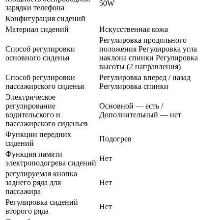
50W
зарядки телефона
Конфигурация сидений
Материал сидений
Искусственная кожа
Регулировка продольного
Способ регулировки
положения Регулировка угла
основного сиденья
наклона спинки Регулировка
высоты (2 направления)
Способ регулировки
Регулировка вперед / назад
пассажирского сиденья
Регулировка спинки
Электрическое
регулирование
Основной — есть /
водительского и
Дополнительный — нет
пассажирского сиденьев
Функции передних
Подогрев
сидений
Функция памяти
Нет
электроподогрева сидений
регулируемая кнопка
заднего ряда для
Нет
пассажира
Регулировка сидений
Нет
второго ряда