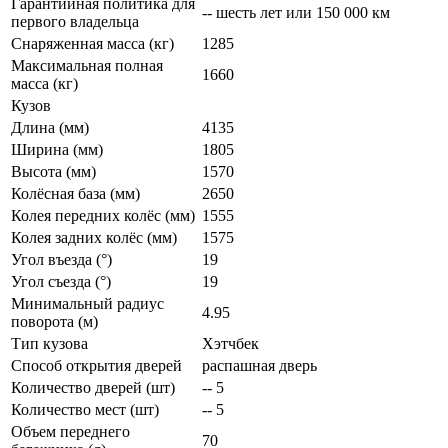
Гарантийная политика для
-- шесть лет или 150 000 км
первого владельца
Снаряженная масса (кг)
1285
Максимальная полная
1660
масса (кг)
Кузов
Длина (мм)
4135
Ширина (мм)
1805
Высота (мм)
1570
Колёсная база (мм)
2650
Колея передних колёс (мм)
1555
Колея задних колёс (мм)
1575
Угол въезда (°)
19
Угол съезда (°)
19
Минимальный радиус
4.95
поворота (м)
Тип кузова
Хэтчбек
Способ открытия дверей
распашная дверь
Количество дверей (шт)
-- 5
Количество мест (шт)
-- 5
Объем переднего
70