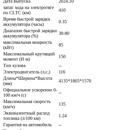
Дата выпуска
2024.10
запас хода на электротяге
410
по CLTC (км)
Время быстрой зарядки
0.35
аккумулятора (часы)
Диапазон быстрой зарядки
30-80
аккумулятора (%)
максимальная мощность
85
(кВт)
Максимальный крутящий
150
момент (Н·м)
Тип кузова
--
Электродвигатель (л,с,)
116
Длина*Ширина*Высота
4135*1805*1570
(мм)
Официальное ускорение 0-
--
100 км/ч (с)
Максимальная скорость
135
(км/ч)
Эквивалентный расход
1.24
топлива (л/100 км)
Гарантия на автомобиль
--