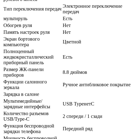
Электронное переключение
Тип переключения передач
передач
мультируль
Есть
Обогрев руля
Нет
Память настроек руля
Нет
Экран бортового
Цветной
компьютера
Полноценный
жидкокристаллический
Есть
приборный панель
Размер ЖК-панели
8.8 дюймов
приборов
Функции салонного
Ручное антибликовое покрытие
зеркала
Зарядка в салоне
Мультимедийные/
USB TypeнетC
зарядные интерфейсы
Количество разъемов
2 спереди / 1 сзади
USB/Type-C
Функция беспроводной
Передний ряд
зарядки телефона
Мощность беспроводной