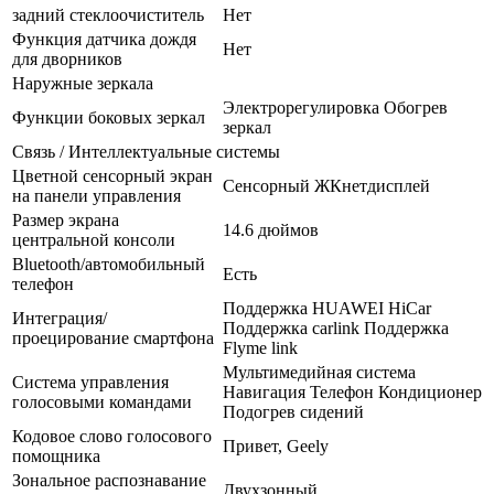
задний стеклоочиститель
Нет
Функция датчика дождя
Нет
для дворников
Наружные зеркала
Электрорегулировка Обогрев
Функции боковых зеркал
зеркал
Связь / Интеллектуальные системы
Цветной сенсорный экран
Сенсорный ЖКнетдисплей
на панели управления
Размер экрана
14.6 дюймов
центральной консоли
Bluetooth/автомобильный
Есть
телефон
Поддержка HUAWEI HiCar
Интеграция/
Поддержка carlink Поддержка
проецирование смартфона
Flyme link
Мультимедийная система
Система управления
Навигация Телефон Кондиционер
голосовыми командами
Подогрев сидений
Кодовое слово голосового
Привет, Geely
помощника
Зональное распознавание
Двухзонный