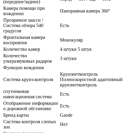
(передние/задние)
Камера помощи при
Панорамная камера 360°
вождении
Прозрачное шасси /
Система обзора 540
Есть
градусов
Фронтальная камера
Монокуляр
восприятия
Количество камер
4 штуки 5 штук
Количество
3 штуки
ультразвуковых радаров
Функции вождения
Круизнетконтроль
Система круиз-контроля
Полноскоростной адаптивный
круизнетконтроль
спутниковая
Есть
навигационная система
Отображение информации
Есть
о дорожной обстановке
Бренд карты
Gaode
Система контроля слепых
Нет
зон