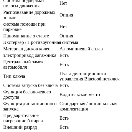
Система поддержки
Нет
полосы движения
Распознавание дорожных
Опция
знаков
система помощи при
Нет
парковке
Напоминание о старте
Опция
Экстерьер / Противоугонная система
Материал дисков колес
Алюминиевый сплав
электропривод багажника
Есть
Центральный замок
Есть
автомобиля
Пульт дистанционного
Тип ключа
управления Bluetoothнетключ
Система запуска без ключа
Есть
Функция бесключевого
Водительское место
доступа
Функция дистанционного
Стандартная / опциональная
запуска
комплектация
Предварительное
Есть
нагревание батареи
Внешний разряд
Есть