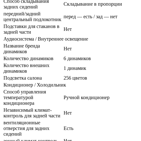
Способ складывания
Складывание в пропорции
задних сидений
передний/задний
перед — есть / зад — нет
центральный подлокотник
Подставки для стаканов в
Нет
задней части
Аудиосистема / Внутреннее освещение
Название бренда
Нет
динамиков
Количество динамиков
6 динамиков
Количество внешних
1 динамик
динамиков
Подсветка салона
256 цветов
Кондиционер / Холодильник
Способ управления
температурой
Ручной кондиционер
кондиционера
Независимый климат-
Нет
контроль для задней части
вентиляционные
отверстия для задних
Есть
сидений
зонный климат-контроль
Нет