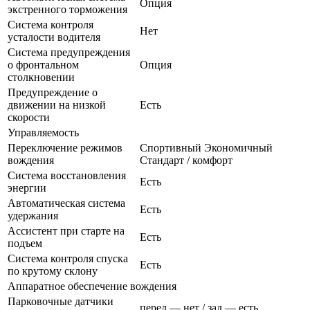
Опция
экстренного торможения
Система контроля
Нет
усталости водителя
Система предупреждения
о фронтальном
Опция
столкновении
Предупреждение о
движении на низкой
Есть
скорости
Управляемость
Переключение режимов
Спортивный Экономичный
вождения
Стандарт / комфорт
Система восстановления
Есть
энергии
Автоматическая система
Есть
удержания
Ассистент при старте на
Есть
подъем
Система контроля спуска
Есть
по крутому склону
Аппаратное обеспечение вождения
Парковочные датчики
перед — нет / зад — есть