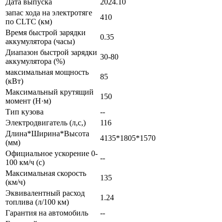
Дата выпуска
2024.10
запас хода на электротяге
410
по CLTC (км)
Время быстрой зарядки
0.35
аккумулятора (часы)
Диапазон быстрой зарядки
30-80
аккумулятора (%)
максимальная мощность
85
(кВт)
Максимальный крутящий
150
момент (Н·м)
Тип кузова
--
Электродвигатель (л,с,)
116
Длина*Ширина*Высота
4135*1805*1570
(мм)
Официальное ускорение 0-
--
100 км/ч (с)
Максимальная скорость
135
(км/ч)
Эквивалентный расход
1.24
топлива (л/100 км)
Гарантия на автомобиль
--