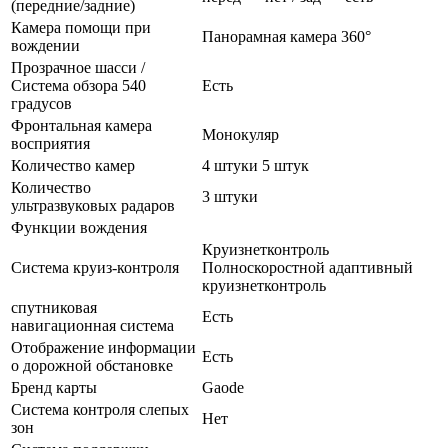
(передние/задние)
Камера помощи при
Панорамная камера 360°
вождении
Прозрачное шасси /
Система обзора 540
Есть
градусов
Фронтальная камера
Монокуляр
восприятия
Количество камер
4 штуки 5 штук
Количество
3 штуки
ультразвуковых радаров
Функции вождения
Круизнетконтроль
Система круиз-контроля
Полноскоростной адаптивный
круизнетконтроль
спутниковая
Есть
навигационная система
Отображение информации
Есть
о дорожной обстановке
Бренд карты
Gaode
Система контроля слепых
Нет
зон