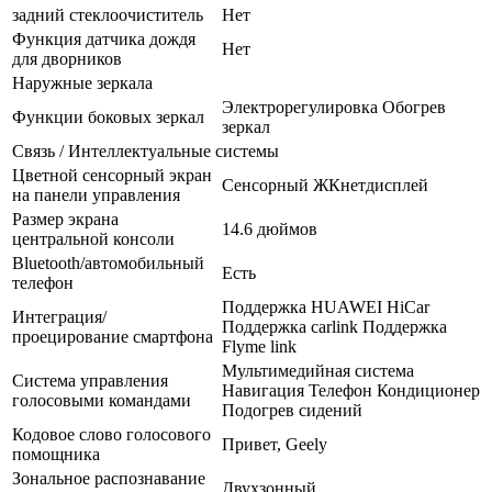
задний стеклоочиститель
Нет
Функция датчика дождя
Нет
для дворников
Наружные зеркала
Электрорегулировка Обогрев
Функции боковых зеркал
зеркал
Связь / Интеллектуальные системы
Цветной сенсорный экран
Сенсорный ЖКнетдисплей
на панели управления
Размер экрана
14.6 дюймов
центральной консоли
Bluetooth/автомобильный
Есть
телефон
Поддержка HUAWEI HiCar
Интеграция/
Поддержка carlink Поддержка
проецирование смартфона
Flyme link
Мультимедийная система
Система управления
Навигация Телефон Кондиционер
голосовыми командами
Подогрев сидений
Кодовое слово голосового
Привет, Geely
помощника
Зональное распознавание
Двухзонный