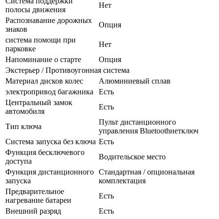
Система поддержки
Нет
полосы движения
Распознавание дорожных
Опция
знаков
система помощи при
Нет
парковке
Напоминание о старте
Опция
Экстерьер / Противоугонная система
Материал дисков колес
Алюминиевый сплав
электропривод багажника
Есть
Центральный замок
Есть
автомобиля
Пульт дистанционного
Тип ключа
управления Bluetoothнетключ
Система запуска без ключа
Есть
Функция бесключевого
Водительское место
доступа
Функция дистанционного
Стандартная / опциональная
запуска
комплектация
Предварительное
Есть
нагревание батареи
Внешний разряд
Есть