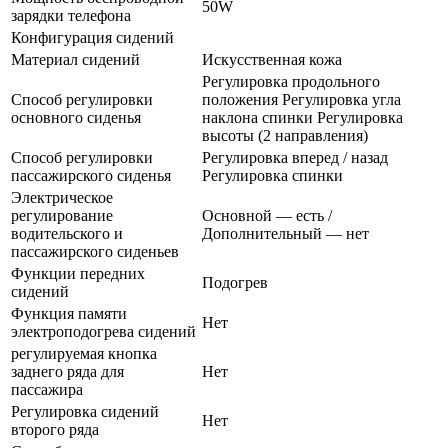
50W
зарядки телефона
Конфигурация сидений
Материал сидений
Искусственная кожа
Регулировка продольного
Способ регулировки
положения Регулировка угла
основного сиденья
наклона спинки Регулировка
высоты (2 направления)
Способ регулировки
Регулировка вперед / назад
пассажирского сиденья
Регулировка спинки
Электрическое
регулирование
Основной — есть /
водительского и
Дополнительный — нет
пассажирского сиденьев
Функции передних
Подогрев
сидений
Функция памяти
Нет
электроподогрева сидений
регулируемая кнопка
заднего ряда для
Нет
пассажира
Регулировка сидений
Нет
второго ряда