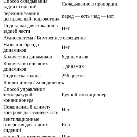
Способ складывания
Складывание в пропорции
задних сидений
передний/задний
перед — есть / зад — нет
центральный подлокотник
Подставки для стаканов в
Нет
задней части
Аудиосистема / Внутреннее освещение
Название бренда
Нет
динамиков
Количество динамиков
6 динамиков
Количество внешних
1 динамик
динамиков
Подсветка салона
256 цветов
Кондиционер / Холодильник
Способ управления
температурой
Ручной кондиционер
кондиционера
Независимый климат-
Нет
контроль для задней части
вентиляционные
отверстия для задних
Есть
сидений
зонный климат-контроль
Нет