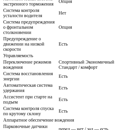
Опция
экстренного торможения
Система контроля
Нет
усталости водителя
Система предупреждения
о фронтальном
Опция
столкновении
Предупреждение о
движении на низкой
Есть
скорости
Управляемость
Переключение режимов
Спортивный Экономичный
вождения
Стандарт / комфорт
Система восстановления
Есть
энергии
Автоматическая система
Есть
удержания
Ассистент при старте на
Есть
подъем
Система контроля спуска
Есть
по крутому склону
Аппаратное обеспечение вождения
Парковочные датчики
перед — нет / зад — есть