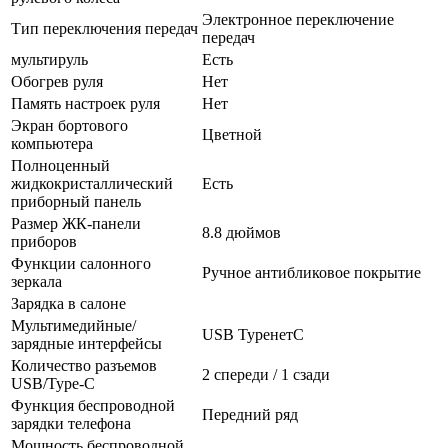
Электронное переключение
Тип переключения передач
передач
мультируль
Есть
Обогрев руля
Нет
Память настроек руля
Нет
Экран бортового
Цветной
компьютера
Полноценный
жидкокристаллический
Есть
приборный панель
Размер ЖК-панели
8.8 дюймов
приборов
Функции салонного
Ручное антибликовое покрытие
зеркала
Зарядка в салоне
Мультимедийные/
USB TypeнетC
зарядные интерфейсы
Количество разъемов
2 спереди / 1 сзади
USB/Type-C
Функция беспроводной
Передний ряд
зарядки телефона
Мощность беспроводной