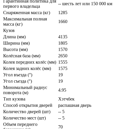
Гарантийная политика для
-- шесть лет или 150 000 км
первого владельца
Снаряженная масса (кг)
1285
Максимальная полная
1660
масса (кг)
Кузов
Длина (мм)
4135
Ширина (мм)
1805
Высота (мм)
1570
Колёсная база (мм)
2650
Колея передних колёс (мм)
1555
Колея задних колёс (мм)
1575
Угол въезда (°)
19
Угол съезда (°)
19
Минимальный радиус
4.95
поворота (м)
Тип кузова
Хэтчбек
Способ открытия дверей
распашная дверь
Количество дверей (шт)
-- 5
Количество мест (шт)
-- 5
Объем переднего
70