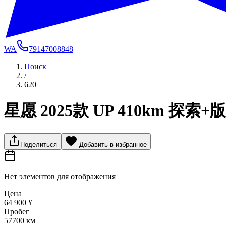
WA
79147008848
Поиск
/
620
星愿 2025款 UP 410km 探索+版
Поделиться
Добавить в избранное
Нет элементов для отображения
Цена
64 900 ¥
Пробег
57700 км