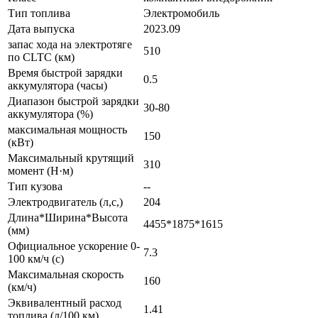
Тип топлива
Электромобиль
Дата выпуска
2023.09
запас хода на электротяге
510
по CLTC (км)
Время быстрой зарядки
0.5
аккумулятора (часы)
Диапазон быстрой зарядки
30-80
аккумулятора (%)
максимальная мощность
150
(кВт)
Максимальный крутящий
310
момент (Н·м)
Тип кузова
--
Электродвигатель (л,с,)
204
Длина*Ширина*Высота
4455*1875*1615
(мм)
Официальное ускорение 0-
7.3
100 км/ч (с)
Максимальная скорость
160
(км/ч)
Эквивалентный расход
1.41
топлива (л/100 км)