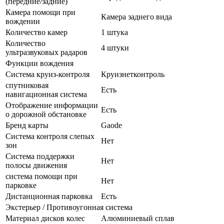
(передние/задние)
Камера помощи при
Камера заднего вида
вождении
Количество камер
1 штука
Количество
4 штуки
ультразвуковых радаров
Функции вождения
Система круиз-контроля
Круизнетконтроль
спутниковая
Есть
навигационная система
Отображение информации
Есть
о дорожной обстановке
Бренд карты
Gaode
Система контроля слепых
Нет
зон
Система поддержки
Нет
полосы движения
система помощи при
Нет
парковке
Дистанционная парковка
Есть
Экстерьер / Противоугонная система
Материал дисков колес
Алюминиевый сплав