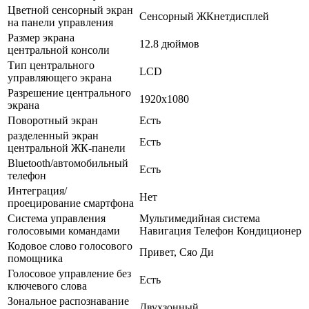
Цветной сенсорный экран
Сенсорный ЖКнетдисплей
на панели управления
Размер экрана
12.8 дюймов
центральной консоли
Тип центрального
LCD
управляющего экрана
Разрешение центрального
1920x1080
экрана
Поворотный экран
Есть
разделенный экран
Есть
центральной ЖК-панели
Bluetooth/автомобильный
Есть
телефон
Интеграция/
Нет
проецирование смартфона
Система управления
Мультимедийная система
голосовыми командами
Навигация Телефон Кондиционер
Кодовое слово голосового
Привет, Сяо Ди
помощника
Голосовое управление без
Есть
ключевого слова
Зональное распознавание
Двухзонный