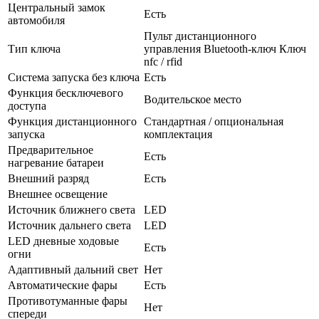
Центральный замок
Есть
автомобиля
Пульт дистанционного
Тип ключа
управления Bluetooth-ключ Ключ
nfc / rfid
Система запуска без ключа
Есть
Функция бесключевого
Водительское место
доступа
Функция дистанционного
Стандартная / опциональная
запуска
комплектация
Предварительное
Есть
нагревание батареи
Внешний разряд
Есть
Внешнее освещение
Источник ближнего света
LED
Источник дальнего света
LED
LED дневные ходовые
Есть
огни
Адаптивный дальний свет
Нет
Автоматические фары
Есть
Противотуманные фары
Нет
спереди