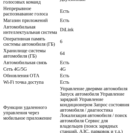
голосовых команд
Непрерывное
Есть
распознавание голоса
Магазин приложений
Есть
Автомобильная
DiLink
интеллектуальная система
Оперативная память
6
системы автомобиля (ГБ)
Хранилище системы
64
автомобиля (ГБ)
Автомобильная связь
Есть
Сеть 4G/5G
4G
Обновления OTA
Есть
Wi-Fi точка доступа
Есть
Управление дверями автомобиля
Запуск автомобиля Управление
зарядкой Управление
кондиционером Запрос состояния
Функции удаленного
автомобиля / диагностика
управления через
Локализация автомобиля / поиск
мобильное приложение
автомобиля Сервис для
владельцев (поиск зарядных
станций, АЗС, парковок и т.д.)