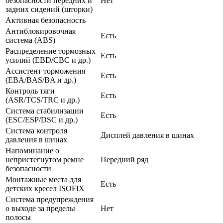
безопасности передних и
Нет
задних сидений (шторки)
Активная безопасность
Антиблокировочная
Есть
система (ABS)
Распределение тормозных
Есть
усилий (EBD/CBC и др.)
Ассистент торможения
Есть
(EBA/BAS/BA и др.)
Контроль тяги
Есть
(ASR/TCS/TRC и др.)
Система стабилизации
Есть
(ESC/ESP/DSC и др.)
Система контроля
Дисплей давления в шинах
давления в шинах
Напоминание о
непристегнутом ремне
Передний ряд
безопасности
Монтажные места для
Есть
детских кресел ISOFIX
Система предупреждения
о выходе за пределы
Нет
полосы