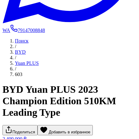
WA
79147008848
Поиск
/
BYD
/
Yuan PLUS
/
603
BYD Yuan PLUS 2023
Champion Edition 510KM
Leading Type
Поделиться
Добавить в избранное
2 409 000 ₽