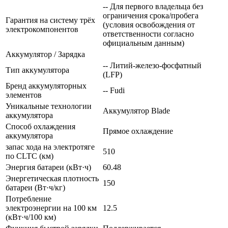
-- Для первого владельца без
ограничения срока/пробега
Гарантия на систему трёх
(условия освобождения от
электрокомпонентов
ответственности согласно
официальным данным)
Аккумулятор / Зарядка
-- Литий-железо-фосфатный
Тип аккумулятора
(LFP)
Бренд аккумуляторных
-- Fudi
элементов
Уникальные технологии
Аккумулятор Blade
аккумулятора
Способ охлаждения
Прямое охлаждение
аккумулятора
запас хода на электротяге
510
по CLTC (км)
Энергия батареи (кВт·ч)
60.48
Энергетическая плотность
150
батареи (Вт·ч/кг)
Потребление
электроэнергии на 100 км
12.5
(кВт·ч/100 км)