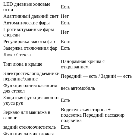
LED дневные ходовые
Есть
огни
Адаптивный дальний свет
Нет
Автоматические фары
Есть
Противотуманные фары
Нет
спереди
Регулировка высоты фар
Есть
Задержка отключения фар
Есть
Люк / Стекла
Панорамная крыша с
Тип люка в крыше
открыванием
Электростеклоподъемники
Передний — есть / Задний — есть
передние/задние
Функция одним касанием
весь автомобиль
для стекол
Защитная функция окон от
Есть
укуса рук
Водительская сторона +
Зеркало для макияжа в
подсветка Передний пассажир +
салоне
подсветка
задний стеклоочиститель
Есть
Функция датчика дождя