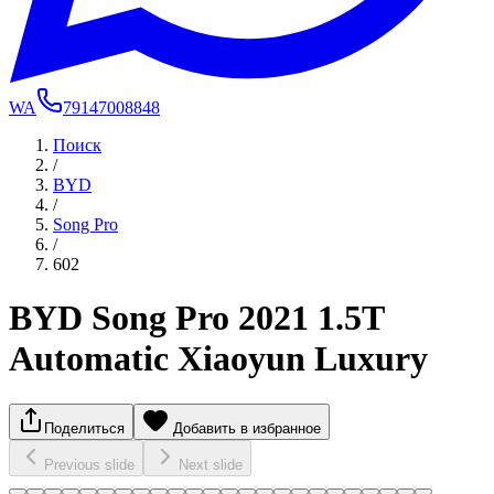
WA
79147008848
Поиск
/
BYD
/
Song Pro
/
602
BYD Song Pro 2021 1.5T
Automatic Xiaoyun Luxury
Поделиться
Добавить в избранное
Previous slide
Next slide