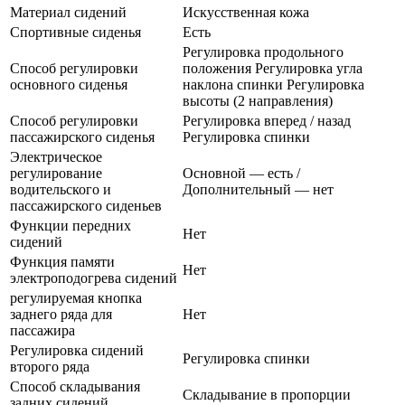
Материал сидений
Искусственная кожа
Спортивные сиденья
Есть
Регулировка продольного
Способ регулировки
положения Регулировка угла
основного сиденья
наклона спинки Регулировка
высоты (2 направления)
Способ регулировки
Регулировка вперед / назад
пассажирского сиденья
Регулировка спинки
Электрическое
регулирование
Основной — есть /
водительского и
Дополнительный — нет
пассажирского сиденьев
Функции передних
Нет
сидений
Функция памяти
Нет
электроподогрева сидений
регулируемая кнопка
заднего ряда для
Нет
пассажира
Регулировка сидений
Регулировка спинки
второго ряда
Способ складывания
Складывание в пропорции
задних сидений