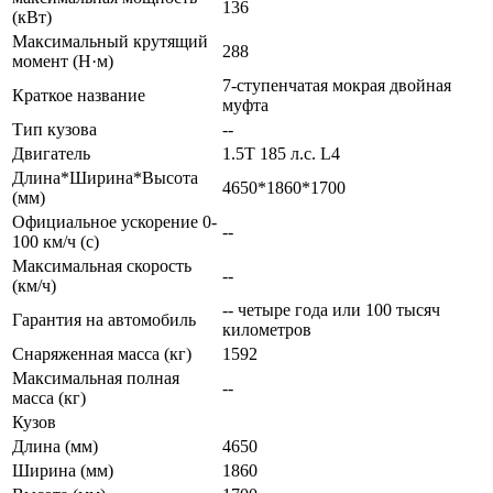
136
(кВт)
Максимальный крутящий
288
момент (Н·м)
7-ступенчатая мокрая двойная
Краткое название
муфта
Тип кузова
--
Двигатель
1.5T 185 л.с. L4
Длина*Ширина*Высота
4650*1860*1700
(мм)
Официальное ускорение 0-
--
100 км/ч (с)
Максимальная скорость
--
(км/ч)
-- четыре года или 100 тысяч
Гарантия на автомобиль
километров
Снаряженная масса (кг)
1592
Максимальная полная
--
масса (кг)
Кузов
Длина (мм)
4650
Ширина (мм)
1860