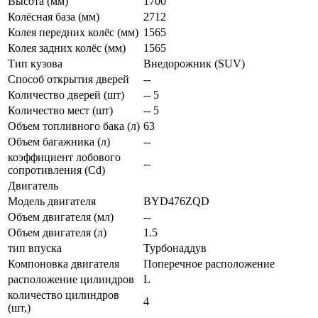
Высота (мм)
1700
Колёсная база (мм)
2712
Колея передних колёс (мм)
1565
Колея задних колёс (мм)
1565
Тип кузова
Внедорожник (SUV)
Способ открытия дверей
--
Количество дверей (шт)
-- 5
Количество мест (шт)
-- 5
Объем топливного бака (л)
63
Объем багажника (л)
--
коэффициент лобового
--
сопротивления (Cd)
Двигатель
Модель двигателя
BYD476ZQD
Объем двигателя (мл)
--
Объем двигателя (л)
1.5
тип впуска
Турбонаддув
Компоновка двигателя
Поперечное расположение
расположение цилиндров
L
количество цилиндров
4
(шт,)