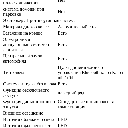
Нет
полосы движения
система помощи при
Нет
парковке
Экстерьер / Противоугонная система
Материал дисков колес
Алюминиевый сплав
Багажник на крыше
Есть
Электронный
антиугонный системой
Есть
двигателя
Центральный замок
Есть
автомобиля
Пульт дистанционного
Тип ключа
управления Bluetooth-ключ Ключ
nfc / rfid
Система запуска без ключа
Есть
Функция бесключевого
передний ряд
доступа
Функция дистанционного
Стандартная / опциональная
запуска
комплектация
Внешнее освещение
Источник ближнего света
LED
Источник дальнего света
LED