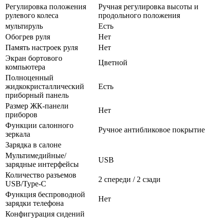
Регулировка положения
Ручная регулировка высоты и
рулевого колеса
продольного положения
мультируль
Есть
Обогрев руля
Нет
Память настроек руля
Нет
Экран бортового
Цветной
компьютера
Полноценный
жидкокристаллический
Есть
приборный панель
Размер ЖК-панели
Нет
приборов
Функции салонного
Ручное антибликовое покрытие
зеркала
Зарядка в салоне
Мультимедийные/
USB
зарядные интерфейсы
Количество разъемов
2 спереди / 2 сзади
USB/Type-C
Функция беспроводной
Нет
зарядки телефона
Конфигурация сидений