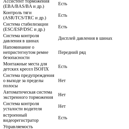
Ассистент торможения
Есть
(EBA/BAS/BA и др.)
Контроль тяги
Есть
(ASR/TCS/TRC и др.)
Система стабилизации
Есть
(ESC/ESP/DSC и др.)
Система контроля
Дисплей давления в шинах
давления в шинах
Напоминание о
непристегнутом ремне
Передний ряд
безопасности
Монтажные места для
Есть
детских кресел ISOFIX
Система предупреждения
о выходе за пределы
Нет
полосы
Автоматическая система
Нет
экстренного торможения
Система контроля
Нет
усталости водителя
встроенный
Есть
видеорегистратор
Управляемость