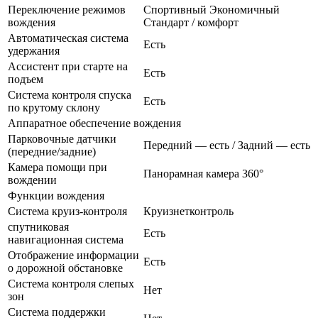
Переключение режимов
Спортивный Экономичный
вождения
Стандарт / комфорт
Автоматическая система
Есть
удержания
Ассистент при старте на
Есть
подъем
Система контроля спуска
Есть
по крутому склону
Аппаратное обеспечение вождения
Парковочные датчики
Передний — есть / Задний — есть
(передние/задние)
Камера помощи при
Панорамная камера 360°
вождении
Функции вождения
Система круиз-контроля
Круизнетконтроль
спутниковая
Есть
навигационная система
Отображение информации
Есть
о дорожной обстановке
Система контроля слепых
Нет
зон
Система поддержки