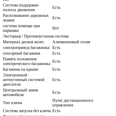
Система поддержки
Есть
полосы движения
Распознавание дорожных
Есть
знаков
система помощи при
Нет
парковке
Экстерьер / Противоугонная система
Материал дисков колес
Алюминиевый сплав
электропривод багажника
Есть
сенсорный багажник
Есть
Память положения
Есть
электрического багажника
Багажник на крыше
Есть
Электронный
антиугонный системой
Есть
двигателя
Центральный замок
Есть
автомобиля
Пульт дистанционного
Тип ключа
управления
Система запуска без ключа
Есть