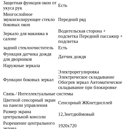
Защитная функция окон от
Есть
укуса рук
Многослойное
звукоизолирующее стекло
Передний ряд
боковых окон
Водительская сторона +
Зеркало для макияжа в
подсветка Передний пассажир +
салоне
подсветка
задний стеклоочиститель
Есть
Функция датчика дождя
Датчик дождя
для дворников
Наружные зеркала
Электрорегулировка
Электрическое складывание
Функции боковых зеркал
Обогрев зеркал Автоматическое
складывание при блокировке
Связь / Интеллектуальные системы
Цветной сенсорный экран
Сенсорный ЖКнетдисплей
на панели управления
Размер экрана
12,3нетдюймовый
центральной консоли
Разрешение центрального
1920x720
экрана