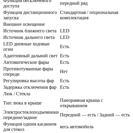
Функция бесключевого
передний ряд
доступа
Функция дистанционного
Стандартная / опциональная
запуска
комплектация
Внешнее освещение
Источник ближнего света
LED
Источник дальнего света
LED
LED дневные ходовые
Есть
огни
Адаптивный дальний свет
Есть
Автоматические фары
Есть
Противотуманные фары
Нет
спереди
Регулировка высоты фар
Есть
Задержка отключения фар
Есть
Люк / Стекла
Панорамная крыша с
Тип люка в крыше
открыванием
Электростеклоподъемники
Передний — есть / Задний — есть
передние/задние
Функция одним касанием
весь автомобиль
для стекол