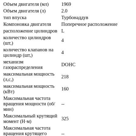
Объем двигателя (мл)
1969
Объем двигателя (л)
2.0
тип впуска
Турбонаддув
Компоновка двигателя
Поперечное расположение
расположение цилиндров
L
количество цилиндров
4
(шт,)
количество клапанов на
4
цилиндр (шт,)
механизм
DOHC
газораспределения
максимальная мощность
218
(л,с,)
максимальная мощность
160
(кВт)
Максимальная частота
вращения мощности (об/
--
мин)
Максимальный крутящий
325
момент (Н·м)
Максимальная частота
вращения крутящего
--