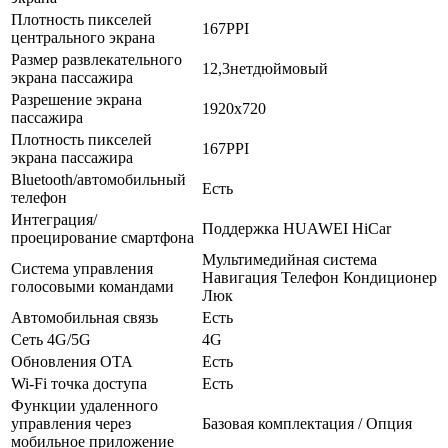
Плотность пикселей
167PPI
центрального экрана
Размер развлекательного
12,3нетдюймовый
экрана пассажира
Разрешение экрана
1920x720
пассажира
Плотность пикселей
167PPI
экрана пассажира
Bluetooth/автомобильный
Есть
телефон
Интеграция/
Поддержка HUAWEI HiCar
проецирование смартфона
Мультимедийная система
Система управления
Навигация Телефон Кондиционер
голосовыми командами
Люк
Автомобильная связь
Есть
Сеть 4G/5G
4G
Обновления OTA
Есть
Wi-Fi точка доступа
Есть
Функции удаленного
управления через
Базовая комплектация / Опция
мобильное приложение