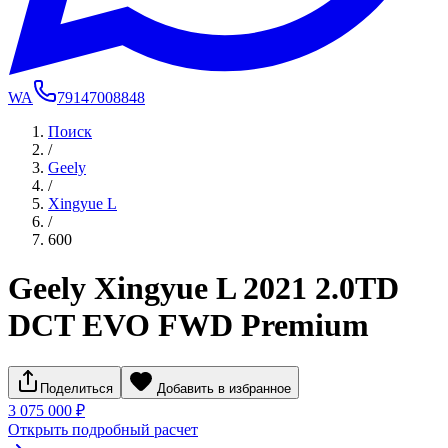
WA
79147008848
Поиск
/
Geely
/
Xingyue L
/
600
Geely Xingyue L 2021 2.0TD
DCT EVO FWD Premium
Поделиться
Добавить в избранное
3 075 000 ₽
Открыть подробный расчет