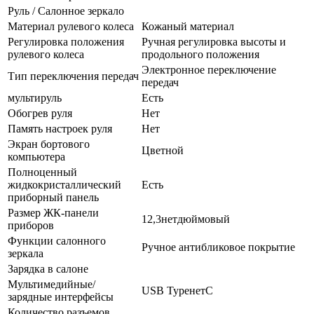
Руль / Салонное зеркало
Материал рулевого колеса
Кожаный материал
Регулировка положения
Ручная регулировка высоты и
рулевого колеса
продольного положения
Электронное переключение
Тип переключения передач
передач
мультируль
Есть
Обогрев руля
Нет
Память настроек руля
Нет
Экран бортового
Цветной
компьютера
Полноценный
жидкокристаллический
Есть
приборный панель
Размер ЖК-панели
12,3нетдюймовый
приборов
Функции салонного
Ручное антибликовое покрытие
зеркала
Зарядка в салоне
Мультимедийные/
USB TypeнетC
зарядные интерфейсы
Количество разъемов