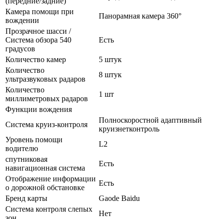
(передние/задние)
Камера помощи при
Панорамная камера 360°
вождении
Прозрачное шасси /
Система обзора 540
Есть
градусов
Количество камер
5 штук
Количество
8 штук
ультразвуковых радаров
Количество
1 шт
миллиметровых радаров
Функции вождения
Полноскоростной адаптивный
Система круиз-контроля
круизнетконтроль
Уровень помощи
L2
водителю
спутниковая
Есть
навигационная система
Отображение информации
Есть
о дорожной обстановке
Бренд карты
Gaode Baidu
Система контроля слепых
Нет
зон