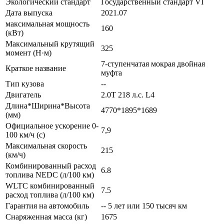
Экологический стандарт
Государственный стандарт VI
Дата выпуска
2021.07
максимальная мощность
160
(кВт)
Максимальный крутящий
325
момент (Н·м)
7-ступенчатая мокрая двойная
Краткое название
муфта
Тип кузова
--
Двигатель
2.0T 218 л.с. L4
Длина*Ширина*Высота
4770*1895*1689
(мм)
Официальное ускорение 0-
7,9
100 км/ч (с)
Максимальная скорость
215
(км/ч)
Комбинированный расход
6.8
топлива NEDC (л/100 км)
WLTC комбинированный
7.5
расход топлива (л/100 км)
Гарантия на автомобиль
-- 5 лет или 150 тысяч км
Снаряженная масса (кг)
1675