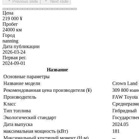
Previous slide
Next slide
Цена
219 000 ¥
Пробег
24000 км
Город
nanning
Дата публикации
2026-03-24
Первая рег.
2024-09-01
Название
Основные параметры
Название модели
Crown Land 
Рекомендованная цена производителя (¥)
309 800 юан
Производитель
FAW Toyota
Класс
Среднеразм
Тип топлива
Гибридный
Экологический стандарт
Государстве
Дата выпуска
2024.05
максимальная мощность (кВт)
181
Максимальный крутящий момент (Н·м)
--