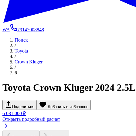
WA
79147008848
Поиск
/
Toyota
/
Crown Kluger
/
6
Toyota Crown Kluger 2024 2.
Поделиться
Добавить в избранное
6 081 000 ₽
Открыть подробный расчет