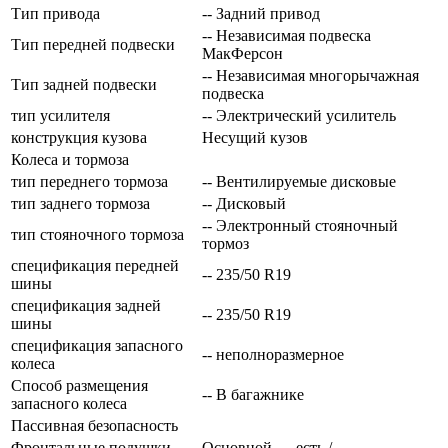
Тип привода
-- Задний привод
-- Независимая подвеска
Тип передней подвески
МакФерсон
-- Независимая многорычажная
Тип задней подвески
подвеска
тип усилителя
-- Электрический усилитель
конструкция кузова
Несущий кузов
Колеса и тормоза
тип переднего тормоза
-- Вентилируемые дисковые
тип заднего тормоза
-- Дисковый
-- Электронный стояночный
тип стояночного тормоза
тормоз
спецификация передней
-- 235/50 R19
шины
спецификация задней
-- 235/50 R19
шины
спецификация запасного
-- неполноразмерное
колеса
Способ размещения
-- В багажнике
запасного колеса
Пассивная безопасность
Фронтальные подушки
Основной — есть /