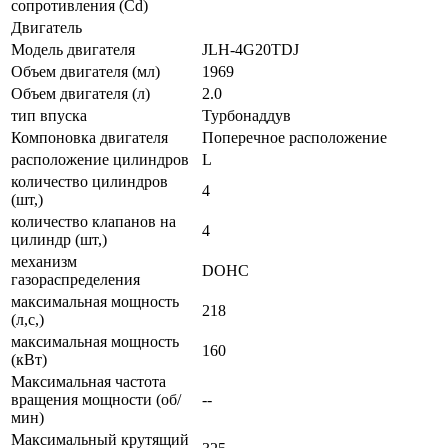
сопротивления (Cd)
Двигатель
Модель двигателя
JLH-4G20TDJ
Объем двигателя (мл)
1969
Объем двигателя (л)
2.0
тип впуска
Турбонаддув
Компоновка двигателя
Поперечное расположение
расположение цилиндров
L
количество цилиндров
4
(шт,)
количество клапанов на
4
цилиндр (шт,)
механизм
DOHC
газораспределения
максимальная мощность
218
(л,с,)
максимальная мощность
160
(кВт)
Максимальная частота
вращения мощности (об/
--
мин)
Максимальный крутящий