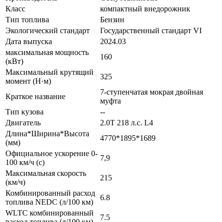
Класс
компактный внедорожник
Тип топлива
Бензин
Экологический стандарт
Государственный стандарт VI
Дата выпуска
2024.03
максимальная мощность
160
(кВт)
Максимальный крутящий
325
момент (Н·м)
7-ступенчатая мокрая двойная
Краткое название
муфта
Тип кузова
--
Двигатель
2.0T 218 л.с. L4
Длина*Ширина*Высота
4770*1895*1689
(мм)
Официальное ускорение 0-
7,9
100 км/ч (с)
Максимальная скорость
215
(км/ч)
Комбинированный расход
6.8
топлива NEDC (л/100 км)
WLTC комбинированный
7.5
расход топлива (л/100 км)