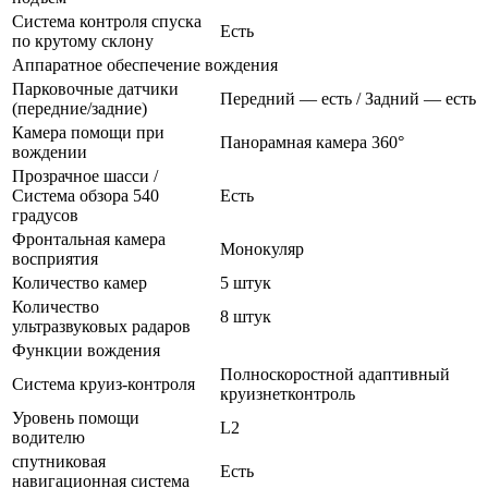
Система контроля спуска
Есть
по крутому склону
Аппаратное обеспечение вождения
Парковочные датчики
Передний — есть / Задний — есть
(передние/задние)
Камера помощи при
Панорамная камера 360°
вождении
Прозрачное шасси /
Система обзора 540
Есть
градусов
Фронтальная камера
Монокуляр
восприятия
Количество камер
5 штук
Количество
8 штук
ультразвуковых радаров
Функции вождения
Полноскоростной адаптивный
Система круиз-контроля
круизнетконтроль
Уровень помощи
L2
водителю
спутниковая
Есть
навигационная система