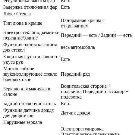
Регулировка высоты фар
Есть
Задержка отключения фар
Есть
Люк / Стекла
Панорамная крыша с
Тип люка в крыше
открыванием
Электростеклоподъемники
Передний — есть / Задний — есть
передние/задние
Функция одним касанием
весь автомобиль
для стекол
Защитная функция окон от
Есть
укуса рук
Многослойное
звукоизолирующее стекло
Передний ряд
боковых окон
Водительская сторона +
Зеркало для макияжа в
подсветка Передний пассажир +
салоне
подсветка
задний стеклоочиститель
Есть
Функция датчика дождя
Датчик дождя
для дворников
Наружные зеркала
Электрорегулировка
Электрическое складывание