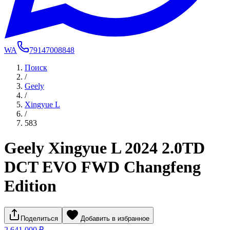
WA
79147008848
Поиск
/
Geely
/
Xingyue L
/
583
Geely Xingyue L 2024 2.0TD
DCT EVO FWD Changfeng
Edition
Поделиться
Добавить в избранное
2 641 000 ₽