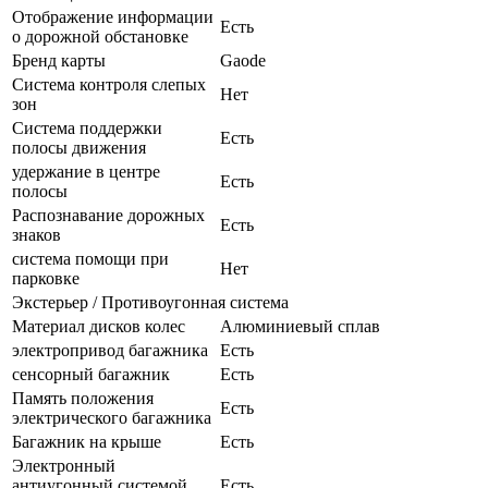
Отображение информации
Есть
о дорожной обстановке
Бренд карты
Gaode
Система контроля слепых
Нет
зон
Система поддержки
Есть
полосы движения
удержание в центре
Есть
полосы
Распознавание дорожных
Есть
знаков
система помощи при
Нет
парковке
Экстерьер / Противоугонная система
Материал дисков колес
Алюминиевый сплав
электропривод багажника
Есть
сенсорный багажник
Есть
Память положения
Есть
электрического багажника
Багажник на крыше
Есть
Электронный
антиугонный системой
Есть