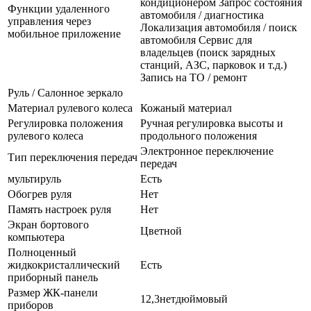
кондиционером Запрос состояния
Функции удаленного
автомобиля / диагностика
управления через
Локализация автомобиля / поиск
мобильное приложение
автомобиля Сервис для
владельцев (поиск зарядных
станций, АЗС, парковок и т.д.)
Запись на ТО / ремонт
Руль / Салонное зеркало
Материал рулевого колеса
Кожаный материал
Регулировка положения
Ручная регулировка высоты и
рулевого колеса
продольного положения
Электронное переключение
Тип переключения передач
передач
мультируль
Есть
Обогрев руля
Нет
Память настроек руля
Нет
Экран бортового
Цветной
компьютера
Полноценный
жидкокристаллический
Есть
приборный панель
Размер ЖК-панели
12,3нетдюймовый
приборов