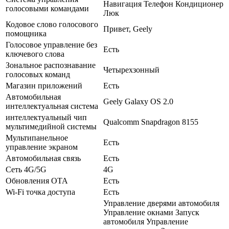
Навигация Телефон Кондиционер
голосовыми командами
Люк
Кодовое слово голосового
Привет, Geely
помощника
Голосовое управление без
Есть
ключевого слова
Зональное распознавание
Четырехзонный
голосовых команд
Магазин приложений
Есть
Автомобильная
Geely Galaxy OS 2.0
интеллектуальная система
интеллектуальный чип
Qualcomm Snapdragon 8155
мультимедийной системы
Мультипанельное
Есть
управление экраном
Автомобильная связь
Есть
Сеть 4G/5G
4G
Обновления OTA
Есть
Wi-Fi точка доступа
Есть
Управление дверями автомобиля
Управление окнами Запуск
автомобиля Управление