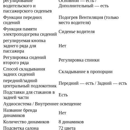
регулирование
Основной — есть /
водительского и
Дополнительный — есть
пассажирского сиденьев
Функции передних
Подогрев Вентиляция (только
сидений
место водителя)
Функция памяти
Сиденье водителя
электроподогрева сидений
регулируемая кнопка
заднего ряда для
Нет
пассажира
Регулировка сидений
Регулировка спинки
второго ряда
Способ складывания
Складывание в пропорции
задних сидений
передний/задний
Передний — есть / Задний — есть
центральный подлокотник
Подставки для стаканов в
Есть
задней части
Аудиосистема / Внутреннее освещение
Название бренда
Нет
динамиков
Количество динамиков
8 динамиков
Подсветка салона
72 цвета