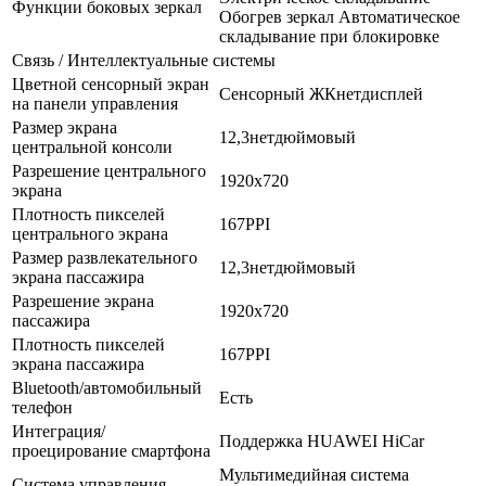
Функции боковых зеркал
Обогрев зеркал Автоматическое
складывание при блокировке
Связь / Интеллектуальные системы
Цветной сенсорный экран
Сенсорный ЖКнетдисплей
на панели управления
Размер экрана
12,3нетдюймовый
центральной консоли
Разрешение центрального
1920x720
экрана
Плотность пикселей
167PPI
центрального экрана
Размер развлекательного
12,3нетдюймовый
экрана пассажира
Разрешение экрана
1920x720
пассажира
Плотность пикселей
167PPI
экрана пассажира
Bluetooth/автомобильный
Есть
телефон
Интеграция/
Поддержка HUAWEI HiCar
проецирование смартфона
Мультимедийная система
Система управления