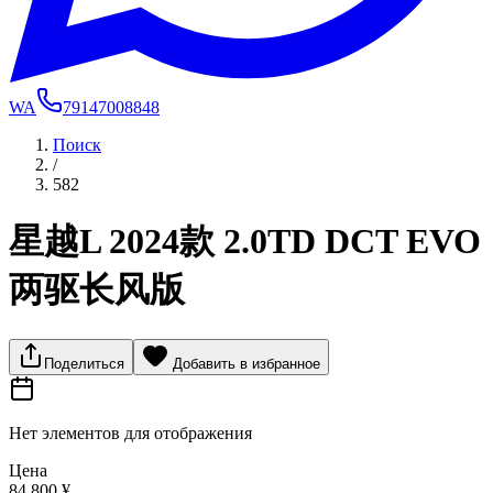
WA
79147008848
Поиск
/
582
星越L 2024款 2.0TD DCT EVO
两驱长风版
Поделиться
Добавить в избранное
Нет элементов для отображения
Цена
84 800 ¥