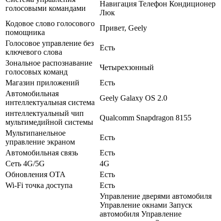
Навигация Телефон Кондиционер
голосовыми командами
Люк
Кодовое слово голосового
Привет, Geely
помощника
Голосовое управление без
Есть
ключевого слова
Зональное распознавание
Четырехзонный
голосовых команд
Магазин приложений
Есть
Автомобильная
Geely Galaxy OS 2.0
интеллектуальная система
интеллектуальный чип
Qualcomm Snapdragon 8155
мультимедийной системы
Мультипанельное
Есть
управление экраном
Автомобильная связь
Есть
Сеть 4G/5G
4G
Обновления OTA
Есть
Wi-Fi точка доступа
Есть
Управление дверями автомобиля
Управление окнами Запуск
автомобиля Управление