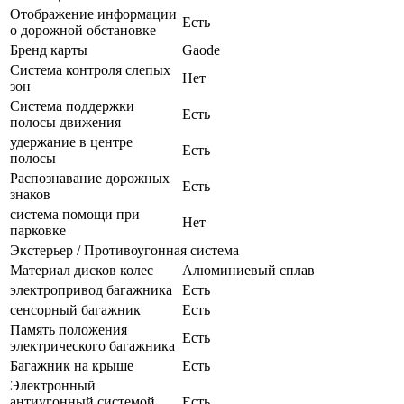
Отображение информации
Есть
о дорожной обстановке
Бренд карты
Gaode
Система контроля слепых
Нет
зон
Система поддержки
Есть
полосы движения
удержание в центре
Есть
полосы
Распознавание дорожных
Есть
знаков
система помощи при
Нет
парковке
Экстерьер / Противоугонная система
Материал дисков колес
Алюминиевый сплав
электропривод багажника
Есть
сенсорный багажник
Есть
Память положения
Есть
электрического багажника
Багажник на крыше
Есть
Электронный
антиугонный системой
Есть