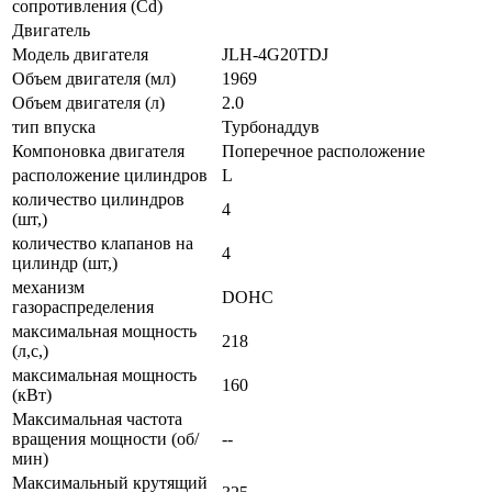
сопротивления (Cd)
Двигатель
Модель двигателя
JLH-4G20TDJ
Объем двигателя (мл)
1969
Объем двигателя (л)
2.0
тип впуска
Турбонаддув
Компоновка двигателя
Поперечное расположение
расположение цилиндров
L
количество цилиндров
4
(шт,)
количество клапанов на
4
цилиндр (шт,)
механизм
DOHC
газораспределения
максимальная мощность
218
(л,с,)
максимальная мощность
160
(кВт)
Максимальная частота
вращения мощности (об/
--
мин)
Максимальный крутящий