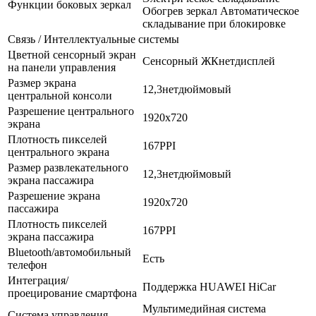
Функции боковых зеркал
Обогрев зеркал Автоматическое
складывание при блокировке
Связь / Интеллектуальные системы
Цветной сенсорный экран
Сенсорный ЖКнетдисплей
на панели управления
Размер экрана
12,3нетдюймовый
центральной консоли
Разрешение центрального
1920x720
экрана
Плотность пикселей
167PPI
центрального экрана
Размер развлекательного
12,3нетдюймовый
экрана пассажира
Разрешение экрана
1920x720
пассажира
Плотность пикселей
167PPI
экрана пассажира
Bluetooth/автомобильный
Есть
телефон
Интеграция/
Поддержка HUAWEI HiCar
проецирование смартфона
Мультимедийная система
Система управления