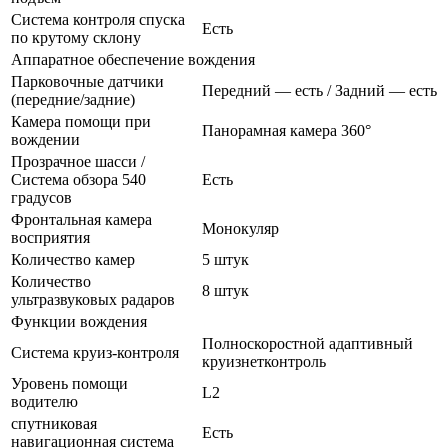
Система контроля спуска
Есть
по крутому склону
Аппаратное обеспечение вождения
Парковочные датчики
Передний — есть / Задний — есть
(передние/задние)
Камера помощи при
Панорамная камера 360°
вождении
Прозрачное шасси /
Система обзора 540
Есть
градусов
Фронтальная камера
Монокуляр
восприятия
Количество камер
5 штук
Количество
8 штук
ультразвуковых радаров
Функции вождения
Полноскоростной адаптивный
Система круиз-контроля
круизнетконтроль
Уровень помощи
L2
водителю
спутниковая
Есть
навигационная система