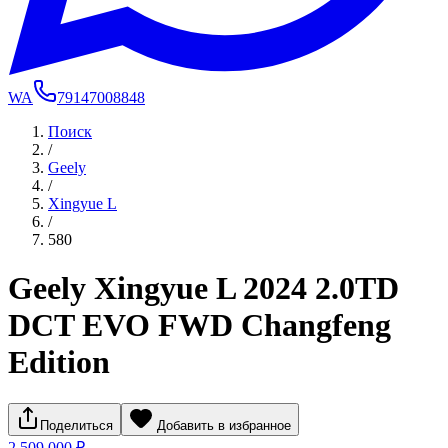
WA
79147008848
Поиск
/
Geely
/
Xingyue L
/
580
Geely Xingyue L 2024 2.0TD
DCT EVO FWD Changfeng
Edition
Поделиться
Добавить в избранное
2 509 000 ₽