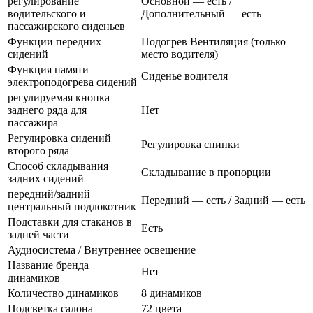
регулирование
Основной — есть /
водительского и
Дополнительный — есть
пассажирского сиденьев
Функции передних
Подогрев Вентиляция (только
сидений
место водителя)
Функция памяти
Сиденье водителя
электроподогрева сидений
регулируемая кнопка
заднего ряда для
Нет
пассажира
Регулировка сидений
Регулировка спинки
второго ряда
Способ складывания
Складывание в пропорции
задних сидений
передний/задний
Передний — есть / Задний — есть
центральный подлокотник
Подставки для стаканов в
Есть
задней части
Аудиосистема / Внутреннее освещение
Название бренда
Нет
динамиков
Количество динамиков
8 динамиков
Подсветка салона
72 цвета