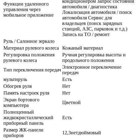
кондиционером Запрос состояния
Функции удаленного
автомобиля / диагностика
управления через
Локализация автомобиля / поиск
мобильное приложение
автомобиля Сервис для
владельцев (поиск зарядных
станций, АЗС, парковок и т.д.)
Запись на ТО / ремонт
Руль / Салонное зеркало
Материал рулевого колеса
Кожаный материал
Регулировка положения
Ручная регулировка высоты и
рулевого колеса
продольного положения
Электронное переключение
Тип переключения передач
передач
мультируль
Есть
Обогрев руля
Нет
Память настроек руля
Нет
Экран бортового
Цветной
компьютера
Полноценный
жидкокристаллический
Есть
приборный панель
Размер ЖК-панели
12,3нетдюймовый
приборов