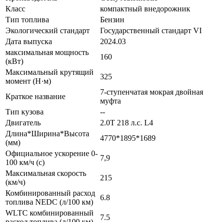
Класс
компактный внедорожник
Тип топлива
Бензин
Экологический стандарт
Государственный стандарт VI
Дата выпуска
2024.03
максимальная мощность
160
(кВт)
Максимальный крутящий
325
момент (Н·м)
7-ступенчатая мокрая двойная
Краткое название
муфта
Тип кузова
--
Двигатель
2.0T 218 л.с. L4
Длина*Ширина*Высота
4770*1895*1689
(мм)
Официальное ускорение 0-
7,9
100 км/ч (с)
Максимальная скорость
215
(км/ч)
Комбинированный расход
6.8
топлива NEDC (л/100 км)
WLTC комбинированный
7.5
расход топлива (л/100 км)