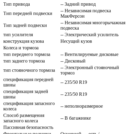
Тип привода
-- Задний привод
-- Независимая подвеска
Тип передней подвески
МакФерсон
-- Независимая многорычажная
Тип задней подвески
подвеска
тип усилителя
-- Электрический усилитель
конструкция кузова
Несущий кузов
Колеса и тормоза
тип переднего тормоза
-- Вентилируемые дисковые
тип заднего тормоза
-- Дисковый
-- Электронный стояночный
тип стояночного тормоза
тормоз
спецификация передней
-- 235/50 R19
шины
спецификация задней
-- 235/50 R19
шины
спецификация запасного
-- неполноразмерное
колеса
Способ размещения
-- В багажнике
запасного колеса
Пассивная безопасность
Фронтальные подушки
Основной — есть /