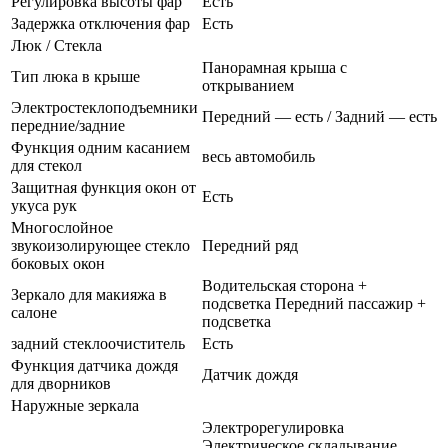
Регулировка высоты фар
Есть
Задержка отключения фар
Есть
Люк / Стекла
Панорамная крыша с
Тип люка в крыше
открыванием
Электростеклоподъемники
Передний — есть / Задний — есть
передние/задние
Функция одним касанием
весь автомобиль
для стекол
Защитная функция окон от
Есть
укуса рук
Многослойное
звукоизолирующее стекло
Передний ряд
боковых окон
Водительская сторона +
Зеркало для макияжа в
подсветка Передний пассажир +
салоне
подсветка
задний стеклоочиститель
Есть
Функция датчика дождя
Датчик дождя
для дворников
Наружные зеркала
Электрорегулировка
Электрическое складывание