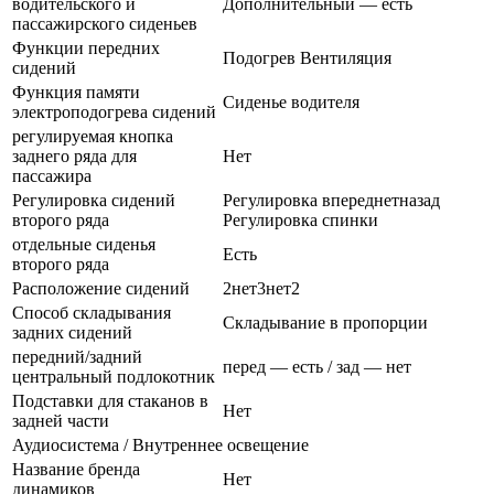
водительского и
Дополнительный — есть
пассажирского сиденьев
Функции передних
Подогрев Вентиляция
сидений
Функция памяти
Сиденье водителя
электроподогрева сидений
регулируемая кнопка
заднего ряда для
Нет
пассажира
Регулировка сидений
Регулировка впереднетназад
второго ряда
Регулировка спинки
отдельные сиденья
Есть
второго ряда
Расположение сидений
2нет3нет2
Способ складывания
Складывание в пропорции
задних сидений
передний/задний
перед — есть / зад — нет
центральный подлокотник
Подставки для стаканов в
Нет
задней части
Аудиосистема / Внутреннее освещение
Название бренда
Нет
динамиков