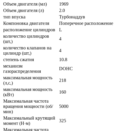
Объем двигателя (мл)
1969
Объем двигателя (л)
2.0
тип впуска
Турбонаддув
Компоновка двигателя
Поперечное расположение
расположение цилиндров
L
количество цилиндров
4
(шт,)
количество клапанов на
4
цилиндр (шт,)
степень сжатия
10.8
механизм
DOHC
газораспределения
максимальная мощность
218
(л,с,)
максимальная мощность
160
(кВт)
Максимальная частота
вращения мощности (об/
5000
мин)
Максимальный крутящий
325
момент (Н·м)
Максимальная частота