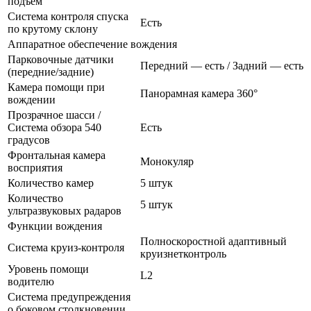
подъем
Система контроля спуска
Есть
по крутому склону
Аппаратное обеспечение вождения
Парковочные датчики
Передний — есть / Задний — есть
(передние/задние)
Камера помощи при
Панорамная камера 360°
вождении
Прозрачное шасси /
Система обзора 540
Есть
градусов
Фронтальная камера
Монокуляр
восприятия
Количество камер
5 штук
Количество
5 штук
ультразвуковых радаров
Функции вождения
Полноскоростной адаптивный
Система круиз-контроля
круизнетконтроль
Уровень помощи
L2
водителю
Система предупреждения
о боковом столкновении