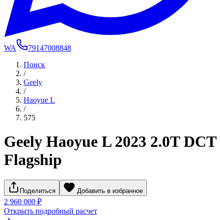
WA
79147008848
Поиск
/
Geely
/
Haoyue L
/
575
Geely Haoyue L 2023 2.0T DCT
Flagship
Поделиться
Добавить в избранное
2 960 000 ₽
Открыть подробный расчет