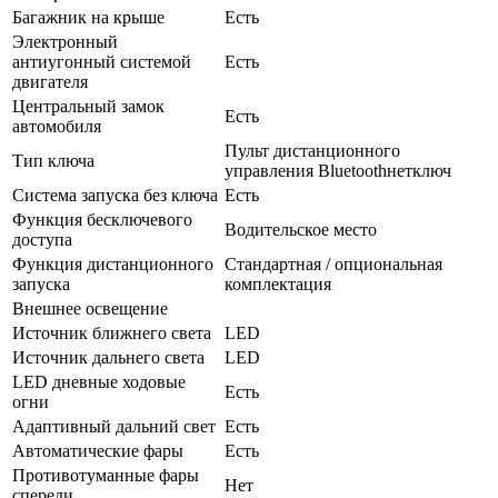
Багажник на крыше
Есть
Электронный
антиугонный системой
Есть
двигателя
Центральный замок
Есть
автомобиля
Пульт дистанционного
Тип ключа
управления Bluetoothнетключ
Система запуска без ключа
Есть
Функция бесключевого
Водительское место
доступа
Функция дистанционного
Стандартная / опциональная
запуска
комплектация
Внешнее освещение
Источник ближнего света
LED
Источник дальнего света
LED
LED дневные ходовые
Есть
огни
Адаптивный дальний свет
Есть
Автоматические фары
Есть
Противотуманные фары
Нет
спереди