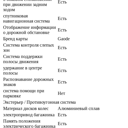
Есть
при движении задним
ходом
спутниковая
Есть
навигационная система
Отображение информации
Есть
о дорожной обстановке
Бренд карты
Gaode
Система контроля слепых
Есть
зон
Система поддержки
Есть
полосы движения
удержание в центре
Есть
полосы
Распознавание дорожных
Есть
знаков
система помощи при
Нет
парковке
Экстерьер / Противоугонная система
Материал дисков колес
Алюминиевый сплав
электропривод багажника
Есть
Память положения
Есть
электрического багажника