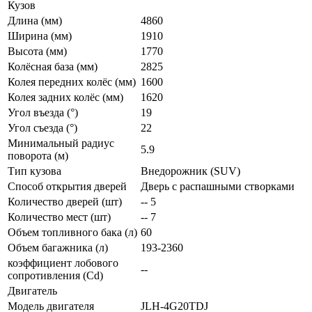
Кузов
Длина (мм)
4860
Ширина (мм)
1910
Высота (мм)
1770
Колёсная база (мм)
2825
Колея передних колёс (мм)
1600
Колея задних колёс (мм)
1620
Угол въезда (°)
19
Угол съезда (°)
22
Минимальный радиус
5.9
поворота (м)
Тип кузова
Внедорожник (SUV)
Способ открытия дверей
Дверь с распашными створками
Количество дверей (шт)
-- 5
Количество мест (шт)
-- 7
Объем топливного бака (л)
60
Объем багажника (л)
193-2360
коэффициент лобового
--
сопротивления (Cd)
Двигатель
Модель двигателя
JLH-4G20TDJ