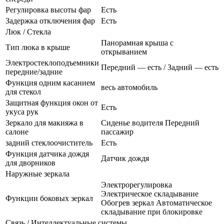
Регулировка высоты фар
Есть
Задержка отключения фар
Есть
Люк / Стекла
Панорамная крыша с
Тип люка в крыше
открыванием
Электростеклоподъемники
Передний — есть / Задний — есть
передние/задние
Функция одним касанием
весь автомобиль
для стекол
Защитная функция окон от
Есть
укуса рук
Зеркало для макияжа в
Сиденье водителя Передний
салоне
пассажир
задний стеклоочиститель
Есть
Функция датчика дождя
Датчик дождя
для дворников
Наружные зеркала
Электрорегулировка
Электрическое складывание
Функции боковых зеркал
Обогрев зеркал Автоматическое
складывание при блокировке
Связь / Интеллектуальные системы