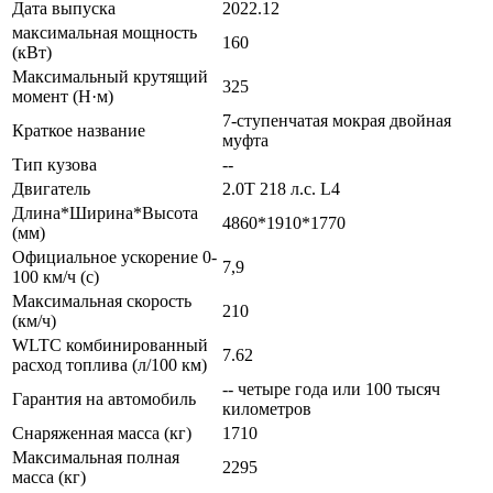
Дата выпуска
2022.12
максимальная мощность
160
(кВт)
Максимальный крутящий
325
момент (Н·м)
7-ступенчатая мокрая двойная
Краткое название
муфта
Тип кузова
--
Двигатель
2.0T 218 л.с. L4
Длина*Ширина*Высота
4860*1910*1770
(мм)
Официальное ускорение 0-
7,9
100 км/ч (с)
Максимальная скорость
210
(км/ч)
WLTC комбинированный
7.62
расход топлива (л/100 км)
-- четыре года или 100 тысяч
Гарантия на автомобиль
километров
Снаряженная масса (кг)
1710
Максимальная полная
2295
масса (кг)