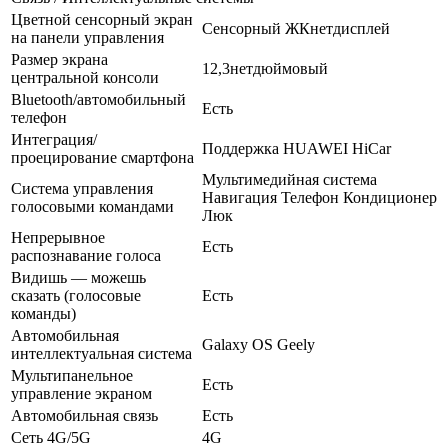
Цветной сенсорный экран
Сенсорный ЖКнетдисплей
на панели управления
Размер экрана
12,3нетдюймовый
центральной консоли
Bluetooth/автомобильный
Есть
телефон
Интеграция/
Поддержка HUAWEI HiCar
проецирование смартфона
Мультимедийная система
Система управления
Навигация Телефон Кондиционер
голосовыми командами
Люк
Непрерывное
Есть
распознавание голоса
Видишь — можешь
сказать (голосовые
Есть
команды)
Автомобильная
Galaxy OS Geely
интеллектуальная система
Мультипанельное
Есть
управление экраном
Автомобильная связь
Есть
Сеть 4G/5G
4G