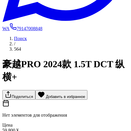
WA
79147008848
Поиск
/
564
豪越PRO 2024款 1.5T DCT 纵
横+
Поделиться
Добавить в избранное
Нет элементов для отображения
Цена
59 800 ¥