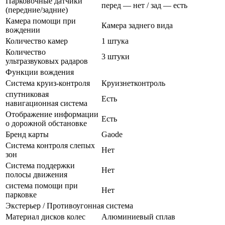
Парковочные датчики
перед — нет / зад — есть
(передние/задние)
Камера помощи при
Камера заднего вида
вождении
Количество камер
1 штука
Количество
3 штуки
ультразвуковых радаров
Функции вождения
Система круиз-контроля
Круизнетконтроль
спутниковая
Есть
навигационная система
Отображение информации
Есть
о дорожной обстановке
Бренд карты
Gaode
Система контроля слепых
Нет
зон
Система поддержки
Нет
полосы движения
система помощи при
Нет
парковке
Экстерьер / Противоугонная система
Материал дисков колес
Алюминиевый сплав