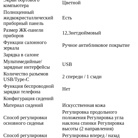
Цветной
компьютера
Полноценный
жидкокристаллический
Есть
приборный панель
Размер ЖК-панели
12,3нетдюймовый
приборов
Функции салонного
Ручное антибликовое покрытие
зеркала
Зарядка в салоне
Мультимедийные/
USB
зарядные интерфейсы
Количество разъемов
2 спереди / 1 сзади
USB/Type-C
Функция беспроводной
Нет
зарядки телефона
Конфигурация сидений
Материал сидений
Искусственная кожа
Регулировка продольного
Способ регулировки
положения Регулировка угла
основного сиденья
наклона спинки Регулировка
высоты (2 направления)
Способ регулировки
Регулировка вперед / назад