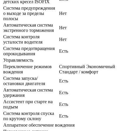
детских кресел ISOFIX
Система предупреждения
о выходе за пределы
Нет
полосы
Автоматическая система
Нет
экстренного торможения
Система контроля
Нет
усталости водителя
Система предотвращения
Есть
опрокидывания
Управляемость
Переключение режимов
Спортивный Экономичный
вождения
Стандарт / комфорт
Система запуска/
Есть
остановки двигателя
Автоматическая система
Есть
удержания
Ассистент при старте на
Есть
подъем
Система контроля спуска
Есть
по крутому склону
Аппаратное обеспечение вождения