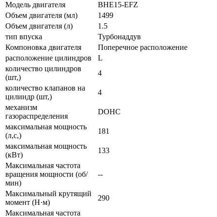
Модель двигателя
BHE15-EFZ
Объем двигателя (мл)
1499
Объем двигателя (л)
1.5
тип впуска
Турбонаддув
Компоновка двигателя
Поперечное расположение
расположение цилиндров
L
количество цилиндров
4
(шт,)
количество клапанов на
4
цилиндр (шт,)
механизм
DOHC
газораспределения
максимальная мощность
181
(л,с,)
максимальная мощность
133
(кВт)
Максимальная частота
вращения мощности (об/
--
мин)
Максимальный крутящий
290
момент (Н·м)
Максимальная частота