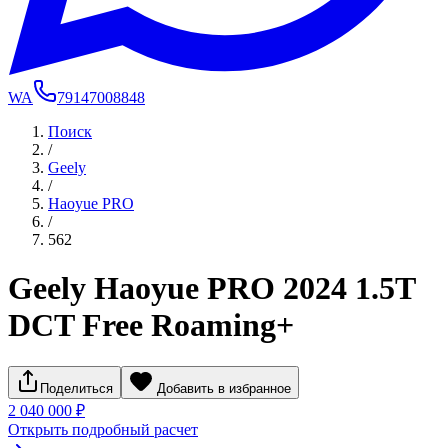
WA
79147008848
Поиск
/
Geely
/
Haoyue PRO
/
562
Geely Haoyue PRO 2024 1.5T
DCT Free Roaming+
Поделиться
Добавить в избранное
2 040 000 ₽
Открыть подробный расчет