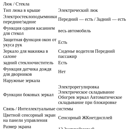
Люк / Стекла
Тип люка в крыше
Электрический люк
Электростеклоподъемники
Передний — есть / Задний — есть
передние/задние
Функция одним касанием
весь автомобиль
для стекол
Защитная функция окон от
Есть
укуса рук
Зеркало для макияжа в
Сиденье водителя Передний
салоне
пассажир
задний стеклоочиститель
Есть
Функция датчика дождя
Нет
для дворников
Наружные зеркала
Электрорегулировка
Электрическое складывание
Функции боковых зеркал
Обогрев зеркал Автоматическое
складывание при блокировке
Связь / Интеллектуальные системы
Цветной сенсорный экран
Сенсорный ЖКнетдисплей
на панели управления
Размер экрана