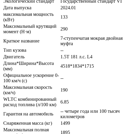
Экологический стандарт
Государственный стандарт VI
Дата выпуска
2024.01
максимальная мощность
133
(кВт)
Максимальный крутящий
290
момент (Н·м)
7-ступенчатая мокрая двойная
Краткое название
муфта
Тип кузова
--
Двигатель
1.5T 181 л.с. L4
Длина*Ширина*Высота
4518*1834*1715
(мм)
Официальное ускорение 0-
--
100 км/ч (с)
Максимальная скорость
190
(км/ч)
WLTC комбинированный
6.85
расход топлива (л/100 км)
-- четыре года или 100 тысяч
Гарантия на автомобиль
километров
Снаряженная масса (кг)
1499
Максимальная полная
1895