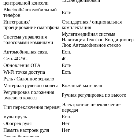
12,3нетдюймовый
центральной консоли
Bluetooth/автомобильный
Есть
телефон
Интеграция/
Стандартная / опциональная
проецирование смартфона
комплектация
Мультимедийная система
Система управления
Навигация Телефон Кондиционер
голосовыми командами
Люк Автомобильное стекло
Автомобильная связь
Есть
Сеть 4G/5G
4G
Обновления OTA
Есть
Wi-Fi точка доступа
Есть
Руль / Салонное зеркало
Материал рулевого колеса
Кожаный материал
Регулировка положения
Ручная регулировка по высоте
рулевого колеса
Электронное переключение
Тип переключения передач
передач
мультируль
Есть
Обогрев руля
Нет
Память настроек руля
Нет
Экран бортового