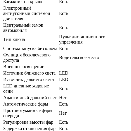
Багажник на крыше
Есть
Электронный
антиугонный системой
Есть
двигателя
Центральный замок
Есть
автомобиля
Пульт дистанционного
Тип ключа
управления
Система запуска без ключа
Есть
Функция бесключевого
Водительское место
доступа
Внешнее освещение
Источник ближнего света
LED
Источник дальнего света
LED
LED дневные ходовые
Есть
огни
Адаптивный дальний свет
Нет
Автоматические фары
Есть
Противотуманные фары
Нет
спереди
Регулировка высоты фар
Есть
Задержка отключения фар
Есть