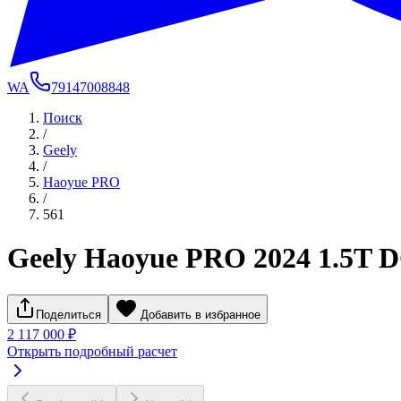
WA
79147008848
Поиск
/
Geely
/
Haoyue PRO
/
561
Geely Haoyue PRO 2024 1.5T 
Поделиться
Добавить в избранное
2 117 000 ₽
Открыть подробный расчет