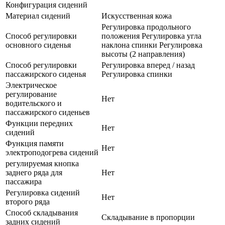
Конфигурация сидений
Материал сидений
Искусственная кожа
Регулировка продольного
Способ регулировки
положения Регулировка угла
основного сиденья
наклона спинки Регулировка
высоты (2 направления)
Способ регулировки
Регулировка вперед / назад
пассажирского сиденья
Регулировка спинки
Электрическое
регулирование
Нет
водительского и
пассажирского сиденьев
Функции передних
Нет
сидений
Функция памяти
Нет
электроподогрева сидений
регулируемая кнопка
заднего ряда для
Нет
пассажира
Регулировка сидений
Нет
второго ряда
Способ складывания
Складывание в пропорции
задних сидений