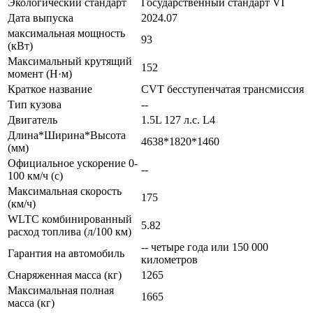
Экологический стандарт
Государственный стандарт VI
Дата выпуска
2024.07
максимальная мощность
93
(кВт)
Максимальный крутящий
152
момент (Н·м)
Краткое название
CVT бесступенчатая трансмиссия
Тип кузова
--
Двигатель
1.5L 127 л.с. L4
Длина*Ширина*Высота
4638*1820*1460
(мм)
Официальное ускорение 0-
--
100 км/ч (с)
Максимальная скорость
175
(км/ч)
WLTC комбинированный
5.82
расход топлива (л/100 км)
-- четыре года или 150 000
Гарантия на автомобиль
километров
Снаряженная масса (кг)
1265
Максимальная полная
1665
масса (кг)