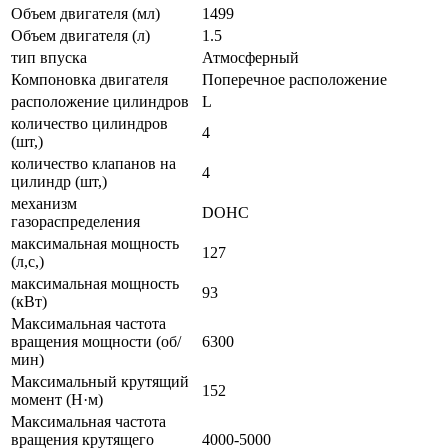
Объем двигателя (мл)
1499
Объем двигателя (л)
1.5
тип впуска
Атмосферный
Компоновка двигателя
Поперечное расположение
расположение цилиндров
L
количество цилиндров
4
(шт,)
количество клапанов на
4
цилиндр (шт,)
механизм
DOHC
газораспределения
максимальная мощность
127
(л,с,)
максимальная мощность
93
(кВт)
Максимальная частота
вращения мощности (об/
6300
мин)
Максимальный крутящий
152
момент (Н·м)
Максимальная частота
вращения крутящего
4000-5000