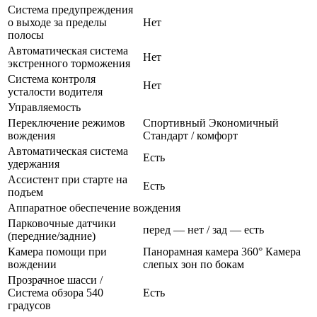
Система предупреждения
о выходе за пределы
Нет
полосы
Автоматическая система
Нет
экстренного торможения
Система контроля
Нет
усталости водителя
Управляемость
Переключение режимов
Спортивный Экономичный
вождения
Стандарт / комфорт
Автоматическая система
Есть
удержания
Ассистент при старте на
Есть
подъем
Аппаратное обеспечение вождения
Парковочные датчики
перед — нет / зад — есть
(передние/задние)
Камера помощи при
Панорамная камера 360° Камера
вождении
слепых зон по бокам
Прозрачное шасси /
Система обзора 540
Есть
градусов