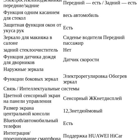
Передний — есть / Задний — есть
передние/задние
Функция одним касанием
весь автомобиль
для стекол
Защитная функция окон от
Есть
укуса рук
Зеркало для макияжа в
Сиденье водителя Передний
салоне
пассажир
задний стеклоочиститель
Нет
Функция датчика дождя
Датчик скорости
для дворников
Наружные зеркала
Электрорегулировка Обогрев
Функции боковых зеркал
зеркал
Связь / Интеллектуальные системы
Цветной сенсорный экран
Сенсорный ЖКнетдисплей
на панели управления
Размер экрана
12,3нетдюймовый
центральной консоли
Bluetooth/автомобильный
Есть
телефон
Интеграция/
Поддержка HUAWEI HiCar
проецирование смартфона