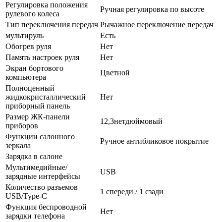
Регулировка положения
Ручная регулировка по высоте
рулевого колеса
Тип переключения передач
Рычажное переключение передач
мультируль
Есть
Обогрев руля
Нет
Память настроек руля
Нет
Экран бортового
Цветной
компьютера
Полноценный
жидкокристаллический
Нет
приборный панель
Размер ЖК-панели
12,3нетдюймовый
приборов
Функции салонного
Ручное антибликовое покрытие
зеркала
Зарядка в салоне
Мультимедийные/
USB
зарядные интерфейсы
Количество разъемов
1 спереди / 1 сзади
USB/Type-C
Функция беспроводной
Нет
зарядки телефона