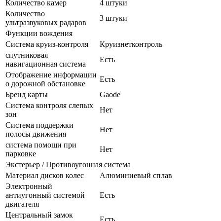
Количество камер
4 штуки
Количество
3 штуки
ультразвуковых радаров
Функции вождения
Система круиз-контроля
Круизнетконтроль
спутниковая
Есть
навигационная система
Отображение информации
Есть
о дорожной обстановке
Бренд карты
Gaode
Система контроля слепых
Нет
зон
Система поддержки
Нет
полосы движения
система помощи при
Нет
парковке
Экстерьер / Противоугонная система
Материал дисков колес
Алюминиевый сплав
Электронный
антиугонный системой
Есть
двигателя
Центральный замок
Есть