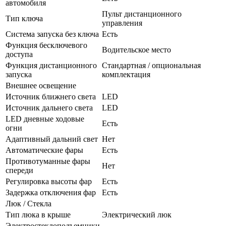
автомобиля
Пульт дистанционного
Тип ключа
управления
Система запуска без ключа
Есть
Функция бесключевого
Водительское место
доступа
Функция дистанционного
Стандартная / опциональная
запуска
комплектация
Внешнее освещение
Источник ближнего света
LED
Источник дальнего света
LED
LED дневные ходовые
Есть
огни
Адаптивный дальний свет
Нет
Автоматические фары
Есть
Противотуманные фары
Нет
спереди
Регулировка высоты фар
Есть
Задержка отключения фар
Есть
Люк / Стекла
Тип люка в крыше
Электрический люк
Электростеклоподъемники