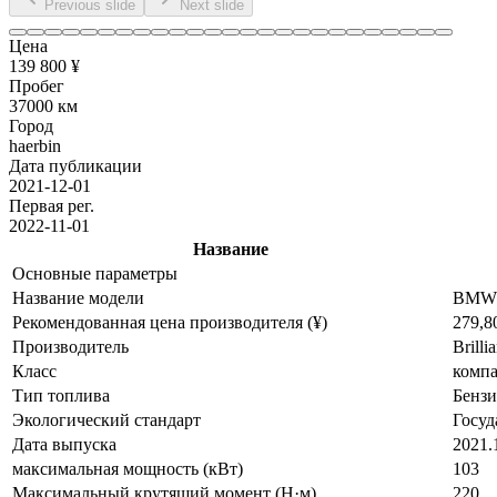
Previous slide
Next slide
Цена
139 800 ¥
Пробег
37000 км
Город
haerbin
Дата публикации
2021-12-01
Первая рег.
2022-11-01
Название
Основные параметры
Название модели
BMW X
Рекомендованная цена производителя (¥)
279,8
Производитель
Brill
Класс
комп
Тип топлива
Бенз
Экологический стандарт
Госуд
Дата выпуска
2021.
максимальная мощность (кВт)
103
Максимальный крутящий момент (Н·м)
220