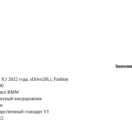
Значени
1 2022 года, sDrive20Li, Fashion
00
iance BMW
актный внедорожник
ин
арственный стандарт VI
12