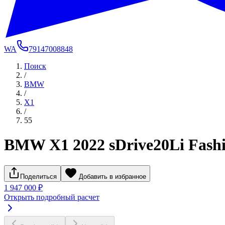
WA
79147008848
Поиск
/
BMW
/
X1
/
55
BMW X1 2022 sDrive20Li Fash
Поделиться
Добавить в избранное
1 947 000 ₽
Открыть подробный расчет