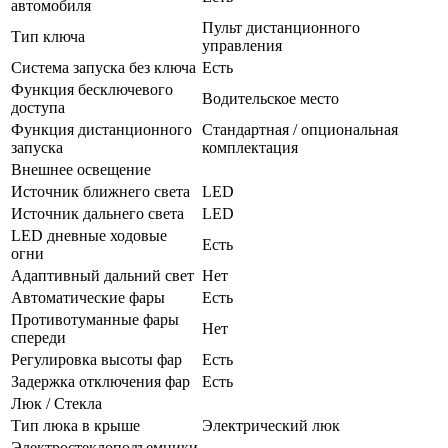
автомобиля
Пульт дистанционного
Тип ключа
управления
Система запуска без ключа
Есть
Функция бесключевого
Водительское место
доступа
Функция дистанционного
Стандартная / опциональная
запуска
комплектация
Внешнее освещение
Источник ближнего света
LED
Источник дальнего света
LED
LED дневные ходовые
Есть
огни
Адаптивный дальний свет
Нет
Автоматические фары
Есть
Противотуманные фары
Нет
спереди
Регулировка высоты фар
Есть
Задержка отключения фар
Есть
Люк / Стекла
Тип люка в крыше
Электрический люк
Электростеклоподъемники