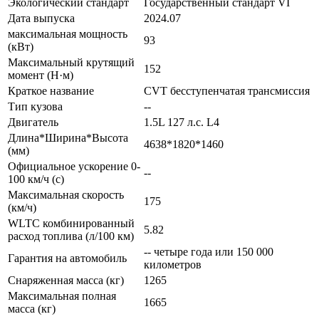
Экологический стандарт
Государственный стандарт VI
Дата выпуска
2024.07
максимальная мощность
93
(кВт)
Максимальный крутящий
152
момент (Н·м)
Краткое название
CVT бесступенчатая трансмиссия
Тип кузова
--
Двигатель
1.5L 127 л.с. L4
Длина*Ширина*Высота
4638*1820*1460
(мм)
Официальное ускорение 0-
--
100 км/ч (с)
Максимальная скорость
175
(км/ч)
WLTC комбинированный
5.82
расход топлива (л/100 км)
-- четыре года или 150 000
Гарантия на автомобиль
километров
Снаряженная масса (кг)
1265
Максимальная полная
1665
масса (кг)