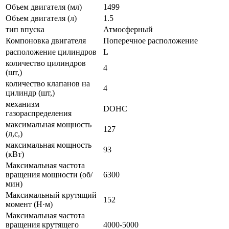
Объем двигателя (мл)
1499
Объем двигателя (л)
1.5
тип впуска
Атмосферный
Компоновка двигателя
Поперечное расположение
расположение цилиндров
L
количество цилиндров
4
(шт,)
количество клапанов на
4
цилиндр (шт,)
механизм
DOHC
газораспределения
максимальная мощность
127
(л,с,)
максимальная мощность
93
(кВт)
Максимальная частота
вращения мощности (об/
6300
мин)
Максимальный крутящий
152
момент (Н·м)
Максимальная частота
вращения крутящего
4000-5000