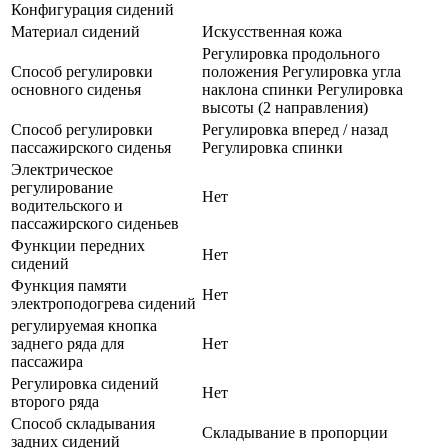
Конфигурация сидений
Материал сидений
Искусственная кожа
Регулировка продольного
Способ регулировки
положения Регулировка угла
основного сиденья
наклона спинки Регулировка
высоты (2 направления)
Способ регулировки
Регулировка вперед / назад
пассажирского сиденья
Регулировка спинки
Электрическое
регулирование
Нет
водительского и
пассажирского сиденьев
Функции передних
Нет
сидений
Функция памяти
Нет
электроподогрева сидений
регулируемая кнопка
заднего ряда для
Нет
пассажира
Регулировка сидений
Нет
второго ряда
Способ складывания
Складывание в пропорции
задних сидений