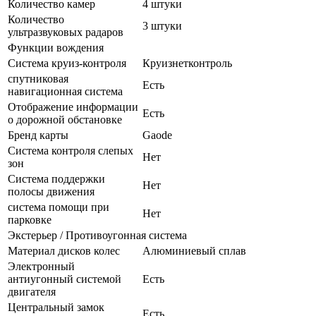
Количество камер
4 штуки
Количество
3 штуки
ультразвуковых радаров
Функции вождения
Система круиз-контроля
Круизнетконтроль
спутниковая
Есть
навигационная система
Отображение информации
Есть
о дорожной обстановке
Бренд карты
Gaode
Система контроля слепых
Нет
зон
Система поддержки
Нет
полосы движения
система помощи при
Нет
парковке
Экстерьер / Противоугонная система
Материал дисков колес
Алюминиевый сплав
Электронный
антиугонный системой
Есть
двигателя
Центральный замок
Есть