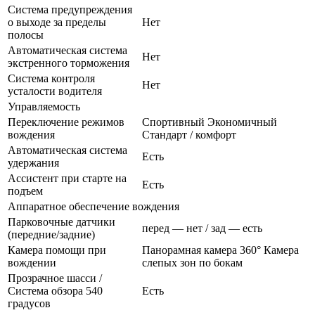
Система предупреждения
о выходе за пределы
Нет
полосы
Автоматическая система
Нет
экстренного торможения
Система контроля
Нет
усталости водителя
Управляемость
Переключение режимов
Спортивный Экономичный
вождения
Стандарт / комфорт
Автоматическая система
Есть
удержания
Ассистент при старте на
Есть
подъем
Аппаратное обеспечение вождения
Парковочные датчики
перед — нет / зад — есть
(передние/задние)
Камера помощи при
Панорамная камера 360° Камера
вождении
слепых зон по бокам
Прозрачное шасси /
Система обзора 540
Есть
градусов