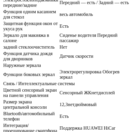
Передний — есть / Задний — есть
передние/задние
Функция одним касанием
весь автомобиль
для стекол
Защитная функция окон от
Есть
укуса рук
Зеркало для макияжа в
Сиденье водителя Передний
салоне
пассажир
задний стеклоочиститель
Нет
Функция датчика дождя
Датчик скорости
для дворников
Наружные зеркала
Электрорегулировка Обогрев
Функции боковых зеркал
зеркал
Связь / Интеллектуальные системы
Цветной сенсорный экран
Сенсорный ЖКнетдисплей
на панели управления
Размер экрана
12,3нетдюймовый
центральной консоли
Bluetooth/автомобильный
Есть
телефон
Интеграция/
Поддержка HUAWEI HiCar
проецирование смартфона