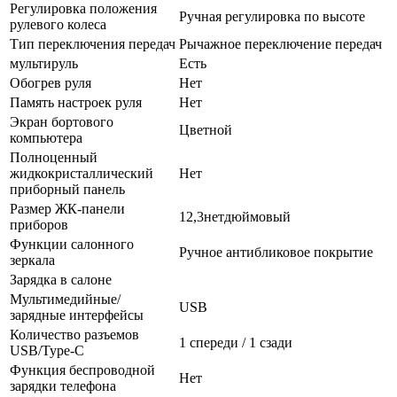
Регулировка положения
Ручная регулировка по высоте
рулевого колеса
Тип переключения передач
Рычажное переключение передач
мультируль
Есть
Обогрев руля
Нет
Память настроек руля
Нет
Экран бортового
Цветной
компьютера
Полноценный
жидкокристаллический
Нет
приборный панель
Размер ЖК-панели
12,3нетдюймовый
приборов
Функции салонного
Ручное антибликовое покрытие
зеркала
Зарядка в салоне
Мультимедийные/
USB
зарядные интерфейсы
Количество разъемов
1 спереди / 1 сзади
USB/Type-C
Функция беспроводной
Нет
зарядки телефона