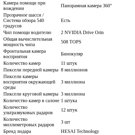
Камера помощи при
Панорамная камера 360°
вождении
Прозрачное шасси /
Система обзора 540
Есть
градусов
Чип помощи водителю
2 NVIDIA Drive Orin
Общая вычислительная
508 TOPS
мощность чипа
Фронтальная камера
Бинокуляр
восприятия
Количество камер
11 штук
Пиксели передней камеры
8 миллионов
Пиксели камеры
восприятия окружающей
3 миллиона
среды
Пиксели круговой камеры
3 миллиона
Количество камер в салоне
1 штука
Количество
12 штук
ультразвуковых радаров
Количество
3 шт
миллиметровых радаров
Бренд лидара
HESAI Technology