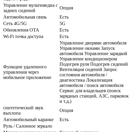
Управление мультимедиа с
Опция
задних сидений
Автомобильная связь
Есть
Сеть 4G/5G
5G
Обновления OTA
Есть
Wi-Fi точка доступа
Есть
Управление дверями автомобиля
Управление окнами Запуск
автомобиля Управление зарядкой
Управление кондиционером
Подогрев руля Подогрев сидений
Функции удаленного
Вентиляция сидений Запрос
управления через
состояния автомобиля /
мобильное приложение
диагностика Локализация
автомобиля / поиск автомобиля
Сервис для владельцев (поиск
зарядных станций, АЗС, парковок
и т.д.)
синтетический звук
Опция
выхлопа
Автомобильный караоке
Есть
Руль / Салонное зеркало