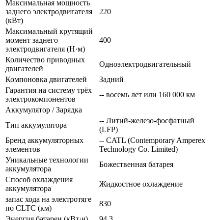
Максимальная мощность
заднего электродвигателя
220
(кВт)
Максимальный крутящий
момент заднего
400
электродвигателя (Н·м)
Количество приводных
Одноэлектродвигательный
двигателей
Компоновка двигателей
Задний
Гарантия на систему трёх
-- восемь лет или 160 000 км
электрокомпонентов
Аккумулятор / Зарядка
-- Литий-железо-фосфатный
Тип аккумулятора
(LFP)
Бренд аккумуляторных
-- CATL (Contemporary Amperex
элементов
Technology Co. Limited)
Уникальные технологии
Божественная батарея
аккумулятора
Способ охлаждения
Жидкостное охлаждение
аккумулятора
запас хода на электротяге
830
по CLTC (км)
Энергия батареи (кВт·ч)
94.3