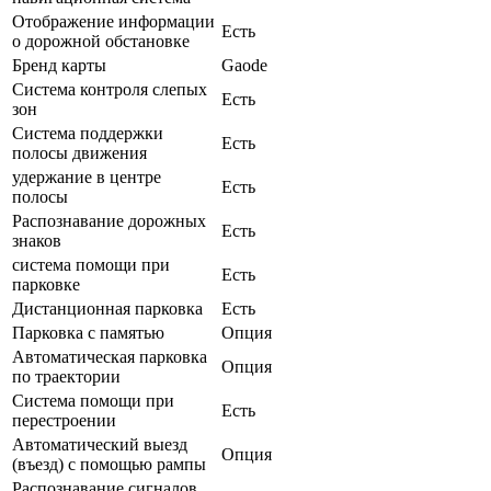
Отображение информации
Есть
о дорожной обстановке
Бренд карты
Gaode
Система контроля слепых
Есть
зон
Система поддержки
Есть
полосы движения
удержание в центре
Есть
полосы
Распознавание дорожных
Есть
знаков
система помощи при
Есть
парковке
Дистанционная парковка
Есть
Парковка с памятью
Опция
Автоматическая парковка
Опция
по траектории
Система помощи при
Есть
перестроении
Автоматический выезд
Опция
(въезд) с помощью рампы
Распознавание сигналов