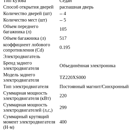
Тип кузова
Седан
Способ открытия дверей
распашная дверь
Количество дверей (шт)
-- 4
Количество мест (шт)
-- 5
Объем переднего
105
багажника (л)
Объем багажника (л)
517
коэффициент лобового
0.195
сопротивления (Cd)
Электродвигатель
Бренд заднего
Объединённая электроника
электродвигателя
Модель заднего
TZ220XS000
электродвигателя
Тип электродвигателя
Постоянный магнит/Синхронный
Суммарная мощность
220
электродвигателя (кВт)
Суммарная мощность
299
электродвигателей (л,с,)
Суммарный крутящий
момент электродвигателя
400
(Н·м)