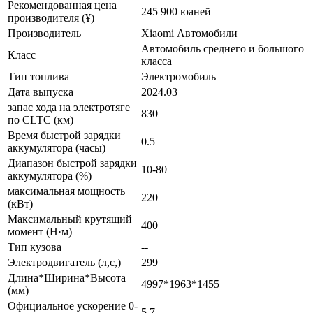
Рекомендованная цена
245 900 юаней
производителя (¥)
Производитель
Xiaomi Автомобили
Автомобиль среднего и большого
Класс
класса
Тип топлива
Электромобиль
Дата выпуска
2024.03
запас хода на электротяге
830
по CLTC (км)
Время быстрой зарядки
0.5
аккумулятора (часы)
Диапазон быстрой зарядки
10-80
аккумулятора (%)
максимальная мощность
220
(кВт)
Максимальный крутящий
400
момент (Н·м)
Тип кузова
--
Электродвигатель (л,с,)
299
Длина*Ширина*Высота
4997*1963*1455
(мм)
Официальное ускорение 0-
5.7