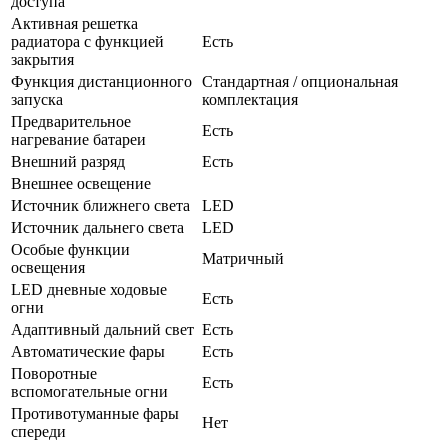
доступа
Активная решетка
радиатора с функцией
Есть
закрытия
Функция дистанционного
Стандартная / опциональная
запуска
комплектация
Предварительное
Есть
нагревание батареи
Внешний разряд
Есть
Внешнее освещение
Источник ближнего света
LED
Источник дальнего света
LED
Особые функции
Матричный
освещения
LED дневные ходовые
Есть
огни
Адаптивный дальний свет
Есть
Автоматические фары
Есть
Поворотные
Есть
вспомогательные огни
Противотуманные фары
Нет
спереди