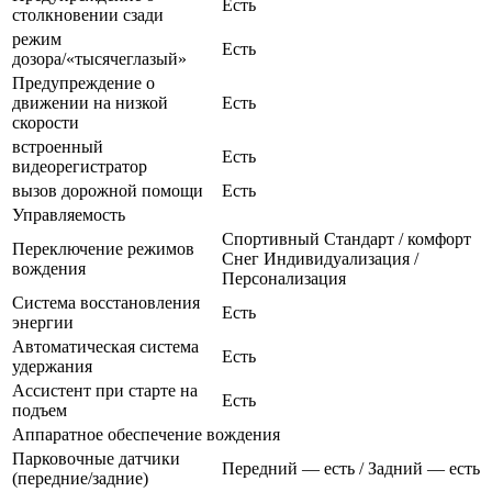
Есть
столкновении сзади
режим
Есть
дозора/«тысячеглазый»
Предупреждение о
движении на низкой
Есть
скорости
встроенный
Есть
видеорегистратор
вызов дорожной помощи
Есть
Управляемость
Спортивный Стандарт / комфорт
Переключение режимов
Снег Индивидуализация /
вождения
Персонализация
Система восстановления
Есть
энергии
Автоматическая система
Есть
удержания
Ассистент при старте на
Есть
подъем
Аппаратное обеспечение вождения
Парковочные датчики
Передний — есть / Задний — есть
(передние/задние)