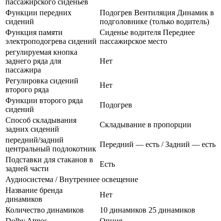
пассажирского сиденьев
Функции передних
Подогрев Вентиляция Динамик в
сидений
подголовнике (только водитель)
Функция памяти
Сиденье водителя Переднее
электроподогрева сидений
пассажирское место
регулируемая кнопка
заднего ряда для
Нет
пассажира
Регулировка сидений
Нет
второго ряда
Функции второго ряда
Подогрев
сидений
Способ складывания
Складывание в пропорции
задних сидений
передний/задний
Передний — есть / Задний — есть
центральный подлокотник
Подставки для стаканов в
Есть
задней части
Аудиосистема / Внутреннее освещение
Название бренда
Нет
динамиков
Количество динамиков
10 динамиков 25 динамиков
Dolby Atmos
Опция