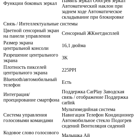
Память зеркал Обогрев зеркал
Функции боковых зеркал
Автоматический наклон при
заднем ходе Автоматическое
складывание при блокировке
Связь / Интеллектуальные системы
Цветной сенсорный экран
Сенсорный ЖКнетдисплей
на панели управления
Размер экрана
16,1 дюйма
центральной консоли
Разрешение центрального
3K
экрана
Плотность пикселей
225PPI
центрального экрана
Bluetooth/автомобильный
Есть
телефон
Поддержка CarPlay Заводская
Интеграция/
связь / отображение Поддержка
проецирование смартфона
carlink
Мультимедийная система
Система управления
Навигация Телефон Кондиционер
голосовыми командами
Автомобильное стекло Подогрев
сидений Вентиляция сидений
Кодовое слово голосового
Малышка Ай