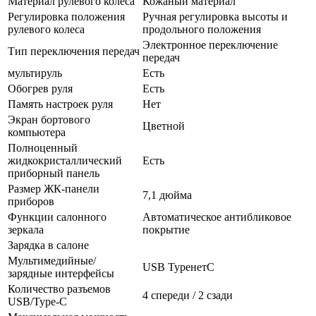
Материал рулевого колеса
Кожаный материал
Регулировка положения
Ручная регулировка высоты и
рулевого колеса
продольного положения
Электронное переключение
Тип переключения передач
передач
мультируль
Есть
Обогрев руля
Есть
Память настроек руля
Нет
Экран бортового
Цветной
компьютера
Полноценный
жидкокристаллический
Есть
приборный панель
Размер ЖК-панели
7,1 дюйма
приборов
Функции салонного
Автоматическое антибликовое
зеркала
покрытие
Зарядка в салоне
Мультимедийные/
USB TypeнетC
зарядные интерфейсы
Количество разъемов
4 спереди / 2 сзади
USB/Type-C