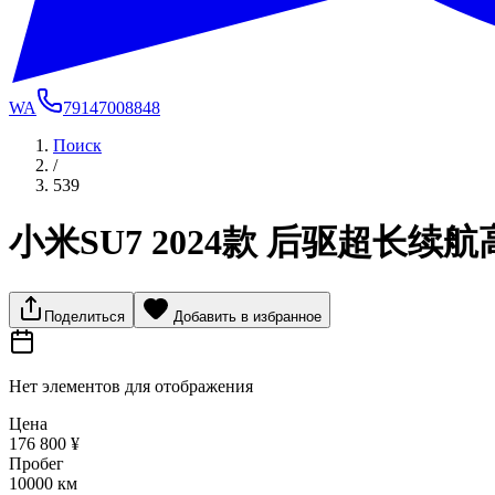
WA
79147008848
Поиск
/
539
小米SU7 2024款 后驱超长续航
Поделиться
Добавить в избранное
Нет элементов для отображения
Цена
176 800 ¥
Пробег
10000 км