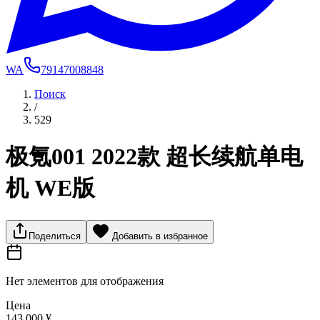
WA
79147008848
Поиск
/
529
极氪001 2022款 超长续航单电
机 WE版
Поделиться
Добавить в избранное
Нет элементов для отображения
Цена
143 000 ¥