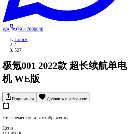
WA
79147008848
Поиск
/
527
极氪001 2022款 超长续航单电
机 WE版
Поделиться
Добавить в избранное
Нет элементов для отображения
Цена
113 800 ¥