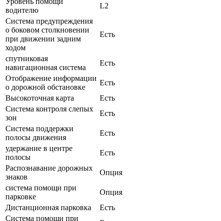
Уровень помощи
L2
водителю
Система предупреждения
о боковом столкновении
Есть
при движении задним
ходом
спутниковая
Есть
навигационная система
Отображение информации
Есть
о дорожной обстановке
Высокоточная карта
Есть
Система контроля слепых
Есть
зон
Система поддержки
Есть
полосы движения
удержание в центре
Есть
полосы
Распознавание дорожных
Опция
знаков
система помощи при
Опция
парковке
Дистанционная парковка
Есть
Система помощи при