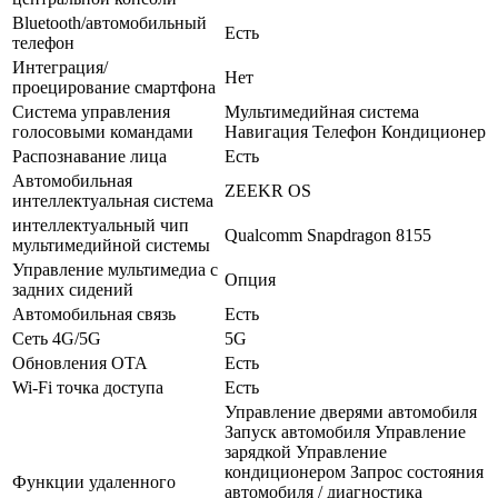
Bluetooth/автомобильный
Есть
телефон
Интеграция/
Нет
проецирование смартфона
Система управления
Мультимедийная система
голосовыми командами
Навигация Телефон Кондиционер
Распознавание лица
Есть
Автомобильная
ZEEKR OS
интеллектуальная система
интеллектуальный чип
Qualcomm Snapdragon 8155
мультимедийной системы
Управление мультимедиа с
Опция
задних сидений
Автомобильная связь
Есть
Сеть 4G/5G
5G
Обновления OTA
Есть
Wi-Fi точка доступа
Есть
Управление дверями автомобиля
Запуск автомобиля Управление
зарядкой Управление
кондиционером Запрос состояния
Функции удаленного
автомобиля / диагностика