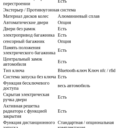
Есть
перестроении
Экстерьер / Противоугонная система
Материал дисков колес
Алюминиевый сплав
Автоматические двери
Опция
Двери без рамок
Есть
электропривод багажника
Есть
сенсорный багажник
Опция
Память положения
Есть
электрического багажника
Центральный замок
Есть
автомобиля
Тип ключа
Bluetooth-ключ Ключ nfc / rfid
Система запуска без ключа
Есть
Функция бесключевого
весь автомобиль
доступа
Скрытая электрическая
Есть
ручка двери
Активная решетка
радиатора с функцией
Есть
закрытия
Функция дистанционного
Стандартная / опциональная
запуска
комплектация