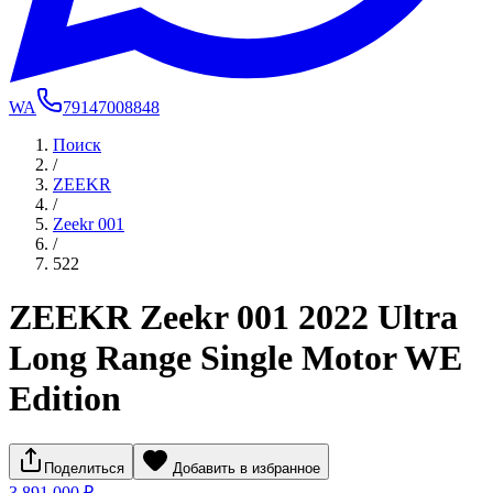
WA
79147008848
Поиск
/
ZEEKR
/
Zeekr 001
/
522
ZEEKR Zeekr 001 2022 Ultra
Long Range Single Motor WE
Edition
Поделиться
Добавить в избранное
3 891 000 ₽