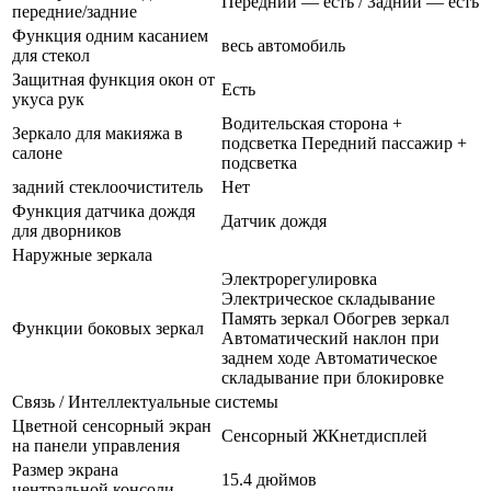
Передний — есть / Задний — есть
передние/задние
Функция одним касанием
весь автомобиль
для стекол
Защитная функция окон от
Есть
укуса рук
Водительская сторона +
Зеркало для макияжа в
подсветка Передний пассажир +
салоне
подсветка
задний стеклоочиститель
Нет
Функция датчика дождя
Датчик дождя
для дворников
Наружные зеркала
Электрорегулировка
Электрическое складывание
Память зеркал Обогрев зеркал
Функции боковых зеркал
Автоматический наклон при
заднем ходе Автоматическое
складывание при блокировке
Связь / Интеллектуальные системы
Цветной сенсорный экран
Сенсорный ЖКнетдисплей
на панели управления
Размер экрана
15.4 дюймов
центральной консоли