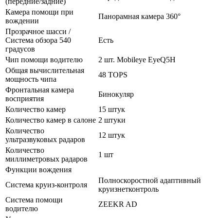
(передние/задние)
Камера помощи при
Панорамная камера 360°
вождении
Прозрачное шасси /
Система обзора 540
Есть
градусов
Чип помощи водителю
2 шт. Mobileye EyeQ5H
Общая вычислительная
48 TOPS
мощность чипа
Фронтальная камера
Бинокуляр
восприятия
Количество камер
15 штук
Количество камер в салоне
2 штуки
Количество
12 штук
ультразвуковых радаров
Количество
1 шт
миллиметровых радаров
Функции вождения
Полноскоростной адаптивный
Система круиз-контроля
круизнетконтроль
Система помощи
ZEEKR AD
водителю