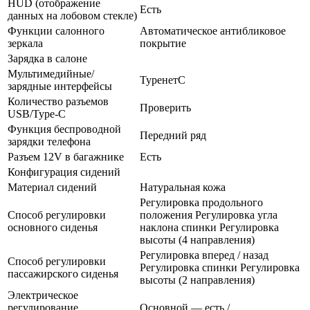
HUD (отображение
Есть
данных на лобовом стекле)
Функции салонного
Автоматическое антибликовое
зеркала
покрытие
Зарядка в салоне
Мультимедийные/
TypeнетC
зарядные интерфейсы
Количество разъемов
Проверить
USB/Type-C
Функция беспроводной
Передний ряд
зарядки телефона
Разъем 12V в багажнике
Есть
Конфигурация сидений
Материал сидений
Натуральная кожа
Регулировка продольного
Способ регулировки
положения Регулировка угла
основного сиденья
наклона спинки Регулировка
высоты (4 направления)
Регулировка вперед / назад
Способ регулировки
Регулировка спинки Регулировка
пассажирского сиденья
высоты (2 направления)
Электрическое
регулирование
Основной — есть /