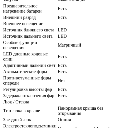
Предварительное
Есть
нагревание батареи
Внешний разряд
Есть
Внешнее освещение
Источник ближнего света
LED
Источник дальнего света
LED
Особые функции
Матричный
освещения
LED дневные ходовые
Есть
огни
Адаптивный дальний свет
Есть
Автоматические фары
Есть
Противотуманные фары
Нет
спереди
Регулировка высоты фар
Есть
Задержка отключения фар
Есть
Люк / Стекла
Панорамная крыша без
Тип люка в крыше
открывания
Звездный люк
Опция
Электростеклоподъемники