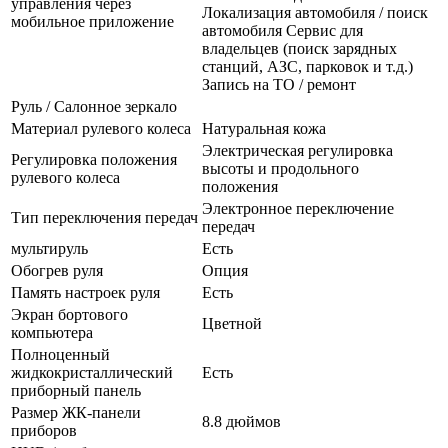
управления через
Локализация автомобиля / поиск
мобильное приложение
автомобиля Сервис для
владельцев (поиск зарядных
станций, АЗС, парковок и т.д.)
Запись на ТО / ремонт
Руль / Салонное зеркало
Материал рулевого колеса
Натуральная кожа
Электрическая регулировка
Регулировка положения
высоты и продольного
рулевого колеса
положения
Электронное переключение
Тип переключения передач
передач
мультируль
Есть
Обогрев руля
Опция
Память настроек руля
Есть
Экран бортового
Цветной
компьютера
Полноценный
жидкокристаллический
Есть
приборный панель
Размер ЖК-панели
8.8 дюймов
приборов