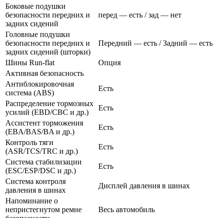
Боковые подушки
безопасности передних и
перед — есть / зад — нет
задних сидений
Головные подушки
безопасности передних и
Передний — есть / Задний — есть
задних сидений (шторки)
Шины Run-flat
Опция
Активная безопасность
Антиблокировочная
Есть
система (ABS)
Распределение тормозных
Есть
усилий (EBD/CBC и др.)
Ассистент торможения
Есть
(EBA/BAS/BA и др.)
Контроль тяги
Есть
(ASR/TCS/TRC и др.)
Система стабилизации
Есть
(ESC/ESP/DSC и др.)
Система контроля
Дисплей давления в шинах
давления в шинах
Напоминание о
непристегнутом ремне
Весь автомобиль