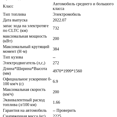
Автомобиль среднего и большого
Класс
класса
Тип топлива
Электромобиль
Дата выпуска
2022.07
запас хода на электротяге
732
по CLTC (км)
максимальная мощность
200
(кВт)
Максимальный крутящий
384
момент (Н·м)
Тип кузова
--
Электродвигатель (л,с,)
272
Длина*Ширина*Высота
4970*1999*1560
(мм)
Официальное ускорение 0-
6.9
100 км/ч (с)
Максимальная скорость
200
(км/ч)
Эквивалентный расход
1.66
топлива (л/100 км)
Гарантия на автомобиль
-- Проверить
Снаряженная масса (кг)
2225